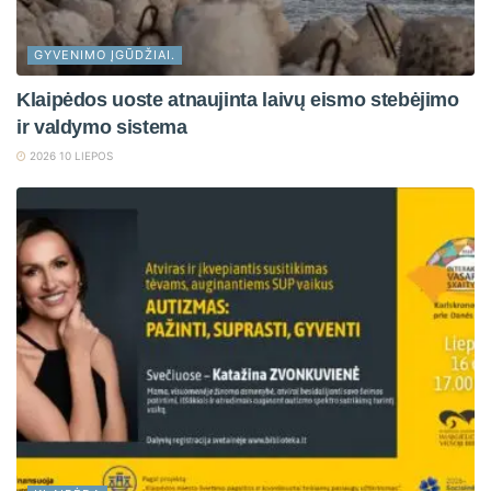
GYVENIMO ĮGŪDŽIAI.
Klaipėdos uoste atnaujinta laivų eismo stebėjimo
ir valdymo sistema
2026 10 LIEPOS