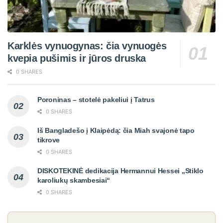
Karklės vynuogynas: čia vynuogės
kvepia pušimis ir jūros druska
0 SHARES
Poroninas – stotelė pakeliui į Tatrus
0 SHARES
Iš Bangladešo į Klaipėdą: čia Miah svajonė tapo
tikrove
0 SHARES
DISKOTEKINĖ dedikacija Hermannui Hessei „Stiklo
karoliukų skambesiai“
0 SHARES