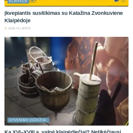
KLAIPĖDA
Įkvepiantis susitikimas su Katažina Zvonkuviene
Klaipėdoje
2026 10 LIEPOS
GYVENIMO ĮGŪDŽIAI.
Ką XVI–XVIII a. valgė klaipėdiečiai? Netikėčiausi