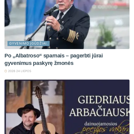
GYVENIMO ĮGŪDŽIAI.
Po „Albatroso“ sparnais – pagerbti jūrai
gyvenimus paskyrę žmonės
2026 24 LIEPOS