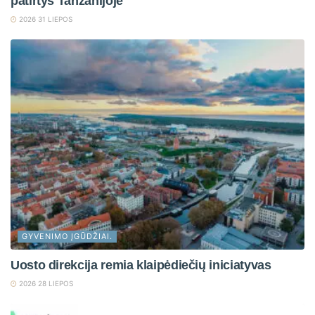
patirtys Tanzanijoje
2026 31 LIEPOS
GYVENIMO ĮGŪDŽIAI.
Uosto direkcija remia klaipėdiečių iniciatyvas
2026 28 LIEPOS