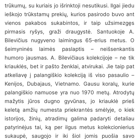
trūkumų, su kuriais jo išrinktoji nesutikusi. Ilgai jiedu
ieškojo trūkstamų prekių, kurios pasirodo buvo ant
vienos pakabos sukabintos, ir taip užsimezgęs
pirmasis ryšys, graži draugystė. Santuokoje A.
Bilevičius nugyveno laimingus 65-erius metus. O
šeimyninės laimės paslaptis – neišsenkantis
humoro jausmas. A. Bilevičiaus kolekcijoje – ne tik
kriauklės, bet ir pašto ženklai, atvirukai. Jie taip pat
atkeliavę į palangiškio kolekciją iš viso pasaulio –
Kenijos, Dubajaus, Vietnamo. Gausu koralų, kurie
palangiškio namuose yra nuo 1970 metų. Atrodytų
mažytis jūros dugno gyvūnas, jo kriauklė prieš
keletą amžių numesta priekrantės smėlyje, o kiek
istorijos, žinių, atradimų galima padaryti detaliau
patyrinėjus tai, ką per ilgus metus kolekcionierius
sukaupė, saugojo ir iki šiol jomis puošia savo