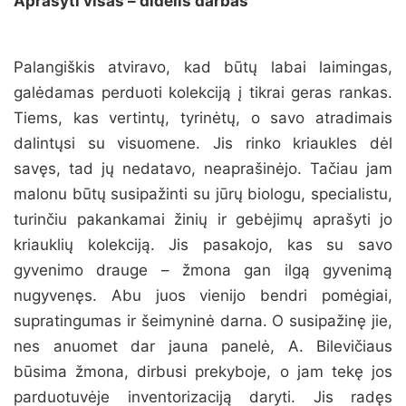
Aprašyti visas – didelis darbas
Palangiškis atviravo, kad būtų labai laimingas,
galėdamas perduoti kolekciją į tikrai geras rankas.
Tiems, kas vertintų, tyrinėtų, o savo atradimais
dalintųsi su visuomene. Jis rinko kriaukles dėl
savęs, tad jų nedatavo, neaprašinėjo. Tačiau jam
malonu būtų susipažinti su jūrų biologu, specialistu,
turinčiu pakankamai žinių ir gebėjimų aprašyti jo
kriauklių kolekciją. Jis pasakojo, kas su savo
gyvenimo drauge – žmona gan ilgą gyvenimą
nugyvenęs. Abu juos vienijo bendri pomėgiai,
supratingumas ir šeimyninė darna. O susipažinę jie,
nes anuomet dar jauna panelė, A. Bilevičiaus
būsima žmona, dirbusi prekyboje, o jam tekę jos
parduotuvėje inventorizaciją daryti. Jis radęs