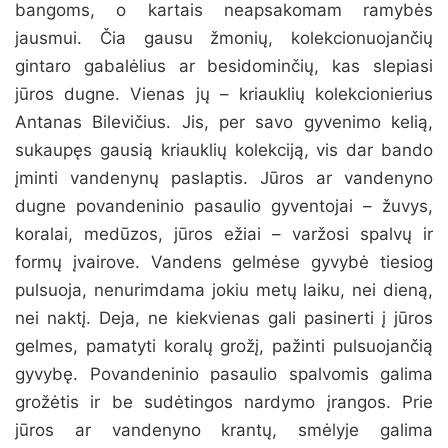
bangoms, o kartais neapsakomam ramybės
jausmui. Čia gausu žmonių, kolekcionuojančių
gintaro gabalėlius ar besidominčių, kas slepiasi
jūros dugne. Vienas jų – kriauklių kolekcionierius
Antanas Bilevičius. Jis, per savo gyvenimo kelią,
sukaupęs gausią kriauklių kolekciją, vis dar bando
įminti vandenynų paslaptis. Jūros ar vandenyno
dugne povandeninio pasaulio gyventojai – žuvys,
koralai, medūzos, jūros ežiai – varžosi spalvų ir
formų įvairove. Vandens gelmėse gyvybė tiesiog
pulsuoja, nenurimdama jokiu metų laiku, nei dieną,
nei naktį. Deja, ne kiekvienas gali pasinerti į jūros
gelmes, pamatyti koralų grožį, pažinti pulsuojančią
gyvybę. Povandeninio pasaulio spalvomis galima
grožėtis ir be sudėtingos nardymo įrangos. Prie
jūros ar vandenyno krantų, smėlyje galima