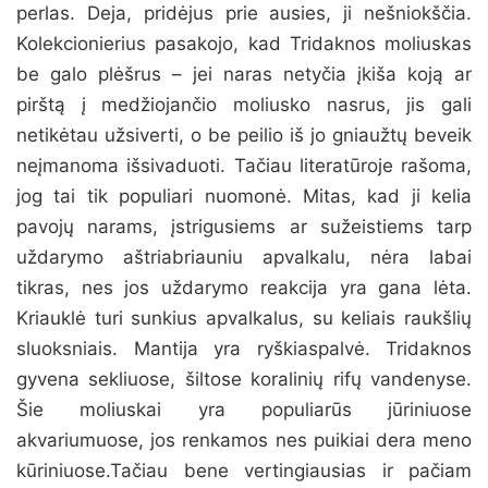
perlas. Deja, pridėjus prie ausies, ji nešniokščia.
Kolekcionierius pasakojo, kad Tridaknos moliuskas
be galo plėšrus – jei naras netyčia įkiša koją ar
pirštą į medžiojančio moliusko nasrus, jis gali
netikėtau užsiverti, o be peilio iš jo gniaužtų beveik
neįmanoma išsivaduoti. Tačiau literatūroje rašoma,
jog tai tik populiari nuomonė. Mitas, kad ji kelia
pavojų narams, įstrigusiems ar sužeistiems tarp
uždarymo aštriabriauniu apvalkalu, nėra labai
tikras, nes jos uždarymo reakcija yra gana lėta.
Kriauklė turi sunkius apvalkalus, su keliais raukšlių
sluoksniais. Mantija yra ryškiaspalvė. Tridaknos
gyvena sekliuose, šiltose koralinių rifų vandenyse.
Šie moliuskai yra populiarūs jūriniuose
akvariumuose, jos renkamos nes puikiai dera meno
kūriniuose.Tačiau bene vertingiausias ir pačiam