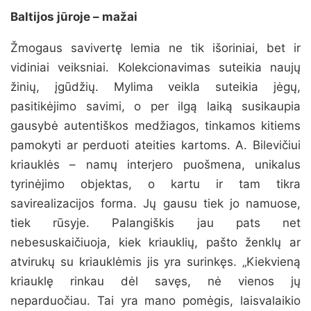
Baltijos jūroje – mažai
Žmogaus savivertę lemia ne tik išoriniai, bet ir
vidiniai veiksniai. Kolekcionavimas suteikia naujų
žinių, įgūdžių. Mylima veikla suteikia jėgų,
pasitikėjimo savimi, o per ilgą laiką susikaupia
gausybė autentiškos medžiagos, tinkamos kitiems
pamokyti ar perduoti ateities kartoms. A. Bilevičiui
kriauklės – namų interjero puošmena, unikalus
tyrinėjimo objektas, o kartu ir tam tikra
savirealizacijos forma. Jų gausu tiek jo namuose,
tiek rūsyje. Palangiškis jau pats net
nebesuskaičiuoja, kiek kriauklių, pašto ženklų ar
atvirukų su kriauklėmis jis yra surinkęs. „Kiekvieną
kriauklę rinkau dėl savęs, nė vienos jų
neparduočiau. Tai yra mano pomėgis, laisvalaikio