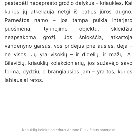
pastebėti nepaprasto grožio dalykus – kriaukles. Kai
kurios jų atkeliauja netgi iš paties jūros dugno.
Parneštos namo – jos tampa puikia interjero
puošmena, tyrinėjimo objektu, skleidžia
neapsakomą grožį. Jos šniokščia, atkartoja
vandenyno garsus, vos pridėjus prie ausies, deja –
ne visos. Jų yra visokių – ir didelių, ir mažų. A.
Bilevičių, kriauklių kolekcionierių, jos sužavėjo savo
forma, dydžiu, o brangiausios jam – yra tos, kurios
labiausiai retos.
Kriauklių kolekcionieriaus Antano Bilevičiaus namuose