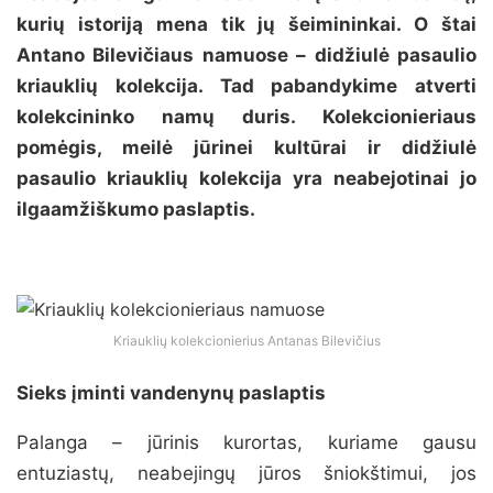
kurių istoriją mena tik jų šeimininkai. O štai
Antano Bilevičiaus namuose – didžiulė pasaulio
kriauklių kolekcija. Tad pabandykime atverti
kolekcininko namų duris. Kolekcionieriaus
pomėgis, meilė jūrinei kultūrai ir didžiulė
pasaulio kriauklių kolekcija yra neabejotinai jo
ilgaamžiškumo paslaptis.
Kriauklių kolekcionierius Antanas Bilevičius
Sieks įminti vandenynų paslaptis
Palanga – jūrinis kurortas, kuriame gausu
entuziastų, neabejingų jūros šniokštimui, jos