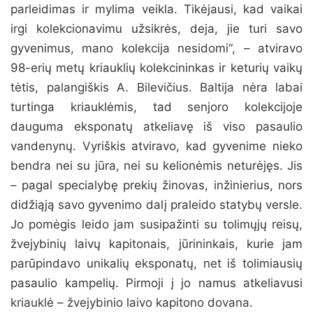
parleidimas ir mylima veikla. Tikėjausi, kad vaikai
irgi kolekcionavimu užsikrės, deja, jie turi savo
gyvenimus, mano kolekcija nesidomi“, – atviravo
98-erių metų kriauklių kolekcininkas ir keturių vaikų
tėtis, palangiškis A. Bilevičius. Baltija nėra labai
turtinga kriauklėmis, tad senjoro kolekcijoje
dauguma eksponatų atkeliavę iš viso pasaulio
vandenynų. Vyriškis atviravo, kad gyvenime nieko
bendra nei su jūra, nei su kelionėmis neturėjęs. Jis
– pagal specialybę prekių žinovas, inžinierius, nors
didžiąją savo gyvenimo dalį praleido statybų versle.
Jo pomėgis leido jam susipažinti su tolimųjų reisų,
žvejybinių laivų kapitonais, jūrininkais, kurie jam
parūpindavo unikalių eksponatų, net iš tolimiausių
pasaulio kampelių. Pirmoji į jo namus atkeliavusi
kriauklė – žvejybinio laivo kapitono dovana.