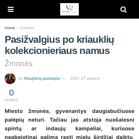
Home
Žmonės
Pasižvalgius po kriauklių
kolekcionieriaus namus
Žmonės
by
Naujienų puslapis
2021 27 vasario
0
SHARES
Miesto žmonės, gyvenantys daugiabučiuose
palėpių neturi. Tačiau jas atstoja nuošalesni
spintų ar indaujų kampeliai, kuriuose
neabejotinai galima rasti mielų širdžiai daiktų,