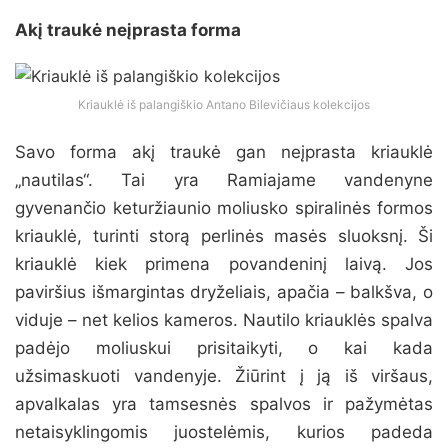
Akį traukė neįprasta forma
Kriauklė iš palangiškio Antano Bilevičiaus kolekcijos
Savo forma akį traukė gan neįprasta kriauklė
„nautilas“. Tai yra Ramiajame vandenyne
gyvenančio keturžiaunio moliusko spiralinės formos
kriauklė, turinti storą perlinės masės sluoksnį. Ši
kriauklė kiek primena povandeninį laivą. Jos
paviršius išmargintas dryželiais, apačia – balkšva, o
viduje – net kelios kameros. Nautilo kriauklės spalva
padėjo moliuskui prisitaikyti, o kai kada
užsimaskuoti vandenyje. Žiūrint į ją iš viršaus,
apvalkalas yra tamsesnės spalvos ir pažymėtas
netaisyklingomis juostelėmis, kurios padeda