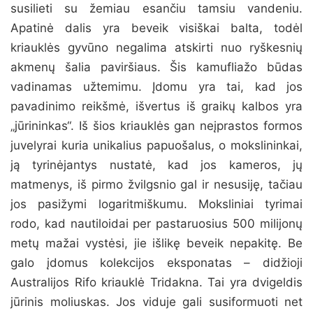
susilieti su žemiau esančiu tamsiu vandeniu.
Apatinė dalis yra beveik visiškai balta, todėl
kriauklės gyvūno negalima atskirti nuo ryškesnių
akmenų šalia paviršiaus. Šis kamufliažo būdas
vadinamas užtemimu. Įdomu yra tai, kad jos
pavadinimo reikšmė, išvertus iš graikų kalbos yra
„jūrininkas“. Iš šios kriauklės gan neįprastos formos
juvelyrai kuria unikalius papuošalus, o mokslininkai,
ją tyrinėjantys nustatė, kad jos kameros, jų
matmenys, iš pirmo žvilgsnio gal ir nesusiję, tačiau
jos pasižymi logaritmiškumu. Moksliniai tyrimai
rodo, kad nautiloidai per pastaruosius 500 milijonų
metų mažai vystėsi, jie išlikę beveik nepakitę. Be
galo įdomus kolekcijos eksponatas – didžioji
Australijos Rifo kriauklė Tridakna. Tai yra dvigeldis
jūrinis moliuskas. Jos viduje gali susiformuoti net