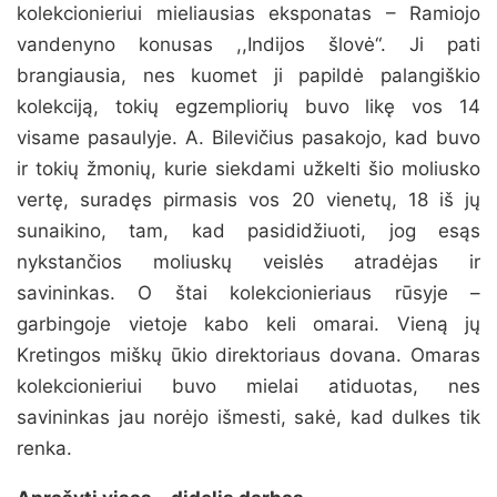
kolekcionieriui mieliausias eksponatas – Ramiojo
vandenyno konusas ,,Indijos šlovė“. Ji pati
brangiausia, nes kuomet ji papildė palangiškio
kolekciją, tokių egzempliorių buvo likę vos 14
visame pasaulyje. A. Bilevičius pasakojo, kad buvo
ir tokių žmonių, kurie siekdami užkelti šio moliusko
vertę, suradęs pirmasis vos 20 vienetų, 18 iš jų
sunaikino, tam, kad pasididžiuoti, jog esąs
nykstančios moliuskų veislės atradėjas ir
savininkas. O štai kolekcionieriaus rūsyje –
garbingoje vietoje kabo keli omarai. Vieną jų
Kretingos miškų ūkio direktoriaus dovana. Omaras
kolekcionieriui buvo mielai atiduotas, nes
savininkas jau norėjo išmesti, sakė, kad dulkes tik
renka.