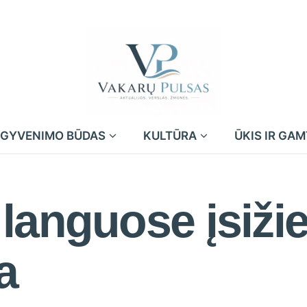
GYVENIMO BŪDAS
KULTŪRA
ŪKIS IR GA
languose įsiži
a