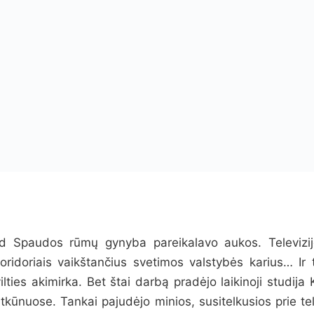
ad Spaudos rūmų gynyba pareikalavo aukos. Televizi
koridoriais vaikštančius svetimos valstybės karius… Ir t
ilties akimirka. Bet štai darbą pradėjo laikinoji studij
Sitkūnuose. Tankai pajudėjo minios, susitelkusios prie tel