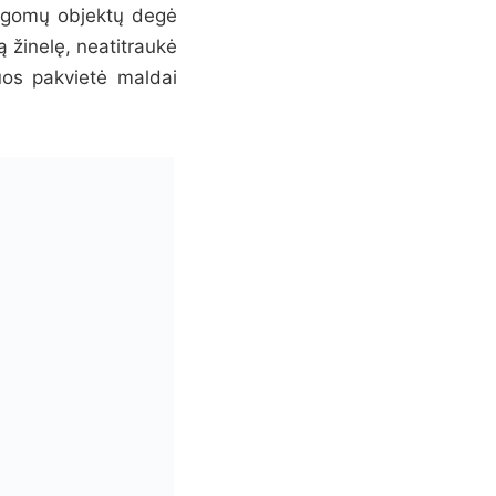
saugomų objektų degė
 žinelę, neatitraukė
juos pakvietė maldai