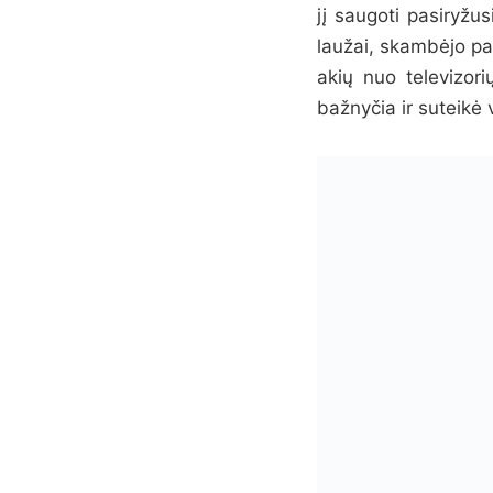
jį saugoti pasiryžus
laužai, skambėjo pat
akių nuo televizori
bažnyčia ir suteikė 