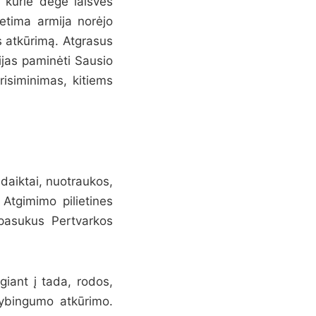
 kurie degė laisvės
etima armija norėjo
 atkūrimą. Atgrasus
ijas paminėti Sausio
risiminimas, kitiems
 daiktai, nuotraukos,
 Atgimimo pilietines
 pasukus Pertvarkos
ngiant į tada, rodos,
stybingumo atkūrimo.