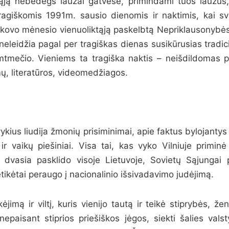
ąją nebedegs laužai gatvėse, primindami tuos laužus,
tragiškomis 1991m. sausio dienomis ir naktimis, kai sv
 kovo mėnesio vienuoliktąją paskelbtą Nepriklausonybės
eleidžia pagal per tragiškas dienas susikūrusias tradic
šimtmečio. Vieniems ta tragiška naktis – neišdildomas p
ų, literatūros, videomedžiagos.
vykius liudija žmonių prisiminimai, apie faktus bylojantys
r vaikų piešiniai. Visa tai, kas vyko Vilniuje priminė
ės dvasia pasklido visoje Lietuvoje, Sovietų Sąjungai
netikėtai peraugo į nacionalinio išsivadavimo judėjimą.
ėjimą ir viltį, kuris vienijo tautą ir teikė stiprybės, že
epaisant stiprios priešiškos jėgos, siekti šalies val