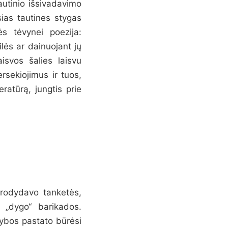
autinio išsivadavimo
sias tautines stygas
s tėvynei poezija:
lės ar dainuojant jų
isvos šalies laisvu
rsekiojimus ir tuos,
eratūrą, jungtis prie
irodydavo tanketės,
ų „dygo“ barikados.
rybos pastato būrėsi