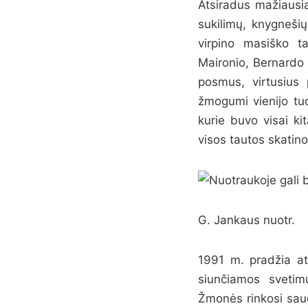
Atsiradus mažiausia
sukilimų, knygnešių
virpino masiško t
Maironio, Bernardo 
posmus, virtusius 
žmogumi vienijo tuo
kurie buvo visai kit
visos tautos skatino
G. Jankaus nuotr.
1991 m. pradžia at
siunčiamos svetimų
Žmonės rinkosi saug