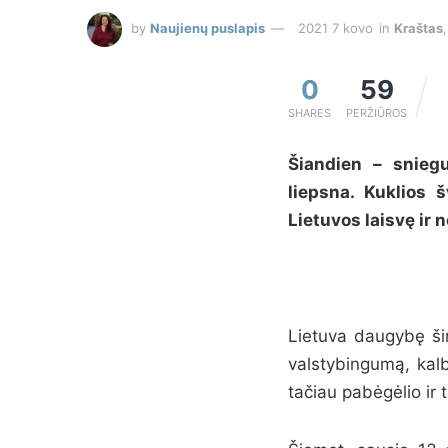
by
Naujienų puslapis
2021 7 kovo
in
Kraštas
0
59
SHARES
PERŽIŪROS
Šiandien – snieg
liepsna. Kuklios 
Lietuvos laisvę ir
Lietuva daugybę šim
valstybingumą, kalb
tačiau pabėgėlio ir 