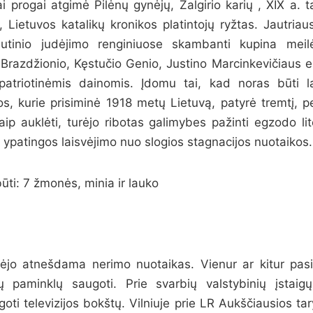
i progai atgimė Pilėnų gynėjų, Žalgirio karių , XIX a. t
, Lietuvos katalikų kronikos platintojų ryžtas. Jautriau
autinio judėjimo renginiuose skambanti kupina meilė
Brazdžionio, Kęstučio Genio, Justino Marcinkevičiaus ei
patriotinėmis dainomis. Įdomu tai, kad noras būti la
s, kurie prisiminė 1918 metų Lietuvą, patyrė tremtį, pe
aip auklėti, turėjo ribotas galimybes pažinti egzodo lit
 ypatingos laisvėjimo nuo slogios stagnacijos nuotaikos.
ėjo atnešdama nerimo nuotaikas. Vienur ar kitur pas
 paminklų saugoti. Prie svarbių valstybinių įstaig
oti televizijos bokštų. Vilniuje prie LR Aukščiausios ta