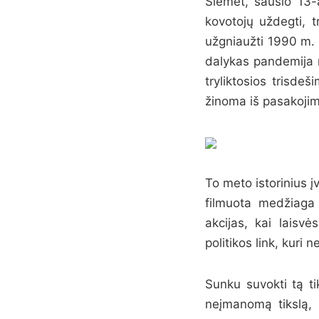
Šiemet, sausio 13-
kovotojų uždegti, 
užgniaužti 1990 m.
dalykas pandemija n
tryliktosios trisde
žinoma iš pasakojim
To meto istorinius į
filmuota medžiaga i
akcijas, kai laisv
politikos link, kuri 
Sunku suvokti tą tik
neįmanomą tikslą, n