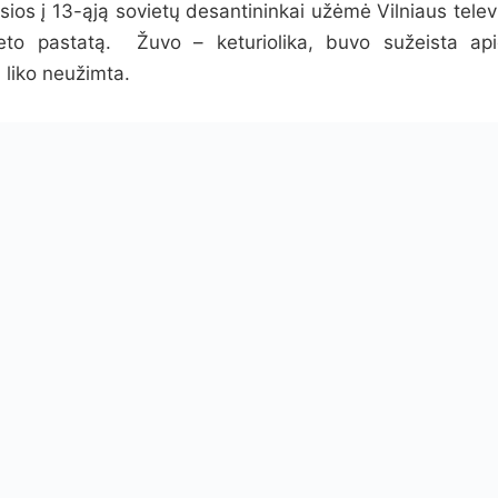
sios į 13-ąją sovietų desantininkai užėmė Vilniaus telev
miteto pastatą. Žuvo – keturiolika, buvo sužeista a
 liko neužimta.