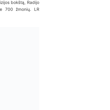
izijos bokštą, Radijo
pie 700 žmonių. LR