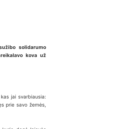
sužibo solidarumo
areikalavo kova už
kas jai svarbiausia:
šęs prie savo žemės,