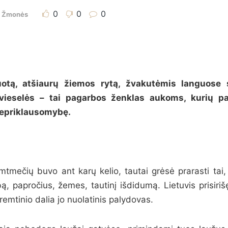
0
0
0
,
Žmonės
uotą, atšiaurų žiemos rytą, žvakutėmis languose 
švieselės – tai pagarbos ženklas aukoms, kurių p
 nepriklausomybę.
tmečių buvo ant karų kelio, tautai grėsė prarasti tai, 
ą, papročius, žemes, tautinį išdidumą. Lietuvis prisiri
tremtinio dalia jo nuolatinis palydovas.