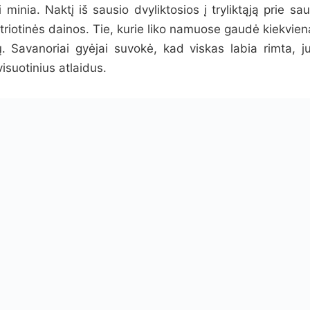
i minia. Naktį iš sausio dvyliktosios į tryliktąją prie 
riotinės dainos. Tie, kurie liko namuose gaudė kiekvieną
ų. Savanoriai gyėjai suvokė, kad viskas labia rimta, 
visuotinius atlaidus.