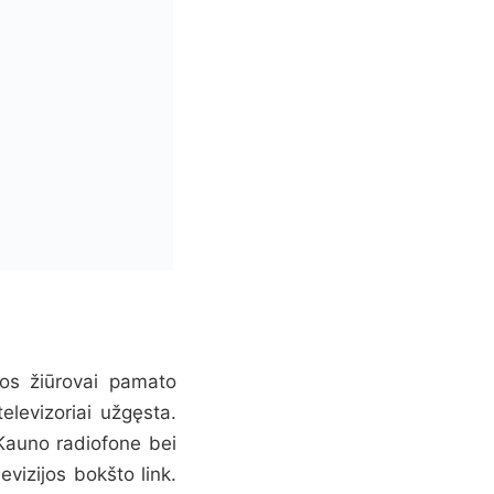
jos žiūrovai pamato
elevizoriai užgęsta.
a Kauno radiofone bei
evizijos bokšto link.