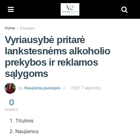
Home
Daugiau
Vyriausybė pritarė
lankstesnėms alkoholio
prekybos ir reklamos
sąlygoms
by
Naujienų puslapis
2021 7 lapkričio
0
SHARES
Titulinis
Naujienos