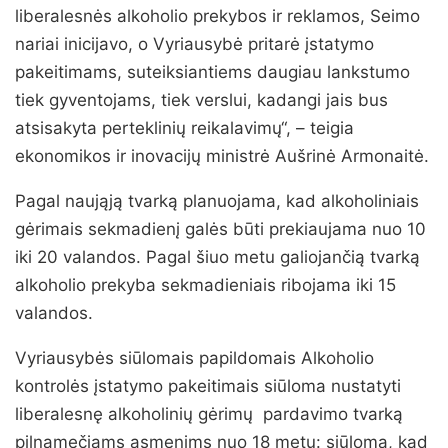
liberalesnės alkoholio prekybos ir reklamos, Seimo
nariai inicijavo, o Vyriausybė pritarė įstatymo
pakeitimams, suteiksiantiems daugiau lankstumo
tiek gyventojams, tiek verslui, kadangi jais bus
atsisakyta perteklinių reikalavimų“, – teigia
ekonomikos ir inovacijų ministrė Aušrinė Armonaitė.
Pagal naująją tvarką planuojama, kad alkoholiniais
gėrimais sekmadienį galės būti prekiaujama nuo 10
iki 20 valandos. Pagal šiuo metu galiojančią tvarką
alkoholio prekyba sekmadieniais ribojama iki 15
valandos.
Vyriausybės siūlomais papildomais Alkoholio
kontrolės įstatymo pakeitimais siūloma nustatyti
liberalesnę alkoholinių gėrimų pardavimo tvarką
pilnamečiams asmenims nuo 18 metų: siūloma, kad