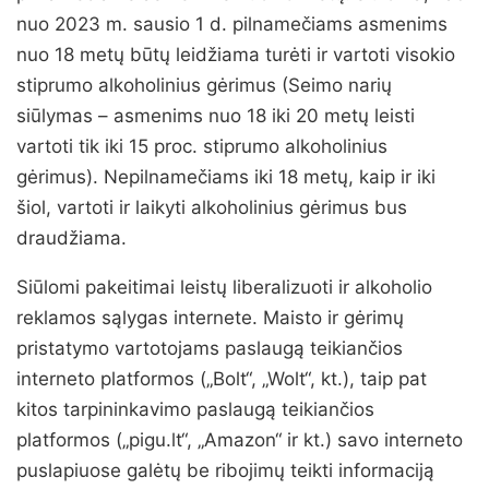
nuo 2023 m. sausio 1 d. pilnamečiams asmenims
nuo 18 metų būtų leidžiama turėti ir vartoti visokio
stiprumo alkoholinius gėrimus (Seimo narių
siūlymas – asmenims nuo 18 iki 20 metų leisti
vartoti tik iki 15 proc. stiprumo alkoholinius
gėrimus). Nepilnamečiams iki 18 metų, kaip ir iki
šiol, vartoti ir laikyti alkoholinius gėrimus bus
draudžiama.
Siūlomi pakeitimai leistų liberalizuoti ir alkoholio
reklamos sąlygas internete. Maisto ir gėrimų
pristatymo vartotojams paslaugą teikiančios
interneto platformos („Bolt“, „Wolt“, kt.), taip pat
kitos tarpininkavimo paslaugą teikiančios
platformos („pigu.lt“, „Amazon“ ir kt.) savo interneto
puslapiuose galėtų be ribojimų teikti informaciją