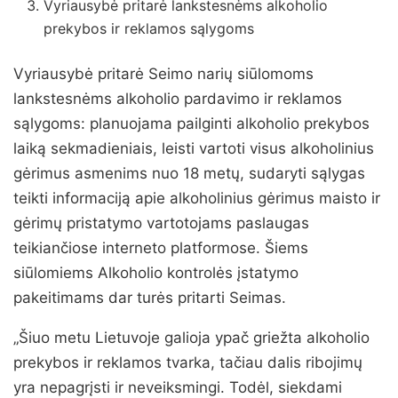
Vyriausybė pritarė lankstesnėms alkoholio
prekybos ir reklamos sąlygoms
Vyriausybė pritarė Seimo narių siūlomoms
lankstesnėms alkoholio pardavimo ir reklamos
sąlygoms: planuojama pailginti alkoholio prekybos
laiką sekmadieniais, leisti vartoti visus alkoholinius
gėrimus asmenims nuo 18 metų, sudaryti sąlygas
teikti informaciją apie alkoholinius gėrimus maisto ir
gėrimų pristatymo vartotojams paslaugas
teikiančiose interneto platformose. Šiems
siūlomiems Alkoholio kontrolės įstatymo
pakeitimams dar turės pritarti Seimas.
„Šiuo metu Lietuvoje galioja ypač griežta alkoholio
prekybos ir reklamos tvarka, tačiau dalis ribojimų
yra nepagrįsti ir neveiksmingi. Todėl, siekdami