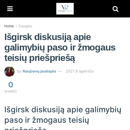
Home
Daugiau
Išgirsk diskusiją apie
galimybių paso ir žmogaus
teisių priešpriešą
by
Naujienų puslapis
2021 8 lapkričio
0
SHARES
Išgirsk diskusiją apie galimybių
paso ir žmogaus teisių