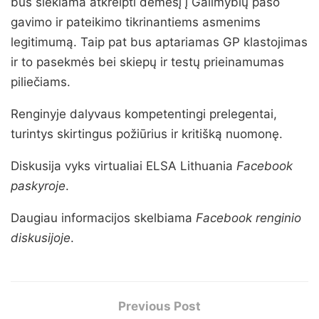
bus siekiama atkreipti dėmesį į Galimybių paso
gavimo ir pateikimo tikrinantiems asmenims
legitimumą. Taip pat bus aptariamas GP klastojimas
ir to pasekmės bei skiepų ir testų prieinamumas
piliečiams.
Renginyje dalyvaus kompetentingi prelegentai,
turintys skirtingus požiūrius ir kritišką nuomonę.
Diskusija vyks virtualiai ELSA Lithuania
Facebook
paskyroje
.
Daugiau informacijos skelbiama
Facebook renginio
diskusijoje
.
Previous Post