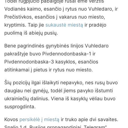
Todėl rugpjūčio pabaigoje rusai ėmė veržtis
Vodianės kaimo, esančio į rytus nuo Vuhledaro, ir
Prečistivkos, esančios į vakarus nuo miesto,
kryptimis. Taip jie
sukaustė miestą
ir pradėjo
puolimą iš abiejų pusių.
Bene pagrindinės gynybinės linijos Vuhledaro
pakraštyje buvo Pivdennodonbaska-1 ir
Pivdennodonbaska-3 kasyklos, esančios
atitinkamai į pietus ir rytus nuo miesto.
Šių pozicijų ilgai išlaikyti nepavyko, nes rusų buvo
daugiau nei gynėjų, todėl jiems pavyko išstumti
ukrainiečių dalinius. Viena iš kasyklų vėliau buvo
susprogdinta.
Kovos
persikėlė į miestą
ir truko apie dvi savaites.
Spalio 1 d. Rusijos propagandiniai „Telegram“