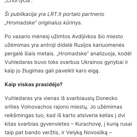
„Chortycia“.
Ši publikacija yra LRT.lt portalo partnerio
„Hromadske“ originalus kūrinys.
Po vasario mėnesį užimtos Avdijivkos šio miesto
užėmimas yra antroji didelė Rusijos kariuomenės
pergalė šiais metais. „Hromadske“ analizuoja, kodėl
Vuhledaras buvo toks svarbus Ukrainos gynybai ir
kaip jo žlugimas gali paveikti karo eigą.
Kaip viskas prasidėjo?
Vuhledaras yra vienas iš svarbiausių Donecko
srities Volnovachos rajono miestų. Jo užėmimas
reikšmingas tuo, kad iš karto atsiveria kelias į dvi
kitas svarbias gyvenvietes – Kurachovę, į kurią rusai
taip pat bando veržtis, ir Velyką Novosilką –