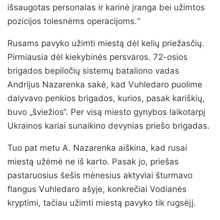
išsaugotas personalas ir karinė įranga bei užimtos
pozicijos tolesnėms operacijoms.“
Rusams pavyko užimti miestą dėl kelių priežasčių.
Pirmiausia dėl kiekybinės persvaros. 72-osios
brigados bepiločių sistemų bataliono vadas
Andrijus Nazarenka sakė, kad Vuhledaro puolime
dalyvavo penkios brigados, kurios, pasak kariškių,
buvo „šviežios“. Per visą miesto gynybos laikotarpį
Ukrainos kariai sunaikino devynias priešo brigadas.
Tuo pat metu A. Nazarenka aiškina, kad rusai
miestą užėmė ne iš karto. Pasak jo, priešas
pastaruosius šešis mėnesius aktyviai šturmavo
flangus Vuhledaro ašyje, konkrečiai Vodianės
kryptimi, tačiau užimti miestą pavyko tik rugsėjį.