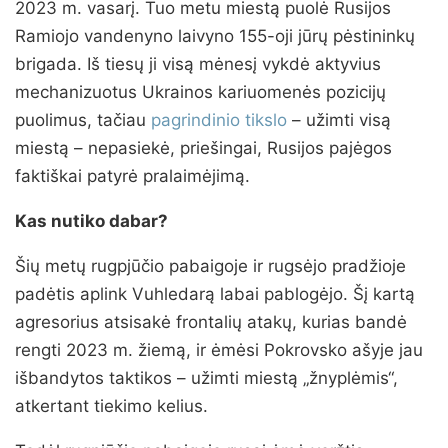
2023 m. vasarį. Tuo metu miestą puolė Rusijos
Ramiojo vandenyno laivyno 155-oji jūrų pėstininkų
brigada. Iš tiesų ji visą mėnesį vykdė aktyvius
mechanizuotus Ukrainos kariuomenės pozicijų
puolimus, tačiau
pagrindinio tikslo
– užimti visą
miestą – nepasiekė, priešingai, Rusijos pajėgos
faktiškai patyrė pralaimėjimą.
Kas nutiko dabar?
Šių metų rugpjūčio pabaigoje ir rugsėjo pradžioje
padėtis aplink Vuhledarą labai pablogėjo. Šį kartą
agresorius atsisakė frontalių atakų, kurias bandė
rengti 2023 m. žiemą, ir ėmėsi Pokrovsko ašyje jau
išbandytos taktikos – užimti miestą „žnyplėmis“,
atkertant tiekimo kelius.