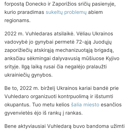
forpostą Donecko ir Zaporižios sričių pasienyje,
kurio praradimas
sukeltų problemų
abiem
regionams.
2022 m. Vuhledaras atsilaikė. Vėliau Ukrainos
vadovybė jo gynybai permetė 72-ąją Juodųjų
zaporižiečių atskirąją mechanizuotąją brigadą,
anksčiau sėkmingai dalyvavusią mūšiuose Kyjivo
srityje. Ilgą laiką rusai čia negalėjo pralaužti
ukrainiečių gynybos.
Be to, 2022 m. birželį Ukrainos kariai bandė prie
Vuhledaro organizuoti kontrpuolimą ir išstumti
okupantus. Tuo metu kelios
šalia miesto
esančios
gyvenvietės ėjo iš rankų į rankas.
Bene aktyviausiai Vuhledarą buvo bandoma užimti