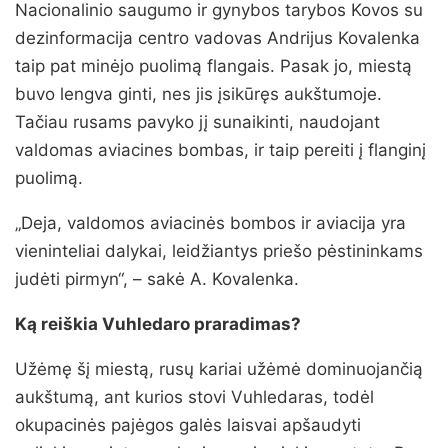
Nacionalinio saugumo ir gynybos tarybos Kovos su
dezinformacija centro vadovas Andrijus Kovalenka
taip pat minėjo puolimą flangais. Pasak jo, miestą
buvo lengva ginti, nes jis įsikūręs aukštumoje.
Tačiau rusams pavyko jį sunaikinti, naudojant
valdomas aviacines bombas, ir taip pereiti į flanginį
puolimą.
„Deja, valdomos aviacinės bombos ir aviacija yra
vieninteliai dalykai, leidžiantys priešo pėstininkams
judėti pirmyn“, – sakė A. Kovalenka.
Ką reiškia Vuhledaro praradimas?
Užėmę šį miestą, rusų kariai užėmė dominuojančią
aukštumą, ant kurios stovi Vuhledaras, todėl
okupacinės pajėgos galės laisvai apšaudyti