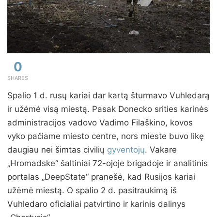
0
SHARES
Spalio 1 d. rusų kariai dar kartą šturmavo Vuhledarą
ir užėmė visą miestą. Pasak Donecko srities karinės
administracijos vadovo Vadimo Filaškino, kovos
vyko pačiame miesto centre, nors mieste buvo likę
daugiau nei šimtas civilių
gyventojų
. Vakare
„Hromadske“ šaltiniai 72-ojoje brigadoje ir analitinis
portalas „DeepState“ pranešė, kad Rusijos kariai
užėmė miestą. O spalio 2 d. pasitraukimą iš
Vuhledaro oficialiai patvirtino ir karinis dalinys