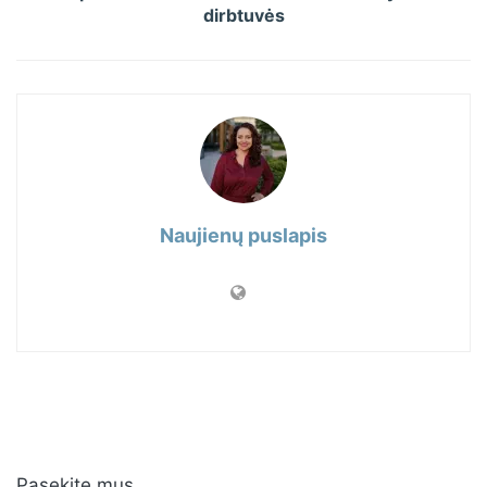
dirbtuvės
Naujienų puslapis
Pasekite mus