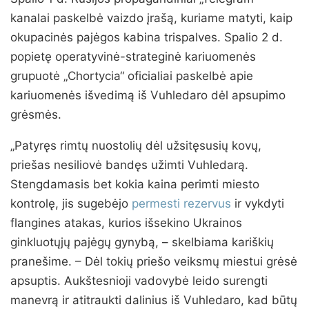
kanalai paskelbė vaizdo įrašą, kuriame matyti, kaip
okupacinės pajėgos kabina trispalves. Spalio 2 d.
popietę operatyvinė-strateginė kariuomenės
grupuotė „Chortycia“ oficialiai paskelbė apie
kariuomenės išvedimą iš Vuhledaro dėl apsupimo
grėsmės.
„Patyręs rimtų nuostolių dėl užsitęsusių kovų,
priešas nesiliovė bandęs užimti Vuhledarą.
Stengdamasis bet kokia kaina perimti miesto
kontrolę, jis sugebėjo
permesti rezervus
ir vykdyti
flangines atakas, kurios išsekino Ukrainos
ginkluotųjų pajėgų gynybą, – skelbiama kariškių
pranešime. – Dėl tokių priešo veiksmų miestui grėsė
apsuptis. Aukštesnioji vadovybė leido surengti
manevrą ir atitraukti dalinius iš Vuhledaro, kad būtų