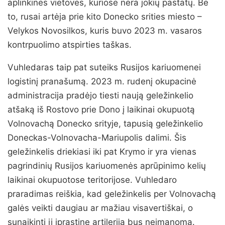
aplinkines vietoves, kuriose nėra jokių pastatų. Be
to, rusai artėja prie kito Donecko srities miesto –
Velykos Novosilkos, kuris buvo 2023 m. vasaros
kontrpuolimo atspirties taškas.
Vuhledaras taip pat suteiks Rusijos kariuomenei
logistinį pranašumą. 2023 m. rudenį okupacinė
administracija pradėjo tiesti naują geležinkelio
atšaką iš Rostovo prie Dono į laikinai okupuotą
Volnovachą Donecko srityje, tapusią geležinkelio
Doneckas-Volnovacha-Mariupolis dalimi. Šis
geležinkelis driekiasi iki pat Krymo ir yra vienas
pagrindinių Rusijos kariuomenės aprūpinimo kelių
laikinai okupuotose teritorijose. Vuhledaro
praradimas reiškia, kad geležinkelis per Volnovachą
galės veikti daugiau ar mažiau visavertiškai, o
sunaikinti jį įprastine artilerija bus neįmanoma.