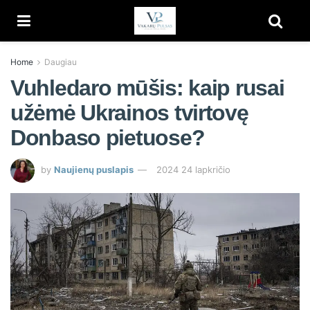
Home
Daugiau
Vuhledaro mūšis: kaip rusai
užėmė Ukrainos tvirtovę
Donbaso pietuose?
by
Naujienų puslapis
2024 24 lapkričio