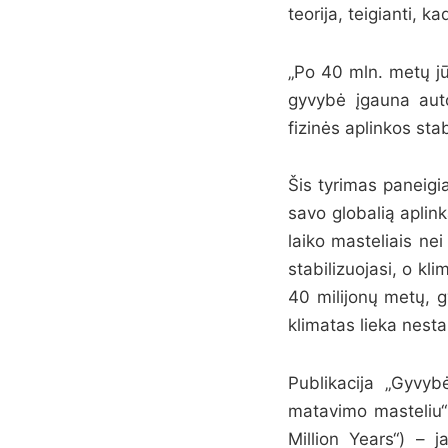
teorija, teigianti, k
„Po 40 mln. metų jū
gyvybė įgauna auto
fizinės aplinkos stab
Šis tyrimas paneigi
savo globalią aplink
laiko masteliais ne
stabilizuojasi, o kl
40 milijonų metų, g
klimatas lieka nesta
Publikacija „Gyvyb
matavimo masteliu“ 
Million Years“) – 