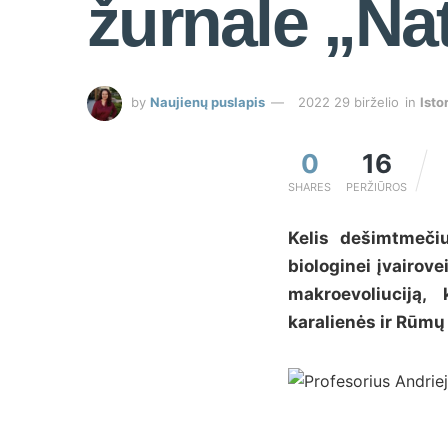
žurnale „Na
by
Naujienų puslapis
2022 29 birželio
in
Isto
0
16
SHARES
PERŽIŪROS
Kelis dešimtmečiu
biologinei įvairov
makroevoliuciją,
karalienės ir Rūmų 