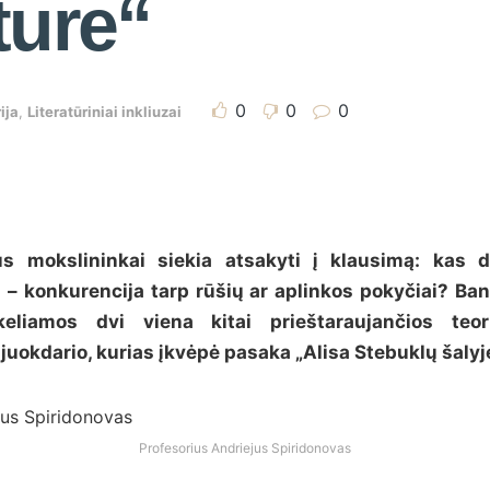
ture“
0
0
0
rija
,
Literatūriniai inkliuzai
s mokslininkai siekia atsakyti į klausimą: kas 
ei – konkurencija tarp rūšių ar aplinkos pokyčiai? Ban
 keliamos dvi viena kitai prieštaraujančios teor
juokdario, kurias įkvėpė pasaka „Alisa Stebuklų šalyje
Profesorius Andriejus Spiridonovas