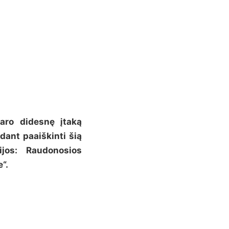
daro didesnę įtaką
dant paaiškinti šią
ijos: Raudonosios
“.