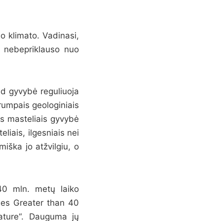
o klimato. Vadinasi,
u nebepriklauso nuo
ad gyvybė reguliuoja
rumpais geologiniais
is masteliais gyvybė
liais, ilgesniais nei
iška jo atžvilgiu, o
 40 mln. metų laiko
ales Greater than 40
Nature“. Dauguma jų