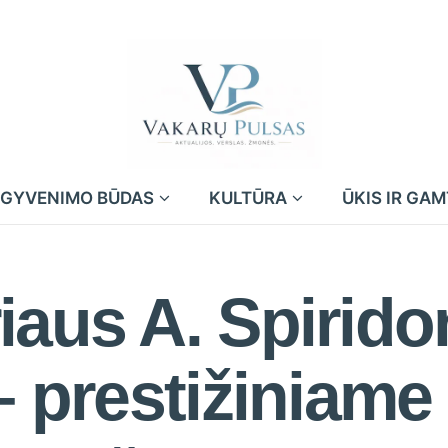
GYVENIMO BŪDAS
KULTŪRA
ŪKIS IR GA
iaus A. Spirid
 – prestižiniam