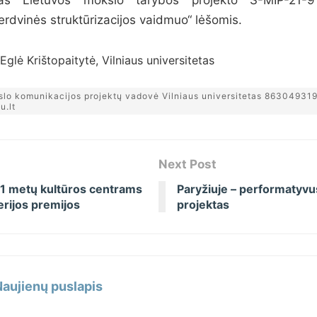
erdvinės struktūrizacijos vaidmuo“ lėšomis.
glė Krištopaitytė, Vilniaus universitetas
slo komunikacijos projektų vadovė Vilniaus universitetas 86304931
u.lt
Next Post
1 metų kultūros centrams
Paryžiuje – performatyvu
erijos premijos
projektas
Naujienų puslapis