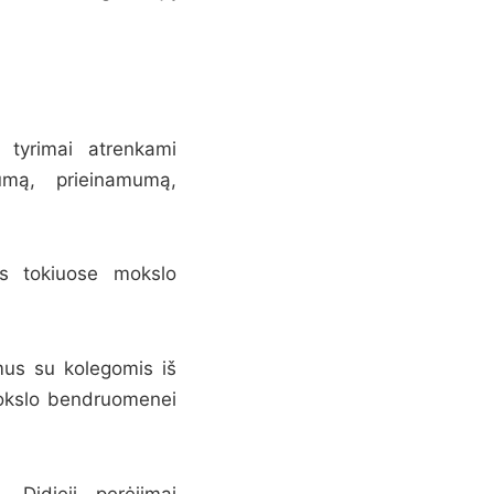
 tyrimai atrenkami
lumą, prieinamumą,
os tokiuose mokslo
imus su kolegomis iš
 mokslo bendruomenei
„Didieji perėjimai