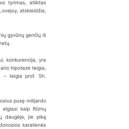
o tyrimas, atliktas
ovejoy, atskleidžia,
inių gyvūnų genčių iš
metų.
i, konkurencija, yra
ario hipotezė teigia,
, – teigia prof. Sh.
osius pusę milijardo
ė elgiasi kaip Rūmų
ų daugėja, jie piką
donosios karalienės