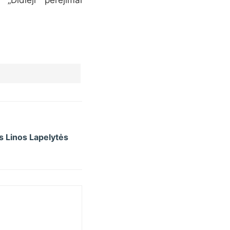
9
s Linos Lapelytės