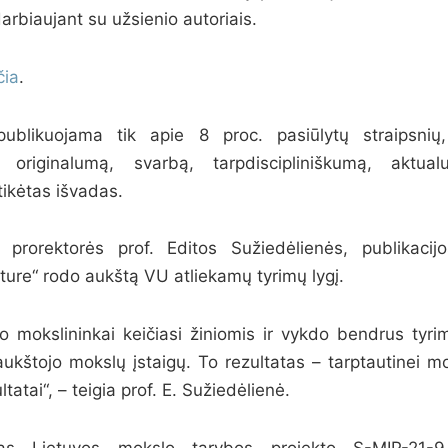
rbiaujant su užsienio autoriais.
čia
.
publikuojama tik apie 8 proc. pasiūlytų straipsnių,
ų originalumą, svarbą, tarpdiscipliniškumą, aktua
tikėtas išvadas.
rorektorės prof. Editos Sužiedėlienės, publikacij
ture“ rodo aukštą VU atliekamų tyrimų lygį.
eto mokslininkai keičiasi žiniomis ir vykdo bendrus tyr
aukštojo mokslų įstaigų. To rezultatas – tarptautinei
tatai“, – teigia prof. E. Sužiedėlienė.
as Lietuvos mokslo tarybos projekto S-MIP-21-9 