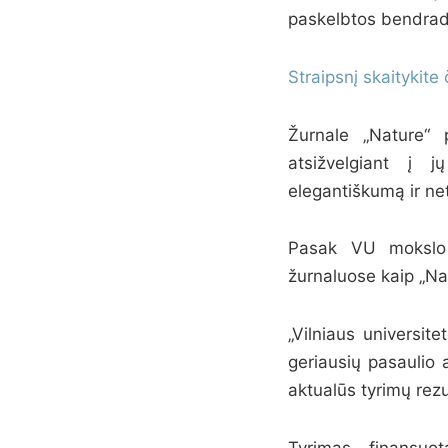
paskelbtos bendrada
Straipsnį skaitykite 
Žurnale „Nature“ 
atsižvelgiant į j
elegantiškumą ir ne
Pasak VU mokslo p
žurnaluose kaip „Na
„Vilniaus universit
geriausių pasaulio 
aktualūs tyrimų rezul
Tyrimas finansuot