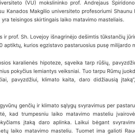
iversiteto (VU) mokslininko prof. Andrejaus Spiridonov
u Kanados Makgilio universiteto profesoriumi Shaunu L
s yra teisingos skirtingais laiko matavimo masteliais.
s ir prof. Sh. Lovejoy išnagrinėjo dešimtis tūkstančių jūr
 aptiktų, kurios egzistavo pastaruosius pusę milijardo 
ios karalienės hipoteze, sąveika tarp rūšių, pavyzdžiu
inius pokyčius lemiantys veiksniai. Tuo tarpu Rūmų juokd
ai, pavyzdžiui, klimato kaita, daro didžiausią įtaką“
gyvūnų genčių ir klimato sąlygų svyravimus per pastaru
atė, kad trumpesniu laiko matavimo masteliu įvairov
kyčiams įtaką daro aplinka. Laikui bėgant svyravim
etų laiko matavimo masteliu. Tuomet ima galioti Rau