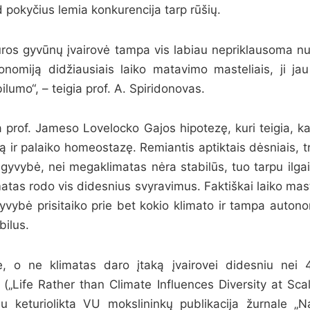
ad pokyčius lemia konkurencija tarp rūšių.
ros gyvūnų įvairovė tampa vis labiau nepriklausoma nu
nomiją didžiausiais laiko matavimo masteliais, ji ja
ilumo“, – teigia prof. A. Spiridonovas.
a prof. Jameso Lovelocko Gajos hipotezę, kuri teigia, k
ą ir palaiko homeostazę. Remiantis aptiktais dėsniais, t
i gyvybė, nei megaklimatas nėra stabilūs, tuo tarpu ilga
imatas rodo vis didesnius svyravimus. Faktiškai laiko maste
yvybė prisitaiko prie bet kokio klimato ir tampa autonom
bilus.
ė, o ne klimatas daro įtaką įvairovei didesniu nei
(„Life Rather than Climate Influences Diversity at Sc
jau keturiolikta VU mokslininkų publikacija žurnale „