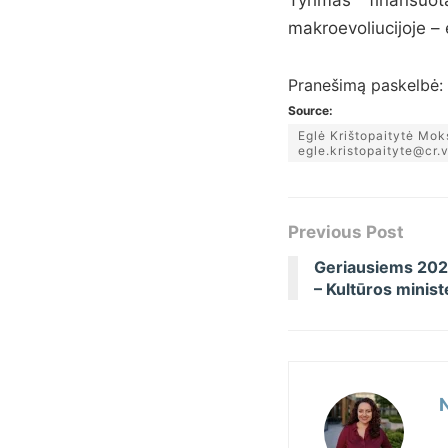
makroevoliucijoje – 
Pranešimą paskelbė: E
Source:
Eglė Krištopaitytė Mok
egle.kristopaityte@cr.v
Previous Post
Geriausiems 202
– Kultūros minist