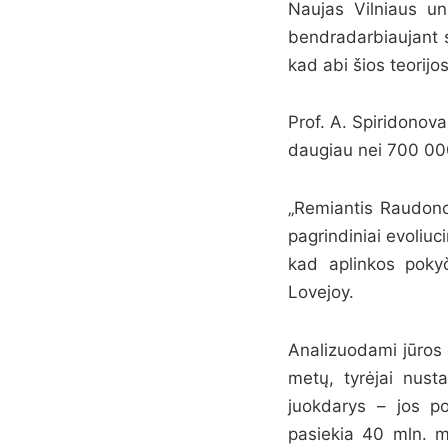
Naujas Vilniaus un
bendradarbiaujant s
kad abi šios teorijo
Prof. A. Spiridonova
daugiau nei 700 000
„Remiantis Raudonos
pagrindiniai evoliuc
kad aplinkos pokyči
Lovejoy.
Analizuodami jūros 
metų, tyrėjai nust
juokdarys – jos po
pasiekia 40 mln. m