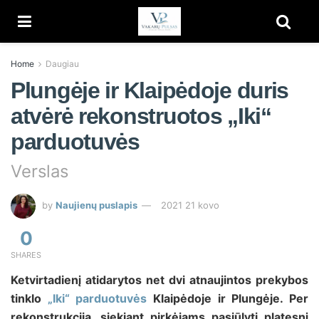
Home
Daugiau
Plungėje ir Klaipėdoje duris
atvėrė rekonstruotos „Iki“
parduotuvės
Verslas
by
Naujienų puslapis
2021 21 kovo
0
SHARES
Ketvirtadienį atidarytos net dvi atnaujintos prekybos
tinklo
„Iki“ parduotuvės
Klaipėdoje ir Plungėje. Per
rekonstrukciją, siekiant pirkėjams pasiūlyti platesnį