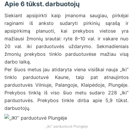
Apie 6 tūkst. darbuotojų
Siekiant apsipirkti kaip įmanoma saugiau, pirkėjai
raginami iš anksto sudaryti pirkinių sąrašą ir
apsipirkimą planuoti, kai prekybos vietose yra
mažiausi žmonių srautai: ryte 8–10 val. ir vakare nuo
20 val. iki parduotuvės uždarymo. Sekmadieniais
žmonių prekybos tinklo parduotuvėse mažiau visą
darbo laiką.
Per šiuos metus jau atidaryta viena visiškai nauja „Iki“
tinklo parduotuvė Kaune, taip pat atnaujintos
parduotuvės Vilniuje, Palangoje, Klaipėdoje, Plungėje.
Prekybos tinklą iš viso šiuo metu sudaro 228 „Iki“
parduotuvės. Prekybos tinkle dirba apie 5,9 tūkst.
darbuotojų.
,,Iki” parduotuvė Plungėje