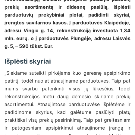
prekių asortimentą ir didesnę pasiūlą, išplėsti
parduotuvių prekybiniai plotai, padidinti skyriai,
įrengtos savitarnos kasos. Į parduotuvės Klaipėdoje,
adresu Vingio g. 14, rekonstrukciją investuota 1,34
mln. eurų, o į parduotuvės Plungėje, adresu Laisvės
g. 5, – 590 tūkst. Eur.
Išplėsti skyriai
„Siekiame suteikti pirkėjams kuo geresnę apsipirkimo
patirtį, todėl nuolat atnaujiname parduotuves. Taip pat
mums svarbu patenkinti visus jų lūkesčius, todėl
rekonstrukcijos metu daug dėmesio skiriame prekių
asortimentui. Atnaujintose parduotuvėse išplėtėme ir
padidinome skyrius, kad galėtume pasiūlyti platų
praktiškai visų prekių pasirinkimą. Taip pat greitesniam
ir patogesniam apsipirkimui atnaujinome įrangą ir