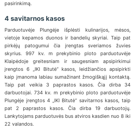
pasirinkimą.
4 savitarnos kasos
Parduotuvėje Plungėje išplėsti kulinarijos, mėsos,
vietoje kepamos duonos ir bandelių skyriai. Taip pat
pirkėjų patogumui čia įrengtas sveriamos žuvies
skyrius. 997 kv. m prekybinio ploto parduotuvėje
Klaipėdoje greitesniam ir saugesniam apsipirkimui
įrengtos 6 „IKI Bitutė“ kasos, leidžiančios apsipirkti
kaip įmanoma labiau sumažinant žmogiškąjį kontaktą.
Taip pat veikia 3 paprastos kasos. Čia dirba 34
darbuotojai. 734 kv. m prekybinio ploto parduotuvėje
Plungėje įrengtos 4 „IKI Bitutė“ savitarnos kasos, taip
pat 2 paprastos kasos. Čia dirba 19 darbuotojų.
Lankytojams parduotuvės bus atviros kasdien nuo 8 iki
22 valandos.