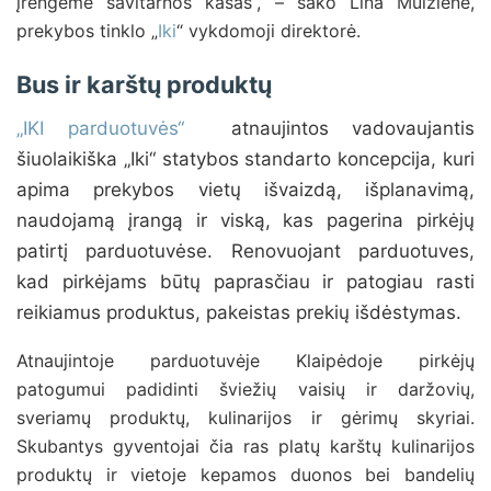
įrengėme savitarnos kasas“, – sako Lina Muižienė,
prekybos tinklo „
Iki
“ vykdomoji direktorė.
Bus ir karštų produktų
„IKI parduotuvės“
atnaujintos vadovaujantis
šiuolaikiška „Iki“ statybos standarto koncepcija, kuri
apima prekybos vietų išvaizdą, išplanavimą,
naudojamą įrangą ir viską, kas pagerina pirkėjų
patirtį parduotuvėse. Renovuojant parduotuves,
kad pirkėjams būtų paprasčiau ir patogiau rasti
reikiamus produktus, pakeistas prekių išdėstymas.
Atnaujintoje parduotuvėje Klaipėdoje pirkėjų
patogumui padidinti šviežių vaisių ir daržovių,
sveriamų produktų, kulinarijos ir gėrimų skyriai.
Skubantys gyventojai čia ras platų karštų kulinarijos
produktų ir vietoje kepamos duonos bei bandelių