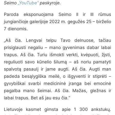
Seimo
„YouTube“
paskyroje.
Paroda eksponuojama Seimo II ir III rūmus
jungiančioje galerijoje 2022 m. gegužės 25 – birželio
7 dienomis.
„Aš čia. Lengvai telpu Tavo delnuose, tačiau
prisiglausti negaliu – mano gyvenimas dabar labai
trapus. Aš čia. Turiu išmokti verkti, kvėpuoti, žįsti,
reguliuoti savo kūnelio šilumą – aš noriu pamatyti
spalvotą pasaulį ir jame augti. Aš čia. Augti man
padeda besąlygiška meilė, o išgyventi ir stiprėti –
gyvybiškai svarbi medicininė įranga bei emocinė
pagalba mano šeimai. Aš čia. Mažas, gležnas ir
labai trapus. Bet aš jau esu čia.“
Lietuvoje kasmet gimsta apie 1 300 ankstukų.