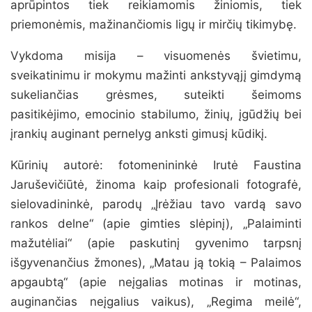
aprūpintos tiek reikiamomis žiniomis, tiek
priemonėmis, mažinančiomis ligų ir mirčių tikimybę.
Vykdoma misija – visuomenės švietimu,
sveikatinimu ir mokymu mažinti ankstyvąjį gimdymą
sukeliančias grėsmes, suteikti šeimoms
pasitikėjimo, emocinio stabilumo, žinių, įgūdžių bei
įrankių auginant pernelyg anksti gimusį kūdikį.
Kūrinių autorė: fotomenininkė Irutė Faustina
Jaruševičiūtė, žinoma kaip profesionali fotografė,
sielovadininkė, parodų „Įrėžiau tavo vardą savo
rankos delne“ (apie gimties slėpinį), „Palaiminti
mažutėliai“ (apie paskutinį gyvenimo tarpsnį
išgyvenančius žmones), „Matau ją tokią – Palaimos
apgaubtą“ (apie neįgalias motinas ir motinas,
auginančias neįgalius vaikus), „Regima meilė“,