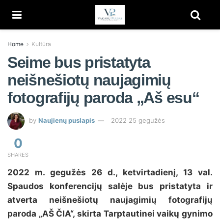
Home
Kultūra
Seime bus pristatyta
neišnešiotų naujagimių
fotografijų paroda „Aš esu“
by
Naujienų puslapis
2022 25 gegužės
0
SHARES
2022 m. gegužės 26 d., ketvirtadienį, 13 val.
Spaudos konferencijų salėje bus pristatyta ir
atverta neišnešiotų naujagimių fotografijų
paroda „AŠ ČIA“, skirta Tarptautinei vaikų gynimo