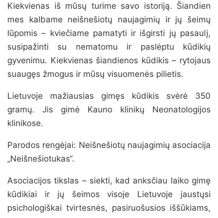
Kiekvienas iš mūsų turime savo istoriją. Šiandien
mes kalbame neišnešiotų naujagimių ir jų šeimų
lūpomis – kviečiame pamatyti ir išgirsti jų pasaulį,
susipažinti su nematomu ir paslėptu kūdikių
gyvenimu. Kiekvienas šiandienos kūdikis – rytojaus
suaugęs žmogus ir mūsų visuomenės pilietis.
Lietuvoje mažiausias gimęs kūdikis svėrė 350
gramų. Jis gimė Kauno klinikų Neonatologijos
klinikose.
Parodos rengėjai: Neišnešiotų naujagimių asociacija
„Neišnešiotukas“.
Asociacijos tikslas – siekti, kad anksčiau laiko gimę
kūdikiai ir jų šeimos visoje Lietuvoje jaustųsi
psichologiškai tvirtesnės, pasiruošusios iššūkiams,