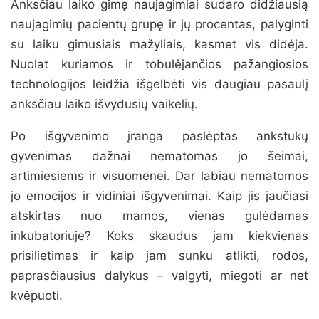
Anksčiau laiko gimę naujagimiai sudaro didžiausią
naujagimių pacientų grupę ir jų procentas, palyginti
su laiku gimusiais mažyliais, kasmet vis didėja.
Nuolat kuriamos ir tobulėjančios pažangiosios
technologijos leidžia išgelbėti vis daugiau pasaulį
anksčiau laiko išvydusių vaikelių.
Po išgyvenimo įranga paslėptas ankstukų
gyvenimas dažnai nematomas jo šeimai,
artimiesiems ir visuomenei. Dar labiau nematomos
jo emocijos ir vidiniai išgyvenimai. Kaip jis jaučiasi
atskirtas nuo mamos, vienas gulėdamas
inkubatoriuje? Koks skaudus jam kiekvienas
prisilietimas ir kaip jam sunku atlikti, rodos,
paprasčiausius dalykus – valgyti, miegoti ar net
kvėpuoti.