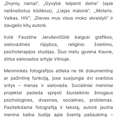
„Dvynių namai“, „Gyvybė telpanti delne“ (apie
neišnešiotus kūdikius), „Liejas malonė“, ,,Moteris.
Vaikas. HIV“, „Dievas mus visus moko skraidyti“ ir
daugelio kitų autorė.
Irutė Faustina Jaruševičiūtė baigusi grafikos,
sielovadinės rūpybos, religinio švietimo,
psichoterapijos studijas. Šiuo metu gyvena Kaune,
dirba sielovados srityje Vilniuje.
Menininkės fotografijos atlieka ne tik dokumentinę
ar pažintinę funkciją, jose susijungia dvi svarbios
sritys – menas ir sielovada. Socialiniai meniniai
projektai padeda spręsti šiuolaikinio žmogaus
psichologines, dvasines, socialines, problemas.
Pasitelkdama fotografiją ir tekstą, autorė jautria
menine kalba liudija apie šventą pašaukimą –