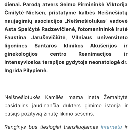
dienai. Parodą atvers Seimo Pirmininkė Viktorija
Čmilytė-Nielsen, pristatyme kalbės Neišnešiotų
naujagimių asociacijos „Neišnešiotukas“ vadovė
Asta Speičytė Radzevičienė, fotomenininkė Irutė
Faustina Jaruševičiūtė, Vilniaus universiteto
ligoninės Santaros klinikos Akušerijos ir
ginekologijos centro Reanimacijos ir
intensyviosios terapijos gydytoja neonatologė dr.
Ingrida Pilypienė.
Neišnešiotukės Kamilės mama Ineta Žemaitytė
pasidalins jaudinančia dukters gimimo istorija ir
pasiųs pozityvią žinutę likimo sesėms.
Renginys bus tiesiogiai transliuojamas
internetu
ir