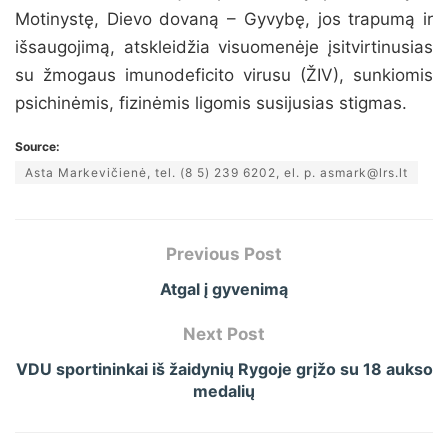
Motinystę, Dievo dovaną – Gyvybę, jos trapumą ir
išsaugojimą, atskleidžia visuomenėje įsitvirtinusias
su žmogaus imunodeficito virusu (ŽIV), sunkiomis
psichinėmis, fizinėmis ligomis susijusias stigmas.
Source:
Asta Markevičienė, tel. (8 5) 239 6202, el. p. asmark@lrs.lt
Previous Post
Atgal į gyvenimą
Next Post
VDU sportininkai iš žaidynių Rygoje grįžo su 18 aukso
medalių