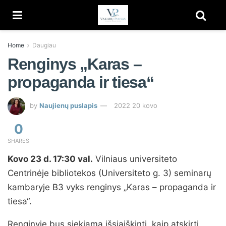
Home
Daugiau
Renginys „Karas –
propaganda ir tiesa“
by
Naujienų puslapis
2022 20 kovo
0
SHARES
Kovo 23 d. 17:30 val.
Vilniaus universiteto
Centrinėje bibliotekos (Universiteto g. 3) seminarų
kambaryje B3 vyks renginys „Karas – propaganda ir
tiesa“.
Renginyje bus siekiama išsiaiškinti, kaip atskirti