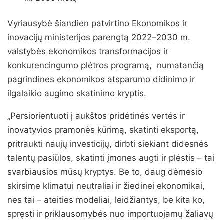
Vyriausybė šiandien patvirtino Ekonomikos ir
inovacijų ministerijos parengtą 2022–2030 m.
valstybės ekonomikos transformacijos ir
konkurencingumo plėtros programą, numatančią
pagrindines ekonomikos atsparumo didinimo ir
ilgalaikio augimo skatinimo kryptis.
„Persiorientuoti į aukštos pridėtinės vertės ir
inovatyvios pramonės kūrimą, skatinti eksportą,
pritraukti naujų investicijų, dirbti siekiant didesnės
talentų pasiūlos, skatinti įmones augti ir plėstis – tai
svarbiausios mūsų kryptys. Be to, daug dėmesio
skirsime klimatui neutraliai ir žiedinei ekonomikai,
nes tai – ateities modeliai, leidžiantys, be kita ko,
spręsti ir priklausomybės nuo importuojamų žaliavų