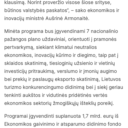
klausimą. Norint proveržio visose šiose srityse,
būtinos valstybės paskatos“, – sako ekonomikos ir
inovacijų ministrė Aušrinė Armonaitė.
Minėta programa bus įgyvendinami 7 nacionalinio
pažangos plano uždaviniai, orientuoti į pramonės
pertvarkymą, siekiant klimatui neutralios
ekonomikos, inovacijų kūrimo ir diegimo, taip pat į
sklaidos skatinimą, tiesioginių užsienio ir vietinių
investicijų pritraukimą, verslumo ir įmonių augimo
bei prekių ir paslaugų eksporto skatinimą, Lietuvos
turizmo konkurencingumo didinimą bei į siekį geriau
tenkinti aukštos ir vidutinės pridėtinės vertės
ekonomikos sektorių žmogiškųjų išteklių poreikį.
Programai įgyvendinti suplanuota 1,7 mlrd. eurų iš
Ekonomikos gaivinimo ir atsparumo didinimo fondo