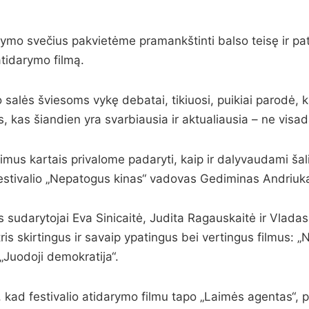
rymo svečius pakvietėme pramankštinti balso teisę ir pat
atidarymo filmą.
 salės šviesoms vykę debatai, tikiuosi, puikiai parodė, 
, kas šiandien yra svarbiausia ir aktualiausia – ne visa
imus kartais privalome padaryti, kaip ir dalyvaudami šal
estivalio „Nepatogus kinas“ vadovas Gediminas Andriuka
s sudarytojai Eva Sinicaitė, Judita Ragauskaitė ir Vlada
ris skirtingus ir savaip ypatingus bei vertingus filmus: „
 „Juodoji demokratija“.
, kad festivalio atidarymo filmu tapo „Laimės agentas“, 