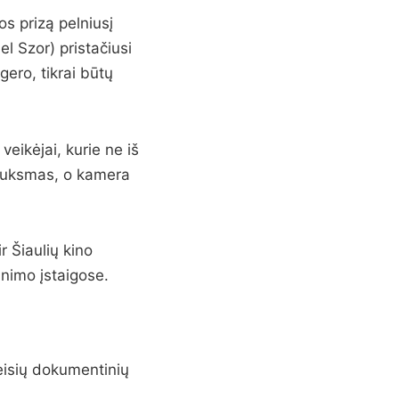
os prizą pelniusį
l Szor) pristačiusi
ero, tikrai būtų
o veikėjai, kurie ne iš
šauksmas, o kamera
r Šiaulių kino
inimo įstaigose.
sių dokumentinių