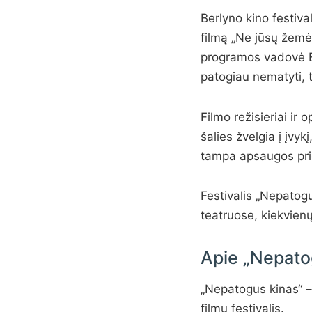
Berlyno kino festiva
filmą „Ne jūsų žemė
programos vadovė Ev
patogiau nematyti, t
Filmo režisieriai ir o
šalies žvelgia į įv
tampa apsaugos pri
Festivalis „Nepatogu
teatruose, kiekvien
Apie „Nepatog
„Nepatogus kinas“ –
filmų festivalis.