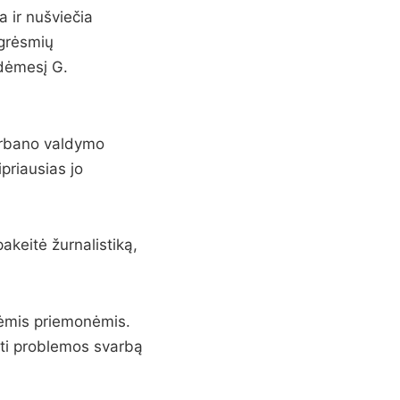
a ir nušviečia
 grėsmių
 dėmesį G.
 Orbano valdymo
priausias jo
pakeitė žurnalistiką,
inėmis priemonėmis.
kti problemos svarbą