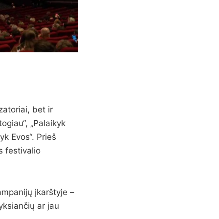
atoriai, bet ir
togiau“, „Palaikyk
yk Evos“. Prieš
 festivalio
mpanijų įkarštyje –
yksiančių ar jau