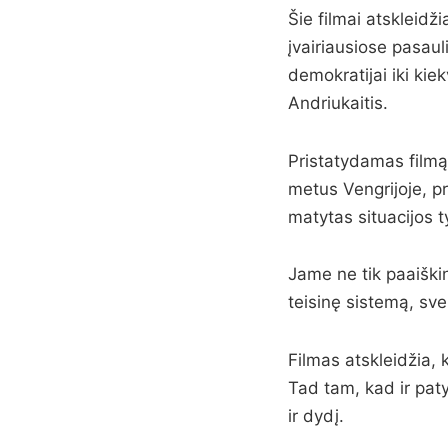
Šie filmai atskleidž
įvairiausiose pasaul
demokratijai iki kie
Andriukaitis.
Pristatydamas filmą
metus Vengrijoje, p
matytas situacijos 
Jame ne tik paaiškina
teisinę sistemą, sve
Filmas atskleidžia,
Tad tam, kad ir pat
ir dydį.