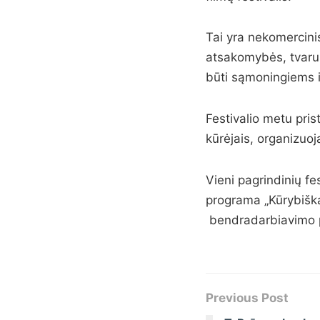
Tai yra nekomercinis 
atsakomybės, tvaru
būti sąmoningiems 
Festivalio metu pris
kūrėjais, organizuo
Vieni pagrindinių fe
programa „Kūrybiška
bendradarbiavimo p
Previous Post