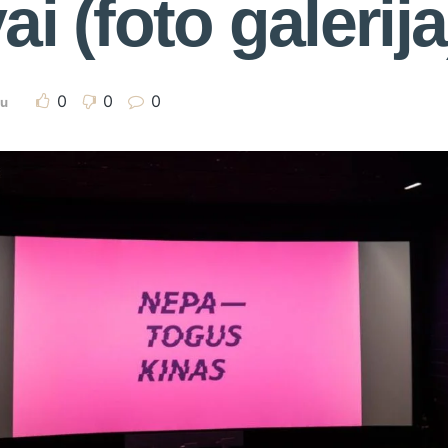
i (foto galerija
0
0
0
au