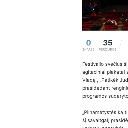
0
35
SHARES
PERŽIŪROS
Festivalio svečius ši
agitaciniai plakatai
Vladą“, „Patikėk Jud
prasidedant renginiu
programos sudarytoja
„Pilnametystės ką t
šį savaitgalį prasid