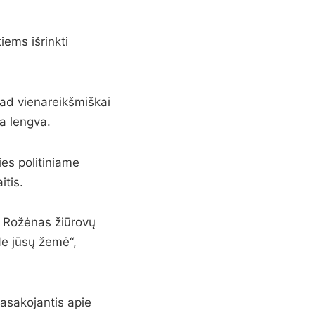
iems išrinkti
kad vienareikšmiškai
da lengva.
ies politiniame
itis.
s Rožėnas žiūrovų
Ne jūsų žemė“,
pasakojantis apie