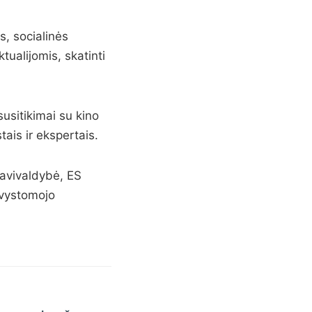
s, socialinės
ualijomis, skatinti
usitikimai su kino
stais ir ekspertais.
savivaldybė, ES
 vystomojo