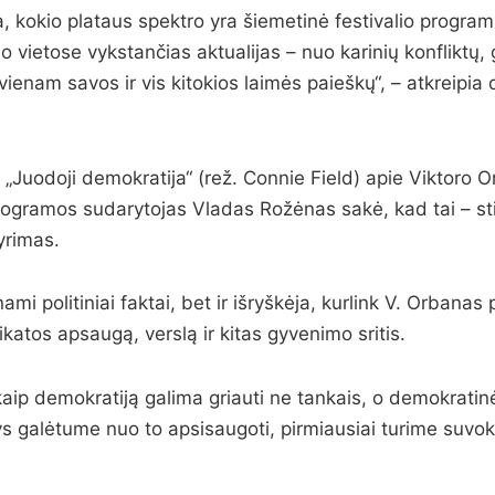
ia, kokio plataus spektro yra šiemetinė festivalio program
io vietose vykstančias aktualijas – nuo karinių konfliktų,
kvienam savos ir vis kitokios laimės paieškų“, – atkreipia
 „Juodoji demokratija“ (rež. Connie Field) apie Viktoro
rogramos sudarytojas Vladas Rožėnas sakė, kad tai – sti
tyrimas.
mi politiniai faktai, bet ir išryškėja, kurlink V. Orbanas 
ikatos apsaugą, verslą ir kitas gyvenimo sritis.
 kaip demokratiją galima griauti ne tankais, o demokrat
ys galėtume nuo to apsisaugoti, pirmiausiai turime suvo