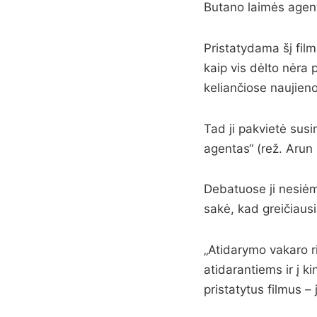
Butano laimės agent
Pristatydama šį fil
kaip vis dėlto nėra p
keliančiose naujien
Tad ji pakvietė sus
agentas“ (rež. Arun
Debatuose ji nesiėmė
sakė, kad greičiausi
„Atidarymo vakaro r
atidarantiems ir į 
pristatytus filmus – 