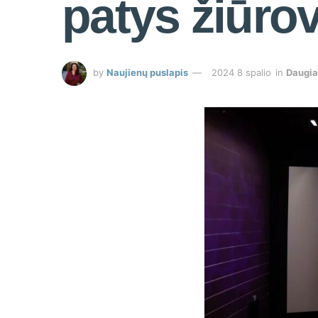
patys žiūrova
by
Naujienų puslapis
2024 8 spalio
in
Daugi