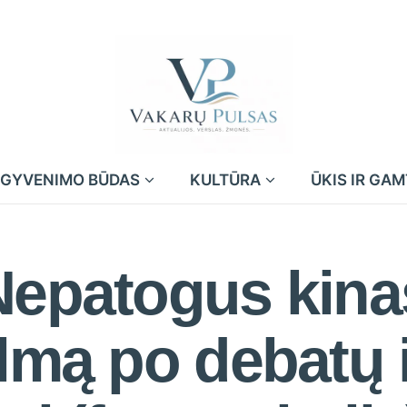
GYVENIMO BŪDAS
KULTŪRA
ŪKIS IR GA
Nepatogus kina
ilmą po debatų 