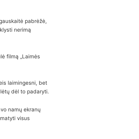
agauskaitė pabrėžė,
iklysti nerimą
ūlė filmą „Laimės
is laimingesni, bet
lėtų dėl to padaryti.
 savo namų ekranų
matyti visus