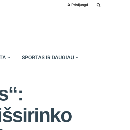
Prisijungti
MTA
SPORTAS IR DAUGIAU
s“:
išsirinko