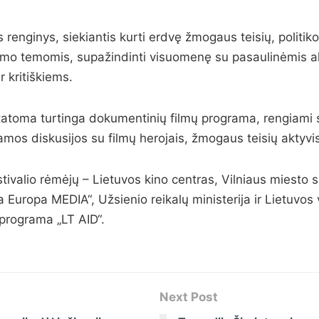
renginys, siekiantis kurti erdvę žmogaus teisių, politiko
mo temomis, supažindinti visuomenę su pasaulinėmis akt
ir kritiškiems.
tatoma turtinga dokumentinių filmų programa, rengiami s
jamos diskusijos su filmų herojais, žmogaus teisių aktyvi
stivalio rėmėjų – Lietuvos kino centras, Vilniaus miesto 
 Europa MEDIA“, Užsienio reikalų ministerija ir Lietuvos
rograma „LT AID“.
Next Post