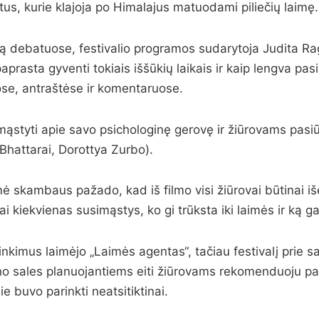
us, kurie klajoja po Himalajus matuodami piliečių laimę.
mą debatuose, festivalio programos sudarytoja Judita R
aprasta gyventi tokiais iššūkių laikais ir kaip lengva pas
ose, antraštėse ir komentaruose.
imąstyti apie savo psichologinę gerovę ir žiūrovams pasi
 Bhattarai, Dorottya Zurbo).
 skambaus pažado, kad iš filmo visi žiūrovai būtinai iše
ai kiekvienas susimąstys, ko gi trūksta iki laimės ir ką ga
inkimus laimėjo „Laimės agentas“, tačiau festivalį prie
kino sales planuojantiems eiti žiūrovams rekomenduoju pa
jie buvo parinkti neatsitiktinai.