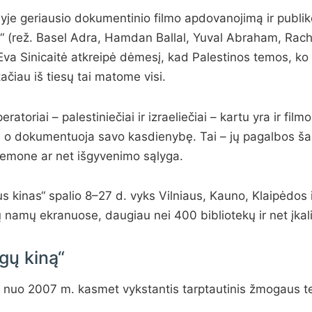
lyje geriausio dokumentinio filmo apdovanojimą ir publik
“ (rež. Basel Adra, Hamdan Ballal, Yuval Abraham, Rache
a Sinicaitė atkreipė dėmesį, kad Palestinos temos, ko g
ačiau iš tiesų tai matome visi.
peratoriai – palestiniečiai ir izraeliečiai – kartu yra ir film
ykį, o dokumentuoja savo kasdienybę. Tai – jų pagalbos 
emone ar net išgyvenimo sąlyga.
s kinas“ spalio 8–27 d. vyks Vilniaus, Kauno, Klaipėdos i
ų namų ekranuose, daugiau nei 400 bibliotekų ir net įkal
ų kiną“
 nuo 2007 m. kasmet vykstantis tarptautinis žmogaus tei