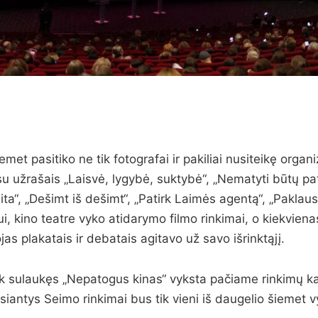
emet pasitiko ne tik fotografai ir pakiliai nusiteikę organiz
 su užrašais „Laisvė, lygybė, suktybė“, „Nematyti būtų pa
ita“, „Dešimt iš dešimt“, „Patirk Laimės agentą“, „Paklaus
i, kino teatre vyko atidarymo filmo rinkimai, o kiekvienas
s plakatais ir debatais agitavo už savo išrinktąjį.
ik sulaukęs „Nepatogus kinas“ vyksta pačiame rinkimų ka
ėsiantys Seimo rinkimai bus tik vieni iš daugelio šiemet v