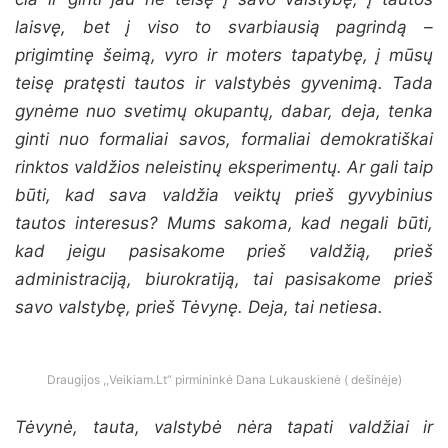
laisvę, bet į viso to svarbiausią pagrindą –
prigimtinę šeimą, vyro ir moters tapatybę, į mūsų
teisę pratęsti tautos ir valstybės gyvenimą. Tada
gynėme nuo svetimų okupantų, dabar, deja, tenka
ginti nuo formaliai savos, formaliai demokratiškai
rinktos valdžios neleistinų eksperimentų. Ar gali taip
būti, kad sava valdžia veiktų prieš gyvybinius
tautos interesus? Mums sakoma, kad negali būti,
kad jeigu pasisakome prieš valdžią, prieš
administraciją, biurokratiją, tai pasisakome prieš
savo valstybę, prieš Tėvynę. Deja, tai netiesa.
Draugijos ,,Veikiam.Lt“ pirmininkė Dana Lukauskienė ( dešinėje)
Tėvynė, tauta, valstybė nėra tapati valdžiai ir