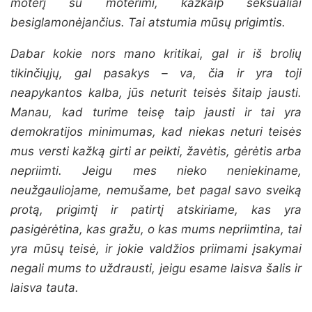
moterį su moterimi, kažkaip seksualiai
besiglamonėjančius. Tai atstumia mūsų prigimtis.
Dabar kokie nors mano kritikai, gal ir iš brolių
tikinčiųjų, gal pasakys – va, čia ir yra toji
neapykantos kalba, jūs neturit teisės šitaip jausti.
Manau, kad turime teisę taip jausti ir tai yra
demokratijos minimumas, kad niekas neturi teisės
mus versti kažką girti ar peikti, žavėtis, gėrėtis arba
nepriimti. Jeigu mes nieko neniekiname,
neužgauliojame, nemušame, bet pagal savo sveiką
protą, prigimtį ir patirtį atskiriame, kas yra
pasigėrėtina, kas gražu, o kas mums nepriimtina, tai
yra mūsų teisė, ir jokie valdžios priimami įsakymai
negali mums to uždrausti, jeigu esame laisva šalis ir
laisva tauta.