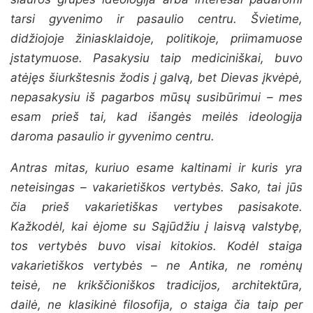
tarsi gyvenimo ir pasaulio centru. Švietime,
didžiojoje žiniasklaidoje, politikoje, priimamuose
įstatymuose. Pasakysiu taip mediciniškai, buvo
atėjęs šiurkštesnis žodis į galvą, bet Dievas įkvėpė,
nepasakysiu iš pagarbos mūsų susibūrimui – mes
esam prieš tai, kad išangės meilės ideologija
daroma pasaulio ir gyvenimo centru.
Antras mitas, kuriuo esame kaltinami ir kuris yra
neteisingas – vakarietiškos vertybės. Sako, tai jūs
čia prieš vakarietiškas vertybes pasisakote.
Kažkodėl, kai ėjome su Sąjūdžiu į laisvą valstybę,
tos vertybės buvo visai kitokios. Kodėl staiga
vakarietiškos vertybės – ne Antika, ne romėnų
teisė, ne krikščioniškos tradicijos, architektūra,
dailė, ne klasikinė filosofija, o staiga čia taip per