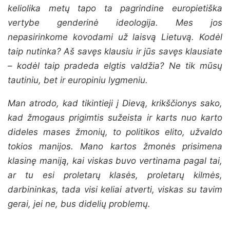
keliolika metų tapo ta pagrindine europietiška
vertybe genderinė ideologija. Mes jos
nepasirinkome kovodami už laisvą Lietuvą. Kodėl
taip nutinka? Aš savęs klausiu ir jūs savęs klausiate
– kodėl taip pradeda elgtis valdžia? Ne tik mūsų
tautiniu, bet ir europiniu lygmeniu.
Man atrodo, kad tikintieji į Dievą, krikščionys sako,
kad žmogaus prigimtis sužeista ir karts nuo karto
dideles mases žmonių, to politikos elito, užvaldo
tokios manijos. Mano kartos žmonės prisimena
klasinę maniją, kai viskas buvo vertinama pagal tai,
ar tu esi proletarų klasės, proletarų kilmės,
darbininkas, tada visi keliai atverti, viskas su tavim
gerai, jei ne, bus didelių problemų.