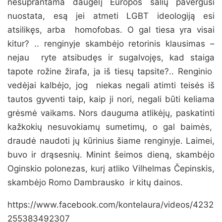
nesuprantama daugelį Europos šalių pavergusi
nuostata, esą jei atmeti LGBT ideologiją esi
atsilikęs, arba homofobas. O gal tiesa yra visai
kitur? .. renginyje skambėjo retorinis klausimas –
nejau ryte atsibudęs ir sugalvojęs, kad staiga
tapote rožine žirafa, ja iš tiesų tapsite?.. Renginio
vedėjai kalbėjo, jog niekas negali atimti teisės iš
tautos gyventi taip, kaip ji nori, negali būti keliama
grėsmė vaikams. Nors dauguma atlikėjų, paskatinti
kažkokių nesuvokiamų sumetimų, o gal baimės,
draudė naudoti jų kūrinius šiame renginyje. Laimei,
buvo ir drąsesnių. Minint šeimos dieną, skambėjo
Oginskio polonezas, kurį atliko Vilhelmas Čepinskis,
skambėjo Romo Dambrausko ir kitų dainos.
https://www.facebook.com/kontelaura/videos/4232
255383492307