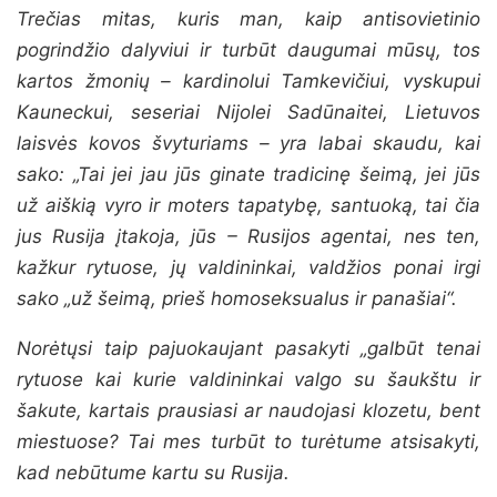
Trečias mitas, kuris man, kaip antisovietinio
pogrindžio dalyviui ir turbūt daugumai mūsų, tos
kartos žmonių – kardinolui Tamkevičiui, vyskupui
Kauneckui, seseriai Nijolei Sadūnaitei, Lietuvos
laisvės kovos švyturiams – yra labai skaudu, kai
sako: „Tai jei jau jūs ginate tradicinę šeimą, jei jūs
už aiškią vyro ir moters tapatybę, santuoką, tai čia
jus Rusija įtakoja, jūs – Rusijos agentai, nes ten,
kažkur rytuose, jų valdininkai, valdžios ponai irgi
sako „už šeimą, prieš homoseksualus ir panašiai“.
Norėtųsi taip pajuokaujant pasakyti „galbūt tenai
rytuose kai kurie valdininkai valgo su šaukštu ir
šakute, kartais prausiasi ar naudojasi klozetu, bent
miestuose? Tai mes turbūt to turėtume atsisakyti,
kad nebūtume kartu su Rusija.