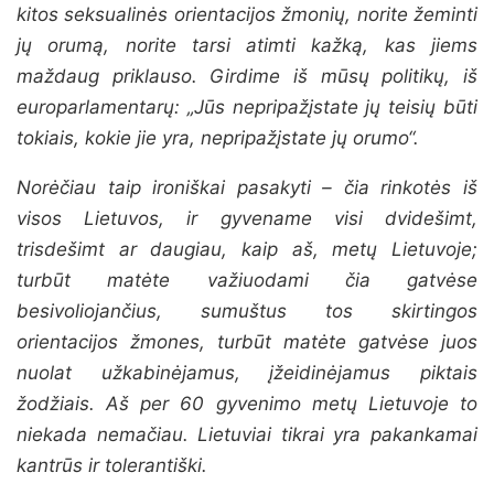
kitos seksualinės orientacijos žmonių, norite žeminti
jų orumą, norite tarsi atimti kažką, kas jiems
maždaug priklauso. Girdime iš mūsų politikų, iš
europarlamentarų: „Jūs nepripažįstate jų teisių būti
tokiais, kokie jie yra, nepripažįstate jų orumo“.
Norėčiau taip ironiškai pasakyti – čia rinkotės iš
visos Lietuvos, ir gyvename visi dvidešimt,
trisdešimt ar daugiau, kaip aš, metų Lietuvoje;
turbūt matėte važiuodami čia gatvėse
besivoliojančius, sumuštus tos skirtingos
orientacijos žmones, turbūt matėte gatvėse juos
nuolat užkabinėjamus, įžeidinėjamus piktais
žodžiais. Aš per 60 gyvenimo metų Lietuvoje to
niekada nemačiau. Lietuviai tikrai yra pakankamai
kantrūs ir tolerantiški.