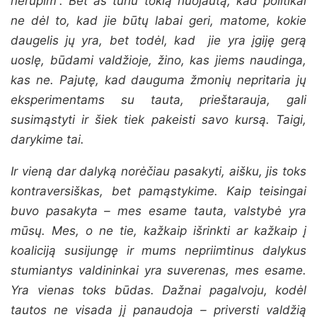
nerūpim“. Bet aš turiu tokią nuojautą, kad politikai
ne dėl to, kad jie būtų labai geri, matome, kokie
daugelis jų yra, bet todėl, kad jie yra įgiję gerą
uoslę, būdami valdžioje, žino, kas jiems naudinga,
kas ne. Pajutę, kad dauguma žmonių nepritaria jų
eksperimentams su tauta, prieštarauja, gali
susimąstyti ir šiek tiek pakeisti savo kursą. Taigi,
darykime tai.
Ir vieną dar dalyką norėčiau pasakyti, aišku, jis toks
kontraversiškas, bet pamąstykime. Kaip teisingai
buvo pasakyta – mes esame tauta, valstybė yra
mūsų. Mes, o ne tie, kažkaip išrinkti ar kažkaip į
koaliciją susijungę ir mums nepriimtinus dalykus
stumiantys valdininkai yra suverenas, mes esame.
Yra vienas toks būdas. Dažnai pagalvoju, kodėl
tautos ne visada jį panaudoja – priversti valdžią