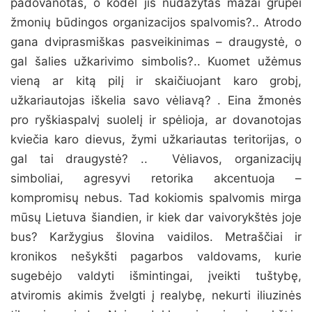
padovanotas, o kodėl jis nudažytas mažai grupei
žmonių būdingos organizacijos spalvomis?.. Atrodo
gana dviprasmiškas pasveikinimas – draugystė, o
gal šalies užkarivimo simbolis?.. Kuomet užėmus
vieną ar kitą pilį ir skaičiuojant karo grobį,
užkariautojas iškelia savo vėliavą? . Eina žmonės
pro ryškiaspalvį suolelį ir spėlioja, ar dovanotojas
kviečia karo dievus, žymi užkariautas teritorijas, o
gal tai draugystė? .. Vėliavos, organizacijų
simboliai, agresyvi retorika akcentuoja –
kompromisų nebus. Tad kokiomis spalvomis mirga
mūsų Lietuva šiandien, ir kiek dar vaivorykštės joje
bus? Karžygius šlovina vaidilos. Metraščiai ir
kronikos nešykšti pagarbos valdovams, kurie
sugebėjo valdyti išmintingai, įveikti tuštybę,
atviromis akimis žvelgti į realybę, nekurti iliuzinės