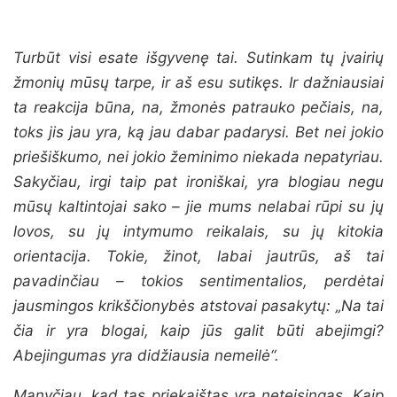
Turbūt visi esate išgyvenę tai. Sutinkam tų įvairių
žmonių mūsų tarpe, ir aš esu sutikęs. Ir dažniausiai
ta reakcija būna, na, žmonės patrauko pečiais, na,
toks jis jau yra, ką jau dabar padarysi. Bet nei jokio
priešiškumo, nei jokio žeminimo niekada nepatyriau.
Sakyčiau, irgi taip pat ironiškai, yra blogiau negu
mūsų kaltintojai sako – jie mums nelabai rūpi su jų
lovos, su jų intymumo reikalais, su jų kitokia
orientacija. Tokie, žinot, labai jautrūs, aš tai
pavadinčiau – tokios sentimentalios, perdėtai
jausmingos krikščionybės atstovai pasakytų: „Na tai
čia ir yra blogai, kaip jūs galit būti abejimgi?
Abejingumas yra didžiausia nemeilė“.
Manyčiau, kad tas priekaištas yra neteisingas. Kaip