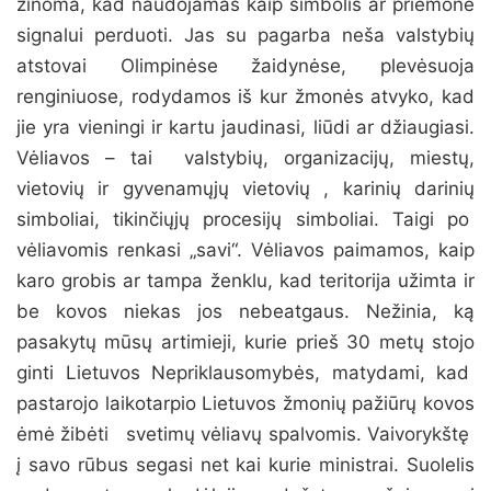
žinoma, kad
naudojamas kaip simbolis ar priemonė
signalui perduoti. Jas su pagarba neša valstybių
atstovai Olimpinėse žaidynėse, plevėsuoja
renginiuose, rodydamos iš kur žmonės atvyko, kad
jie yra vieningi ir kartu jaudinasi, liūdi ar džiaugiasi.
Vėliavos – tai valstybių, organizacijų, miestų,
vietovių ir gyvenamųjų vietovių , karinių darinių
simboliai, tikinčiųjų procesijų simboliai. Taigi po
vėliavomis renkasi „savi“. Vėliavos paimamos, kaip
karo grobis ar tampa ženklu, kad teritorija užimta ir
be kovos niekas jos nebeatgaus. Nežinia, ką
pasakytų mūsų artimieji, kurie prieš 30 metų stojo
ginti Lietuvos Nepriklausomybės, matydami, kad
pastarojo laikotarpio Lietuvos žmonių pažiūrų kovos
ėmė žibėti svetimų vėliavų spalvomis. Vaivorykštę
į savo rūbus segasi net kai kurie ministrai. Suolelis