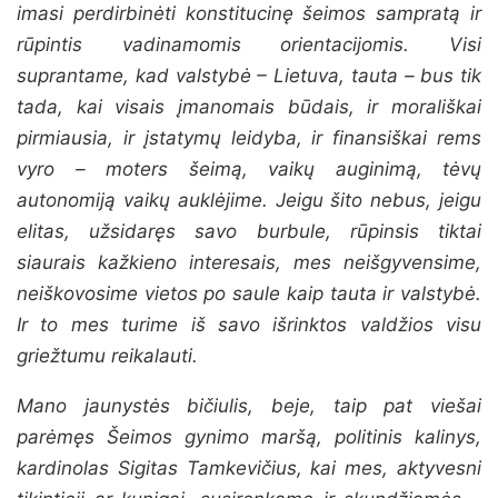
imasi perdirbinėti konstitucinę šeimos sampratą ir
rūpintis vadinamomis orientacijomis. Visi
suprantame, kad valstybė – Lietuva, tauta – bus tik
tada, kai visais įmanomais būdais, ir morališkai
pirmiausia, ir įstatymų leidyba, ir finansiškai rems
vyro – moters šeimą, vaikų auginimą, tėvų
autonomiją vaikų auklėjime. Jeigu šito nebus, jeigu
elitas, užsidaręs savo burbule, rūpinsis tiktai
siaurais kažkieno interesais, mes neišgyvensime,
neiškovosime vietos po saule kaip tauta ir valstybė.
Ir to mes turime iš savo išrinktos valdžios visu
griežtumu reikalauti.
Mano jaunystės bičiulis, beje, taip pat viešai
parėmęs Šeimos gynimo maršą, politinis kalinys,
kardinolas Sigitas Tamkevičius, kai mes, aktyvesni