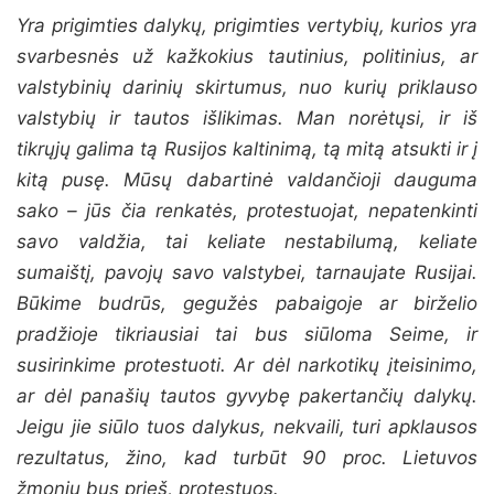
Yra prigimties dalykų, prigimties vertybių, kurios yra
svarbesnės už kažkokius tautinius, politinius, ar
valstybinių darinių skirtumus, nuo kurių priklauso
valstybių ir tautos išlikimas. Man norėtųsi, ir iš
tikrųjų galima tą Rusijos kaltinimą, tą mitą atsukti ir į
kitą pusę. Mūsų dabartinė valdančioji dauguma
sako – jūs čia renkatės, protestuojat, nepatenkinti
savo valdžia, tai keliate nestabilumą, keliate
sumaištį, pavojų savo valstybei, tarnaujate Rusijai.
Būkime budrūs, gegužės pabaigoje ar birželio
pradžioje tikriausiai tai bus siūloma Seime, ir
susirinkime protestuoti. Ar dėl narkotikų įteisinimo,
ar dėl panašių tautos gyvybę pakertančių dalykų.
Jeigu jie siūlo tuos dalykus, nekvaili, turi apklausos
rezultatus, žino, kad turbūt 90 proc. Lietuvos
žmonių bus prieš, protestuos.