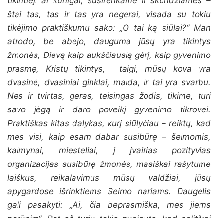
tikintieji ar kunigai, susirenkame ir skundžiamės –
štai tas, tas ir tas yra negerai, visada su tokiu
tikėjimo praktiškumu sako: „O tai ką siūlai?“ Man
atrodo, be abejo, dauguma jūsų yra tikintys
žmonės, Dievą kaip aukščiausią gėrį, kaip gyvenimo
prasmę, Kristų tikintys, taigi, mūsų kova yra
dvasinė, dvasiniai ginklai, malda, ir tai yra svarbu.
Nes ir tvirtas, geras, teisingas žodis, tikime, turi
savo jėgą ir daro poveikį gyvenimo tikrovei.
Praktiškas kitas dalykas, kurį siūlyčiau – reiktų, kad
mes visi, kaip esam dabar susibūrę – šeimomis,
kaimynai, miesteliai, į įvairias pozityvias
organizacijas susibūrę žmonės, masiškai rašytume
laiškus, reikalavimus mūsų valdžiai, jūsų
apygardose išrinktiems Seimo nariams. Daugelis
gali pasakyti: „Ai, čia beprasmiška, mes jiems