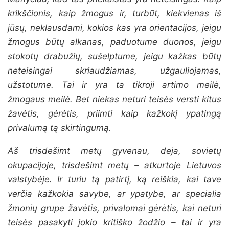
krikščionis, kaip žmogus ir, turbūt, kiekvienas iš
jūsų, neklausdami, kokios kas yra orientacijos, jeigu
žmogus būtų alkanas, paduotume duonos, jeigu
stokotų drabužių, sušelptume, jeigu kažkas būtų
neteisingai skriaudžiamas, užgauliojamas,
užstotume. Tai ir yra ta tikroji artimo meilė,
žmogaus meilė. Bet niekas neturi teisės versti kitus
žavėtis, gėrėtis, priimti kaip kažkokį ypatingą
privalumą tą skirtingumą.
A
š trisdešimt metų gyvenau, deja, sovietų
okupacijoje, trisdešimt metų – atkurtoje Lietuvos
valstybėje. Ir turiu tą patirtį, ką reiškia, kai tave
verčia kažkokia savybe, ar ypatybe, ar specialia
žmonių grupe žavėtis, privalomai gėrėtis, kai neturi
teisės pasakyti jokio kritiško žodžio – tai ir yra