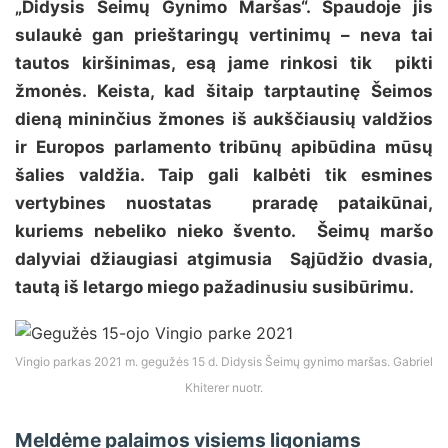
„Didysis Šeimų Gynimo Maršas“. Spaudoje jis
sulaukė gan prieštaringų vertinimų – neva tai
tautos kiršinimas, esą jame rinkosi tik pikti
žmonės. Keista, kad šitaip tarptautinę Šeimos
dieną mininčius žmones iš aukščiausių valdžios
ir Europos parlamento tribūnų apibūdina mūsų
šalies valdžia. Taip gali kalbėti tik esmines
vertybines nuostatas praradę pataikūnai,
kuriems nebeliko nieko švento. Šeimų maršo
dalyviai džiaugiasi atgimusia Sąjūdžio dvasia,
tautą iš letargo miego pažadinusiu susibūrimu.
Vingio parkas 2021 m. gegužės 15 d. Didysis Šeimų gynimo maršas. Gabriel
Khiterer nuotr.
Meldėme palaimos visiems ligoniams