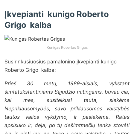
Įkvepianti
kunigo Roberto
Grigo kalba
Kunigas Robertas Grigas
Susirinkusiuosius pamalonino įkvepianti kunigo
Roberto Grigo kalba:
Prieš 30 metų, 1989-aisiais, vykstant
šimtatūkstantiniams Sąjūdžio mitingams, buvau čia,
kai mes, susitelkusi tauta, siekėme
Nepriklausomybės, savo priklausomos valstybės
tautos valios vykdymo, ir pasiekėme. Ratas
apsisuko ir, deja, po tų dešimtmečių tenka stovėti
čia ir ginti jau ne teisę į savo valstybę, į tautos