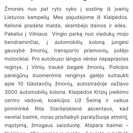
Žmonės nuo pat ryto vyko į sostinę iš įvairių
Lietuvos kampelių. Mes pajudėjome iš Klaipėdos.
Kelionė pradėta malda, skambėjo dainos ir eilės.
Pakeliui į Vilniaus Vingio parką nuo viadukų mojo
bendraminčiai, į automobilių koloną jungėsi
gausybė žmonių, transporto priemonių, judėjo
motociklai. Pro autobuso langus vėrėsi nepaprastas
reginys. Į Vilnių traukė begalė žmonių. Policijos
pareigūnų duomenimis renginys galėjo sutraukti
apie 10 tūkstančių žmonių, autostradoje važiavo
3000 automobilių kolona. Klaipėdos Krizių įveikimo
centro vadovė, koalicijos Už Šeimą ir vaikus
pirmininkė Rita Staršelskienė akcentavo, kad
neretai baimė, noras prisitaikyti paralyžiuoja atmintį,
mąstymą, žmogaus vaizduotę. Atspara baimei –