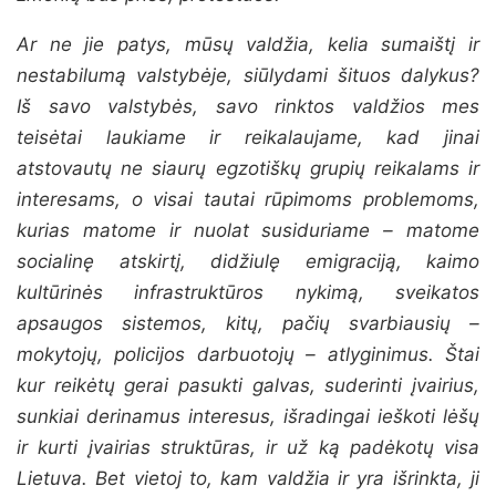
Ar ne jie patys, mūsų valdžia, kelia sumaištį ir
nestabilumą valstybėje, siūlydami šituos dalykus?
Iš savo valstybės, savo rinktos valdžios mes
teisėtai laukiame ir reikalaujame, kad jinai
atstovautų ne siaurų egzotiškų grupių reikalams ir
interesams, o visai tautai rūpimoms problemoms,
kurias matome ir nuolat susiduriame – matome
socialinę atskirtį, didžiulę emigraciją, kaimo
kultūrinės infrastruktūros nykimą, sveikatos
apsaugos sistemos, kitų, pačių svarbiausių –
mokytojų, policijos darbuotojų – atlyginimus. Štai
kur reikėtų gerai pasukti galvas, suderinti įvairius,
sunkiai derinamus interesus, išradingai ieškoti lėšų
ir kurti įvairias struktūras, ir už ką padėkotų visa
Lietuva. Bet vietoj to, kam valdžia ir yra išrinkta, ji