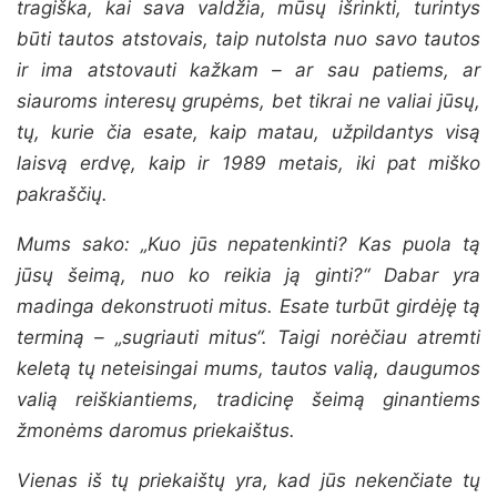
tragiška, kai sava valdžia, mūsų išrinkti, turintys
būti tautos atstovais, taip nutolsta nuo savo tautos
ir ima atstovauti kažkam – ar sau patiems, ar
siauroms interesų grupėms, bet tikrai ne valiai jūsų,
tų, kurie čia esate, kaip matau, užpildantys visą
laisvą erdvę, kaip ir 1989 metais, iki pat miško
pakraščių.
Mums sako: „Kuo jūs nepatenkinti? Kas puola tą
jūsų šeimą, nuo ko reikia ją ginti?“ Dabar yra
madinga dekonstruoti mitus. Esate turbūt girdėję tą
terminą – „sugriauti mitus“. Taigi norėčiau atremti
keletą tų neteisingai mums, tautos valią, daugumos
valią reiškiantiems, tradicinę šeimą ginantiems
žmonėms daromus priekaištus.
Vienas iš tų priekaištų yra, kad jūs nekenčiate tų