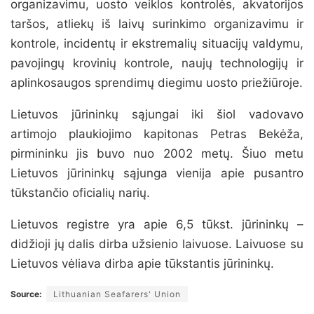
organizavimu, uosto veiklos kontrolės, akvatorijos
taršos, atliekų iš laivų surinkimo organizavimu ir
kontrole, incidentų ir ekstremalių situacijų valdymu,
pavojingų krovinių kontrole, naujų technologijų ir
aplinkosaugos sprendimų diegimu uosto priežiūroje.
Lietuvos jūrininkų sąjungai iki šiol vadovavo
artimojo plaukiojimo kapitonas Petras Bekėža,
pirmininku jis buvo nuo 2002 metų. Šiuo metu
Lietuvos jūrininkų sąjunga vienija apie pusantro
tūkstančio oficialių narių.
Lietuvos registre yra apie 6,5 tūkst. jūrininkų –
didžioji jų dalis dirba užsienio laivuose. Laivuose su
Lietuvos vėliava dirba apie tūkstantis jūrininkų.
Source:
Lithuanian Seafarers' Union