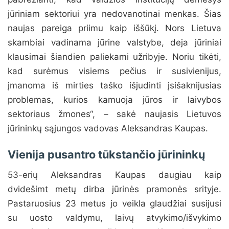
jūriniam sektoriui yra nedovanotinai menkas. Šias
naujas pareiga priimu kaip iššūkį. Nors Lietuva
skambiai vadinama jūrine valstybe, deja jūriniai
klausimai šiandien paliekami užribyje. Noriu tikėti,
kad surėmus visiems pečius ir susivienijus,
įmanoma iš mirties taško išjudinti įsišaknijusias
problemas, kurios kamuoja jūros ir laivybos
sektoriaus žmones“, – sakė naujasis Lietuvos
jūrininkų sąjungos vadovas Aleksandras Kaupas.
Vienija pusantro tūkstančio jūrininkų
53-erių Aleksandras Kaupas daugiau kaip
dvidešimt metų dirba jūrinės pramonės srityje.
Pastaruosius 23 metus jo veikla glaudžiai susijusi
su uosto valdymu, laivų atvykimo/išvykimo