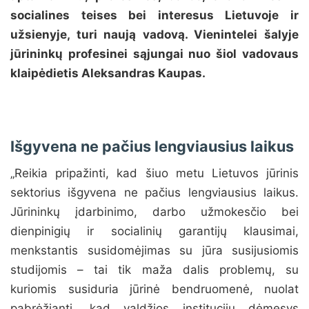
socialines teises bei interesus Lietuvoje ir
užsienyje, turi naują vadovą. Vienintelei šalyje
jūrininkų profesinei sąjungai nuo šiol vadovaus
klaipėdietis Aleksandras Kaupas.
Išgyvena ne pačius lengviausius laikus
„Reikia pripažinti, kad šiuo metu Lietuvos jūrinis
sektorius išgyvena ne pačius lengviausius laikus.
Jūrininkų įdarbinimo, darbo užmokesčio bei
dienpinigių ir socialinių garantijų klausimai,
menkstantis susidomėjimas su jūra susijusiomis
studijomis – tai tik maža dalis problemų, su
kuriomis susiduria jūrinė bendruomenė, nuolat
pabrėžianti, kad valdžios institucijų dėmesys