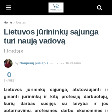
Home
Uostas
Lietuvos jūrininkų sąjunga
turi naują vadovą
Uostas
by
Naujienų puslapis
2022 16 vasario
0
SHARES
Lietuvos jūrininkų sąjunga, atstovaujanti ir
ginanti jūrininkų ir kitų profesijų darbuotojų,
kurių darbas susijęs su laivyba ir jos
aptarnavimu, profesines, darbo, ekonomines ir