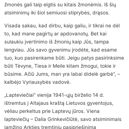
žmonės gali taip elgtis su kitais žmonėmis. Iš šių
atsiminimų iki šiol semiuosi stiprybės, drąsos.
Visada sakau, kad dirbu, kaip galiu, ir tikrai ne dėl
to, kad mane pagirtų ar apdovanotų. Bet kai
sulaukiu įvertinimo iš žmonių kaip Jūs, tampa
lengviau. Jūs savo gyvenimu įrodėte, kad esame
tuo, kuo pasirenkame būti. Jeigu patys pasirinksime
būti Tėvyne, Tiesa ir Meile kitam žmogui, tokie ir
būsime. Ačiū Jums, man yra labai didelė garbė“, –
kalbėjo Vyriausybės vadovė.
„Lapteviečiai“ vienija 1941-ųjų birželio 14 d.
ištremtus į Altajaus kraštą Lietuvos gyventojus,
vėliau perkeltus prie Laptevų jūros. Viena
lapteviečių – Dalia Grinkevičiūtė, savo atsiminimais
įamžino Arkties tremtinių pasipriešinimą