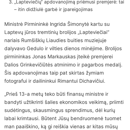
„Lapteviečių“ apdovanojimą priėmusi premjerė: tai
– itin didžiulė garbė ir įpareigojimas
Ministrė Pirmininkė Ingrida Šimonytė kartu su
Laptevų jūros tremtinių brolijos „Lapteviečiai“
nariais Rumšiškių Liaudies buities muziejuje
dalyvavo Gedulo ir vilties dienos minėjime. Brolijos
pirmininkas Jonas Markauskas įteikė premjerei
Dalios Grinkevičiūtės atminimo ir pagarbos medalį.
Šis apdovanojimas taip pat skirtas žymiam
fotografui ir dailininkui Rimantui Dichavičiui.
„Prieš 13-a metų teko būti finansų ministre ir
bandyti užtikrinti šalies ekonomikos veikimą, priimti
sudėtingus, skausmingus sprendimus, dėl kurių
labai krimtausi. Būtent Jūsų bendruomenė tuomet
man paaiškino, ką gi reiškia vienas ar kitas mūsų