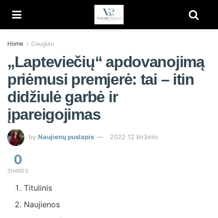
Home
Daugiau
„Lapteviečių“ apdovanojimą
priėmusi premjerė: tai – itin
didžiulė garbė ir
įpareigojimas
by
Naujienų puslapis
2022 12 birželio
0
SHARES
Titulinis
Naujienos