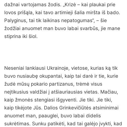
dažnai vartojamas žodis. „Krizė – kai plaukai prie
lovos prišąla, kai tavo artimieji šalia miršta iš bado.
Palyginus, tai tik laikinas nepatogumas“, – šie
žodžiai anuomet man buvo labai svarbūs, jie mane
stiprina iki šiol.
Neseniai lankiausi Ukrainoje, vietose, kurias ką tik
buvo nusiaubę okupantai, kaip tai darė ir tie, kurie
žudė mūsų pokario partizanus, trėmė visus
neįtikusius valdžiai į atšiauriausias vietas. Mačiau,
kaip žmonės stengiasi išgyventi. Jie tiki. Jie tiki,
kaip tikėjote Jūs. Dalios Grinkevičiūtės atsiminimai
anuomet man, paauglei, buvo labai didelis
sukrėtimas. Sunku patikėti, kad tai galėjo įvykti, kad