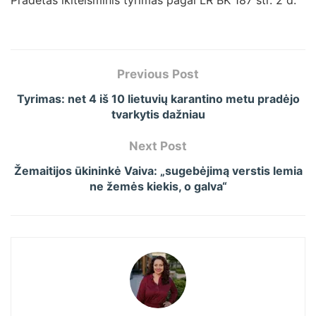
Pradėtas ikiteisminis tyrimas pagal LR BK 187 str. 2 d.
Previous Post
Tyrimas: net 4 iš 10 lietuvių karantino metu pradėjo
tvarkytis dažniau
Next Post
Žemaitijos ūkininkė Vaiva: „sugebėjimą verstis lemia
ne žemės kiekis, o galva“