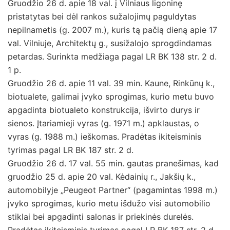
Gruodžio 26 d. apie 18 val. į Vilniaus ligoninę
pristatytas bei dėl rankos sužalojimų paguldytas
nepilnametis (g. 2007 m.), kuris tą pačią dieną apie 17
val. Vilniuje, Architektų g., susižalojo sprogdindamas
petardas. Surinkta medžiaga pagal LR BK 138 str. 2 d.
1 p.
Gruodžio 26 d. apie 11 val. 39 min. Kaune, Rinkūnų k.,
biotualete, galimai įvyko sprogimas, kurio metu buvo
apgadinta biotualeto konstrukcija, išvirto durys ir
sienos. Įtariamieji vyras (g. 1971 m.) apklaustas, o
vyras (g. 1988 m.) ieškomas. Pradėtas ikiteisminis
tyrimas pagal LR BK 187 str. 2 d.
Gruodžio 26 d. 17 val. 55 min. gautas pranešimas, kad
gruodžio 25 d. apie 20 val. Kėdainių r., Jakšių k.,
automobilyje „Peugeot Partner“ (pagamintas 1998 m.)
įvyko sprogimas, kurio metu išdužo visi automobilio
stiklai bei apgadinti salonas ir priekinės durelės.