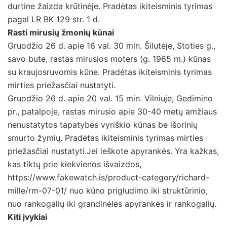
durtine žaizda krūtinėje. Pradėtas ikiteisminis tyrimas
pagal LR BK 129 str. 1 d.
Rasti mirusių žmonių kūnai
Gruodžio 26 d. apie 16 val. 30 min. Šilutėje, Stoties g.,
savo bute, rastas mirusios moters (g. 1965 m.) kūnas
su kraujosruvomis kūne. Pradėtas ikiteisminis tyrimas
mirties priežasčiai nustatyti.
Gruodžio 26 d. apie 20 val. 15 min. Vilniuje, Gedimino
pr., patalpoje, rastas mirusio apie 30-40 metų amžiaus
nenustatytos tapatybės vyriškio kūnas be išorinių
smurto žymių. Pradėtas ikiteisminis tyrimas mirties
priežasčiai nustatyti.Jei ieškote apyrankės. Yra kažkas,
kas tiktų prie kiekvienos išvaizdos,
https://www.fakewatch.is/product-category/richard-
mille/rm-07-01/ nuo kūno prigludimo iki struktūrinio,
nuo rankogalių iki grandinėlės apyrankės ir rankogalių.
Kiti įvykiai