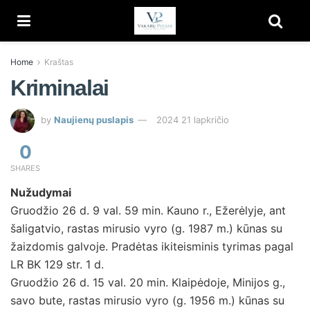
Home
Kraštas
Kriminalai
by
Naujienų puslapis
2024 21 lapkričio
0
SHARES
Nužudymai
Gruodžio 26 d. 9 val. 59 min. Kauno r., Ežerėlyje, ant
šaligatvio, rastas mirusio vyro (g. 1987 m.) kūnas su
žaizdomis galvoje. Pradėtas ikiteisminis tyrimas pagal
LR BK 129 str. 1 d.
Gruodžio 26 d. 15 val. 20 min. Klaipėdoje, Minijos g.,
savo bute, rastas mirusio vyro (g. 1956 m.) kūnas su