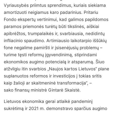
Vyriausybės priimtus sprendimus, kuriais siekiama
amortizuoti neigiamus karo padarinius. Pritariu
Fondo ekspertų vertinimui, kad galimos papildomos
paramos priemonės turėtų būti tikslinės, aiškiai
apibrėžtos, trumpalaikės ir, svarbiausia, nedidintų
infliacinio spaudimo. Artimiausio laikotarpio iššūkių
fone negalime pamiršti ir įsisenėjusių problemų –
turime tęsti reformų įgyvendinimą, stiprindami
ekonomikos augimo potencialą ir atsparumą. Šiuo
atžvilgiu itin svarbios „Naujos kartos Lietuvos“ plane
suplanuotos reformos ir investicijos į tokias sritis
kaip žalioji ar skaitmeninė transformacija“, –
sako finansų ministrė Gintarė Skaistė.
Lietuvos ekonomika gerai atlaikė pandeminį
sukrėtimą ir 2021 m. demonstravo sparčius augimo