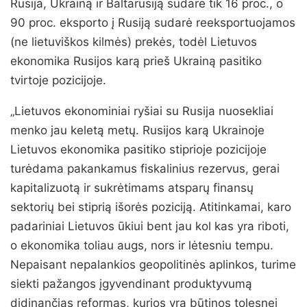
Rusija, Ukrainą ir Baltarusiją sudarė tik 16 proc., o
90 proc. eksporto į Rusiją sudarė reeksportuojamos
(ne lietuviškos kilmės) prekės, todėl Lietuvos
ekonomika Rusijos karą prieš Ukrainą pasitiko
tvirtoje pozicijoje.
„Lietuvos ekonominiai ryšiai su Rusija nuosekliai
menko jau keletą metų. Rusijos karą Ukrainoje
Lietuvos ekonomika pasitiko stiprioje pozicijoje
turėdama pakankamus fiskalinius rezervus, gerai
kapitalizuotą ir sukrėtimams atsparų finansų
sektorių bei stiprią išorės poziciją. Atitinkamai, karo
padariniai Lietuvos ūkiui bent jau kol kas yra riboti,
o ekonomika toliau augs, nors ir lėtesniu tempu.
Nepaisant nepalankios geopolitinės aplinkos, turime
siekti pažangos įgyvendinant produktyvumą
didinančias reformas, kurios yra būtinos tolesnei