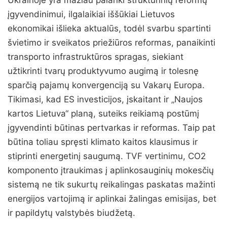
Ukrainoje yra mažiau palanki struktūrinių reformų
įgyvendinimui, ilgalaikiai iššūkiai Lietuvos
ekonomikai išlieka aktualūs, todėl svarbu spartinti
švietimo ir sveikatos priežiūros reformas, panaikinti
transporto infrastruktūros spragas, siekiant
užtikrinti tvarų produktyvumo augimą ir tolesnę
sparčią pajamų konvergenciją su Vakarų Europa.
Tikimasi, kad ES investicijos, įskaitant ir „Naujos
kartos Lietuva“ planą, suteiks reikiamą postūmį
įgyvendinti būtinas pertvarkas ir reformas. Taip pat
būtina toliau spręsti klimato kaitos klausimus ir
stiprinti energetinį saugumą. TVF vertinimu, CO2
komponento įtraukimas į aplinkosauginių mokesčių
sistemą ne tik sukurtų reikalingas paskatas mažinti
energijos vartojimą ir aplinkai žalingas emisijas, bet
ir papildytų valstybės biudžetą.