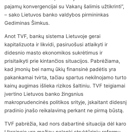
pajamų konvergencijai su Vakarų šalimis užtikrinti“,
– sako Lietuvos banko valdybos pirmininkas
Gediminas Šimkus.
Anot TVF, bankų sistema Lietuvoje gerai
kapitalizuota ir likvidi, pasiruošusi atlaikyti ir
didesnio masto ekonomikos sukrėtimus ir
prisitaikyti prie kintančios situacijos. Pabrėžiama,
kad įmonių bei namų ūkių finansinė padėtis yra
pakankamai tvirta, tačiau spartus nekilnojamo turto
kainų augimas išlieka rizikos šaltiniu. TVF teigiamai
įvertino Lietuvos banko žingsnius
makroprudencinės politikos srityje, įskaitant didesnį
pradinio įnašo reikalavimą perkant ne pirmą būstą.
TVF pabrėžia, kad nors dabartinė situacija dėl karo