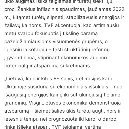
ūkio augimas išliks teigiamas ir turėtų siekti 1,8
proc. Ženklus infliacinis spaudimas, jaučiamas 2022
m., kitąmet turėtų silpnėti, stabilizavusis energijos ir
žaliavų kainoms. TVF akcentuoja, kad artimiausiu
metu svarbu fokusuotis į tikslinę paramą
pažeidžiamiausioms visuomenės grupėms, o
ilgesniu laikotarpiu – tęsti struktūrinių reformų
įgyvendinimą, stiprinant ekonomikos augimo
potencialą ir atsparumą sukrėtimams.
„Lietuva, kaip ir kitos ES šalys, dėl Rusijos karo
Ukrainoje susiduria su ekonominiais iššūkiais – nuo
išaugusių energijos kainų iki sutrūkinėjusių tiekimo
grandinių. Visgi Lietuvos ekonomika demonstruoja
atsparumą – šiemet šalies ūkis turėtų augti, nors ir
lėtesniu tempu nei prognozuota iki karo, o darbo
rinka išlieka atspari. TVF teigiamai vertina