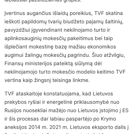
Įvertinus augančius išlaidų poreikius, TVF skatina
ieškoti papildomų tvarių biudžeto pajamų šaltinių,
pavyzdžiui įgyvendinant nekilnojamo turto ir
aplinkosauginių mokesčių pakeitimus bei taip
išplečiant mokestinę bazę mažiau ekonomikos
augimui žalingų mokesčių pagrindu. Šiuo atžvilgiu,
Finansų ministerijos pateiktą siūlymą dėl
nekilnojamojo turto mokesčio modelio keitimo TVF
vertina kaip žingsnį teisinga linkme.
TVF ataskaitoje konstatuojama, kad Lietuvos
prekybos ryšiai ir energetinė priklausomybė nuo
Rusijos nuosekliai mažėjo nuo Lietuvos įstojimo į ES
ir šis procesas dar labiau paspartėjo po Krymo
aneksijos 2014 m. 2021 m. Lietuvos eksporto dalis į