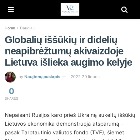
Home
Daugiau
Globalių iššūkių ir didelių
neapibrėžtumų akivaizdoje
Lietuva išlieka augimo kelyje
by
Naujienų puslapis
2022 29 liepos
0
SHARES
Nepaisant Rusijos karo prieš Ukrainą sukeltų iššūkių
Lietuvos ekonomika demonstruoja atsparumą –
pasak Tarptautinio valiutos fondo (TVF), šiemet