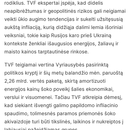
rodiklius. TVF ekspertai įspėja, kad didelis
neapibrėžtumas ir geopolitinės rizikos gali neigiamai
veikti ūkio augimo tendencijas ir sukelti užsitęsusią
aukštą infliaciją, kurią didžiąja dalimi lemia išoriniai
veiksniai, tokie kaip Rusijos karo prieš Ukrainą
kontekste ženkliai išaugusios energijos, žaliavų ir
maisto kainos tarptautinėse rinkose.
TVF teigiamai vertina Vyriausybės pasirinktą
politikos kryptį ir šių metų balandžio mėn. paruoštą
2,26 mlrd. vertės paketą, skirtą amortizuoti
energijos kainų šoko poveikį šalies ekonomikai,
verslui ir visuomenei. Tačiau TVF atkreipia dėmesį,
kad siekiant išvengti galimo papildomo infliacinio
spaudimo, tolimesnės paramos priemonės šoko
akivaizdoje turi būti tikslinės, laikinos ir nukreiptos į
labiausiai pažeidžiamas grupes.