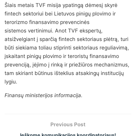
Šiais metais TVF misija ypatingą dėmesį skyrė
fintech sektoriui bei Lietuvos pinigų plovimo ir
terorizmo finansavimo prevencinės
sistemos vertinimui. Anot TVF ekspertų,
atsižvelgiant į sparčią fintech sektoriaus plėtrą, turi
būti siekiama toliau stiprinti sektoriaus reguliavimą,
įskaitant pinigų plovimo ir teroristų finansavimo
prevenciją, įėjimo į rinką ir priežiūros mechanizmus,
tam skiriant būtinus išteklius atsakingų institucijų
lygiu.
Finansų ministerijos informacija.
Previous Post
Ieškome komunikacijos koordinatoriaus!