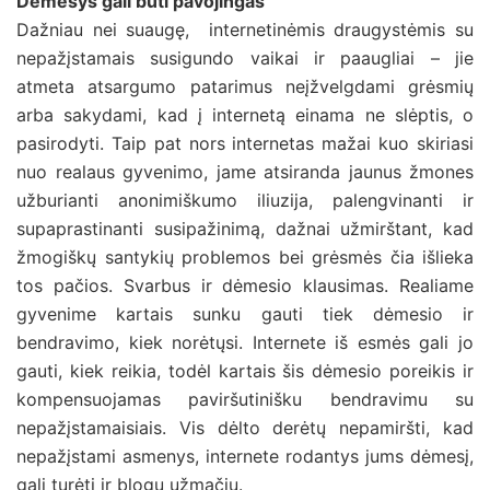
Dėmesys gali būti pavojingas
Dažniau nei suaugę, internetinėmis draugystėmis su
nepažįstamais susigundo vaikai ir paaugliai – jie
atmeta atsargumo patarimus neįžvelgdami grėsmių
arba sakydami, kad į internetą einama ne slėptis, o
pasirodyti. Taip pat nors internetas mažai kuo skiriasi
nuo realaus gyvenimo, jame atsiranda jaunus žmones
užburianti anonimiškumo iliuzija, palengvinanti ir
supaprastinanti susipažinimą, dažnai užmirštant, kad
žmogiškų santykių problemos bei grėsmės čia išlieka
tos pačios. Svarbus ir dėmesio klausimas. Realiame
gyvenime kartais sunku gauti tiek dėmesio ir
bendravimo, kiek norėtųsi. Internete iš esmės gali jo
gauti, kiek reikia, todėl kartais šis dėmesio poreikis ir
kompensuojamas paviršutinišku bendravimu su
nepažįstamaisiais. Vis dėlto derėtų nepamiršti, kad
nepažįstami asmenys, internete rodantys jums dėmesį,
gali turėti ir blogų užmačių.