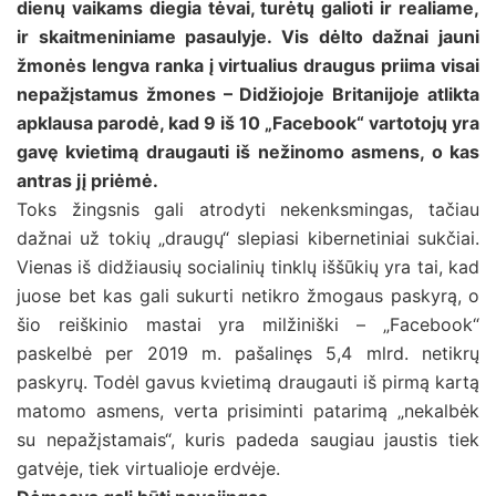
dienų vaikams diegia tėvai, turėtų galioti ir realiame,
ir skaitmeniniame pasaulyje. Vis dėlto dažnai jauni
žmonės lengva ranka į virtualius draugus priima visai
nepažįstamus žmones – Didžiojoje Britanijoje atlikta
apklausa parodė, kad 9 iš 10 „Facebook“ vartotojų yra
gavę kvietimą draugauti iš nežinomo asmens, o kas
antras jį priėmė.
Toks žingsnis gali atrodyti nekenksmingas, tačiau
dažnai už tokių „draugų“ slepiasi kibernetiniai sukčiai.
Vienas iš didžiausių socialinių tinklų iššūkių yra tai, kad
juose bet kas gali sukurti netikro žmogaus paskyrą, o
šio reiškinio mastai yra milžiniški – „Facebook“
paskelbė per 2019 m. pašalinęs 5,4 mlrd. netikrų
paskyrų. Todėl gavus kvietimą draugauti iš pirmą kartą
matomo asmens, verta prisiminti patarimą „nekalbėk
su nepažįstamais“, kuris padeda saugiau jaustis tiek
gatvėje, tiek virtualioje erdvėje.