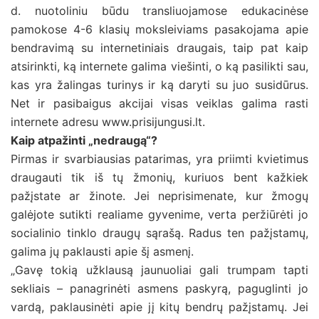
d. nuotoliniu būdu transliuojamose edukacinėse
pamokose 4-6 klasių moksleiviams pasakojama apie
bendravimą su internetiniais draugais, taip pat kaip
atsirinkti, ką internete galima viešinti, o ką pasilikti sau,
kas yra žalingas turinys ir ką daryti su juo susidūrus.
Net ir pasibaigus akcijai visas veiklas galima rasti
internete adresu www.prisijungusi.lt.
Kaip atpažinti „nedraugą“?
Pirmas ir svarbiausias patarimas, yra priimti kvietimus
draugauti tik iš tų žmonių, kuriuos bent kažkiek
pažįstate ar žinote. Jei neprisimenate, kur žmogų
galėjote sutikti realiame gyvenime, verta peržiūrėti jo
socialinio tinklo draugų sąrašą. Radus ten pažįstamų,
galima jų paklausti apie šį asmenį.
„Gavę tokią užklausą jaunuoliai gali trumpam tapti
sekliais – panagrinėti asmens paskyrą, paguglinti jo
vardą, paklausinėti apie jį kitų bendrų pažįstamų. Jei