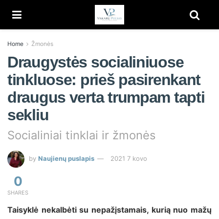
Home
Žmonės
Draugystės socialiniuose
tinkluose: prieš pasirenkant
draugus verta trumpam tapti
sekliu
Socialiniai tinklai ir žmonės
by
Naujienų puslapis
2021 7 kovo
0
SHARES
Taisyklė nekalbėti su nepažįstamais, kurią nuo mažų