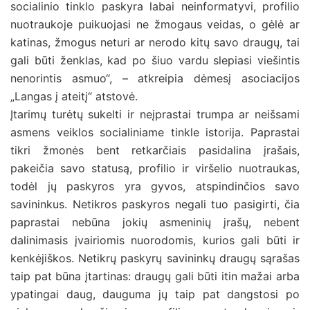
socialinio tinklo paskyra labai neinformatyvi, profilio
nuotraukoje puikuojasi ne žmogaus veidas, o gėlė ar
katinas, žmogus neturi ar nerodo kitų savo draugų, tai
gali būti ženklas, kad po šiuo vardu slepiasi viešintis
nenorintis asmuo“, – atkreipia dėmesį asociacijos
„Langas į ateitį“ atstovė.
Įtarimų turėtų sukelti ir neįprastai trumpa ar neišsami
asmens veiklos socialiniame tinkle istorija. Paprastai
tikri žmonės bent retkarčiais pasidalina įrašais,
pakeičia savo statusą, profilio ir viršelio nuotraukas,
todėl jų paskyros yra gyvos, atspindinčios savo
savininkus. Netikros paskyros negali tuo pasigirti, čia
paprastai nebūna jokių asmeninių įrašų, nebent
dalinimasis įvairiomis nuorodomis, kurios gali būti ir
kenkėjiškos. Netikrų paskyrų savininkų draugų sąrašas
taip pat būna įtartinas: draugų gali būti itin mažai arba
ypatingai daug, dauguma jų taip pat dangstosi po