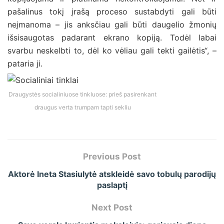
pašalinus tokį įrašą proceso sustabdyti gali būti
neįmanoma – jis anksčiau gali būti daugelio žmonių
išsisaugotas padarant ekrano kopiją. Todėl labai
svarbu neskelbti to, dėl ko vėliau gali tekti gailėtis“, –
pataria ji.
Draugystės socialiniuose tinkluose: prieš pasirenkant
draugus verta trumpam tapti sekliu
Previous Post
Aktorė Ineta Stasiulytė atskleidė savo tobulų parodijų
paslaptį
Next Post