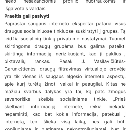
nieko nesakančiomis profilio nuotraukomis ir
išgalvotais vardais.
Praeitis gali pasivyti
Paprastai saugaus interneto ekspertai pataria visus
draugus socialiniuose tinkluose suskirstyti į grupes. Tą
leidžia socialinių tinklų privatumo nustatymai. Tuomet
skirtingoms draugų grupėms bus galima pateikti
skirtingą informaciją, nerizikuojant, kad ji paklius į
piktavalių rankas. Pasak J. Vasilavičiūtės-
Garunkštienės, draugų filtravimas virtualioje erdvėje
yra tik vienas iš saugaus elgesio internete aspektų,
apie kurį turėtų žinoti vaikai ir paaugliai. Kitas ne
mažiau svarbus dalykas yra tai, ką pats žmogus
savanoriškai skelbia socialiniame tinkle. „Prieš
skelbiant informaciją internete, reikia niekada
nepamiršti, kad bet kokia informacija, patekusi į
internetą, ten išlieka visą laiką, nes gali būti
kopijuojama ir platinama nekontroliuojamai. Net ir