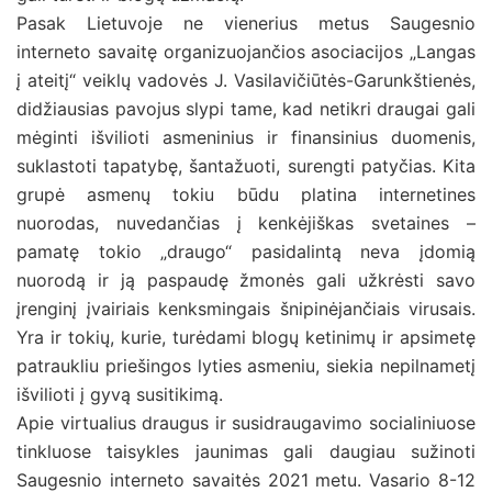
Pasak Lietuvoje ne vienerius metus Saugesnio
interneto savaitę organizuojančios asociacijos „Langas
į ateitį“ veiklų vadovės J. Vasilavičiūtės-Garunkštienės,
didžiausias pavojus slypi tame, kad netikri draugai gali
mėginti išvilioti asmeninius ir finansinius duomenis,
suklastoti tapatybę, šantažuoti, surengti patyčias. Kita
grupė asmenų tokiu būdu platina internetines
nuorodas, nuvedančias į kenkėjiškas svetaines –
pamatę tokio „draugo“ pasidalintą neva įdomią
nuorodą ir ją paspaudę žmonės gali užkrėsti savo
įrenginį įvairiais kenksmingais šnipinėjančiais virusais.
Yra ir tokių, kurie, turėdami blogų ketinimų ir apsimetę
patraukliu priešingos lyties asmeniu, siekia nepilnametį
išvilioti į gyvą susitikimą.
Apie virtualius draugus ir susidraugavimo socialiniuose
tinkluose taisykles jaunimas gali daugiau sužinoti
Saugesnio interneto savaitės 2021 metu. Vasario 8-12