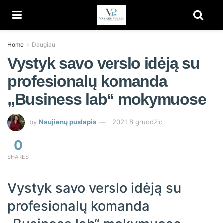
Home
Daugiau
Vystyk savo verslo idėją su
profesionalų komanda
„Business lab“ mokymuose
by
Naujienų puslapis
2021 8 gruodžio
0
SHARES
Vystyk savo verslo idėją su
profesionalų komanda