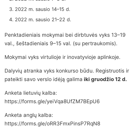
2022 m. sausio 14–15 d.
2022 m. sausio 21–22 d.
Penktadieniais mokymai bei dirbtuvės vyks 13–19
val., šeštadieniais 9–15 val. (su pertraukomis).
Mokymai vyks virtulioje ir inovatyvioje aplinkoje.
Dalyvių atranka vyks konkurso būdu. Registruotis ir
pateikti savo verslo idėją galima
iki gruodžio 12 d.
Anketa lietuvių kalba:
https://forms.gle/yeiVqa8UfZM7BEpU6
Anketa anglų kalba:
https://forms.gle/oRR3FmxPinsP7RqN8