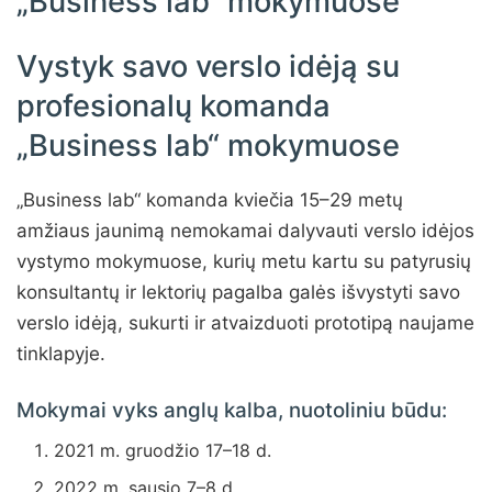
„Business lab“ mokymuose
Vystyk savo verslo idėją su
profesionalų komanda
„Business lab“ mokymuose
„Business lab“ komanda kviečia 15–29 metų
amžiaus jaunimą nemokamai dalyvauti verslo idėjos
vystymo mokymuose, kurių metu kartu su patyrusių
konsultantų ir lektorių pagalba galės išvystyti savo
verslo idėją, sukurti ir atvaizduoti prototipą naujame
tinklapyje.
Mokymai vyks anglų kalba, nuotoliniu būdu:
2021 m. gruodžio 17–18 d.
2022 m. sausio 7–8 d.