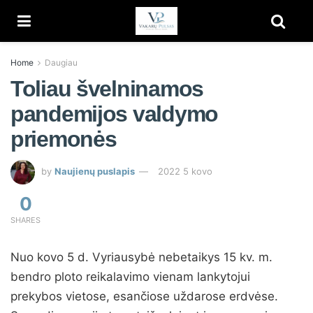
Home
Daugiau
Toliau švelninamos
pandemijos valdymo
priemonės
by
Naujienų puslapis
2022 5 kovo
0
SHARES
Nuo kovo 5 d. Vyriausybė nebetaikys 15 kv. m.
bendro ploto reikalavimo vienam lankytojui
prekybos vietose, esančiose uždarose erdvėse.