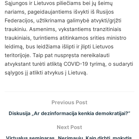
Sąjungos ir Lietuvos piliečiams bei jų šeimų
nariams, pageidaujantiems išvykti iš Rusijos
Federacijos, užtikrinama galimybė atvykti/grįžti
traukiniu. Asmenims, vykstantiems tranzitiniais
traukiniais, turintiems atitinkamos srities ministro
leidimą, bus leidžiama išlipti ir įlipti Lietuvos
teritorijoje. Taip pat nuspręsta nereikalauti
atvykstant turėti atliktą COVID-19 tyrimą, o sudaryti
sąlygos jį atlikti atvykus į Lietuvą.
Previous Post
Diskusija „Ar dezinformacija kenkia demokratijai?“
Next Post
Virtualus seminaras „Nerimauju. Kaip dirbti, mokytis,