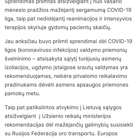
Sprendimas priimtas atsižvelgiant į nuo vasario
mėnesio pradžios mažėjantį sergamumą COVID-19
liga, taip pat nedidėjantį reanimacijos ir intensyvios
terapijos skyriuje gydomų pacientų skaičių.
Jau anksčiau buvo priimti sprendimai dėl COVID-19
ligos (koronaviruso infekcijos) valdymo priemonių
švelninimo – atsisakyta sąlytį turėjusių asmenų
izoliacijos, ugdymo įstaigose srautų valdymas yra
rekomenduojamas, nebėra privalomo reikalavimo
pradinukams dėvėti asmens apsaugos priemones
pamokų metu.
Taip pat patikslintos atvykimo į Lietuvą sąlygos
atsižvelgiant į Užsienio reikalų ministerijos
rekomendacijas dėl mažėjančių galimybių susisiekti
su Rusijos Federacija oro transportu. Europos