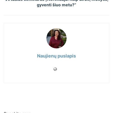
gyventi šiuo metu?“
Naujienų puslapis