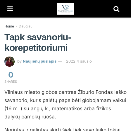
Home
Daugiau
Tapk savanoriu-
korepetitoriumi
by
Naujienų puslapis
2022 4 sausio
0
SHARES
Vilniaus miesto globos centras Žiburio Fondas ieško
savanorio, kuris galėtų pagelbėti globojamam vaikui
(16 m. ) su anglų k., matematikos arba fizikos
dalykų pamokų ruoša.
Norintys ir galintys skirti šiek tiek savo laiko tokiai