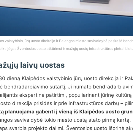
os valstybinio jūrų uosto direkcija ir Palangos miesto savivaldybė pasirašė bendr
lkti jėgas Šventosios uosto atkūrimui ir mažųjų uostų infrastruktūros plėtrai Liet
žųjų laivų uostas
30 dieną Klaipėdos valstybinio jūrų uosto direkcija ir P
šė bendradarbiavimo sutartį. Ji numato bendradarbiavi
lijantis ekspertine patirtimi, populiarinant jūrinę kultūr
osto direkcija prisidės ir prie infrastruktūros darbų – gil
ą planuojama gabenti į vieną iš Klaipėdos uosto grunt
ngos savivaldybė tokio masto uostą stato pirmą kartą,
 taps svarbia projekto dalimi. Šventosios uosto išorinė a