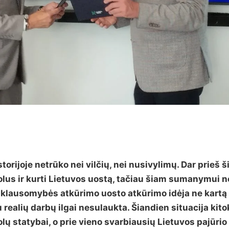
torijoje netrūko nei vilčių, nei nusivylimų. Dar prieš 
olus ir kurti Lietuvos uostą, tačiau šiam sumanymui 
priklausomybės atkūrimo uosto atkūrimo idėja ne kartą
 realių darbų ilgai nesulaukta. Šiandien situacija kito
ų statybai, o prie vieno svarbiausių Lietuvos pajūrio