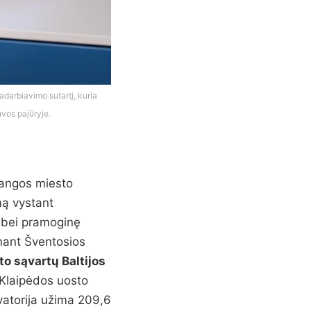
adarbiavimo sutartį, kuria
uvos pajūryje.
alangos miesto
mą vystant
ą bei pramoginę
inant Šventosios
o sąvartų Baltijos
 Klaipėdos uosto
kvatorija užima 209,6