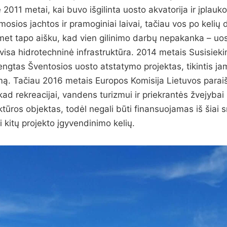
ė 2011 metai, kai buvo išgilinta uosto akvatorija ir įplauko
mosios jachtos ir pramoginiai laivai, tačiau vos po kelių 
et tapo aišku, kad vien gilinimo darbų nepakanka – uost
 visa hidrotechninė infrastruktūra. 2014 metais Susisieki
gtas Šventosios uosto atstatymo projektas, tikintis ja
ą. Tačiau 2016 metais Europos Komisija Lietuvos parai
d rekreacijai, vandens turizmui ir priekrantės žvejybai 
ktūros objektas, todėl negali būti finansuojamas iš šiai sr
i kitų projekto įgyvendinimo kelių.