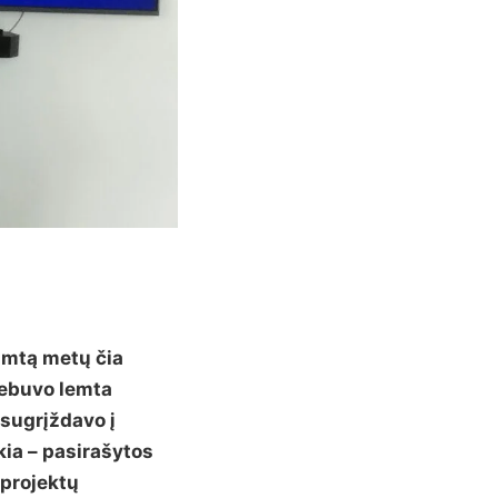
šimtą metų čia
nebuvo lemta
 sugrįždavo į
kia – pasirašytos
 projektų