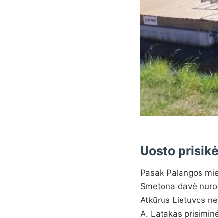
Uosto prisik
Pasak Palangos mies
Smetona davė nurodym
Atkūrus Lietuvos ne
A. Latakas prisimin