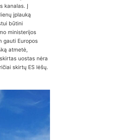
s kanalas. Į
dienų įplauką
ui būtini
mo ministerijos
m gauti Europos
šką atmetė,
skirtas uostas nėra
ičiai skirtų ES lėšų.