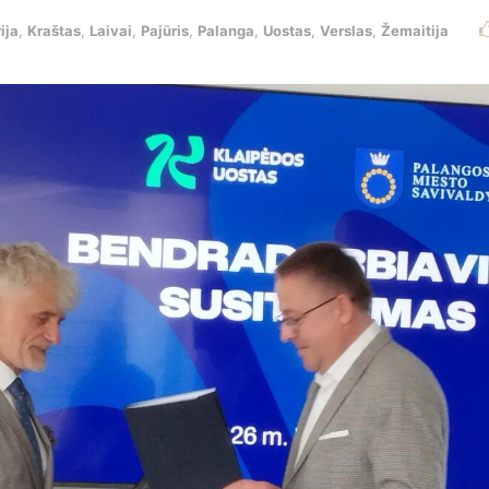
rija
,
Kraštas
,
Laivai
,
Pajūris
,
Palanga
,
Uostas
,
Verslas
,
Žemaitija