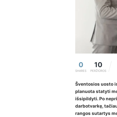
0
10
SHARES
PERŽIŪROS
Šventosios uosto is
planuota statyti m
išsipildyti. Po ne
darbotvarkę, tačiau
rangos sutartys mol