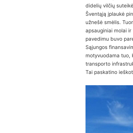
didelių vilčių suteik
Šventąją įplaukė pir
užnešė smėlis. Tuom
apsauginiai molai ir
pavedimu buvo paren
Sąjungos finansavim
motyvuodama tuo, ka
transporto infrastru
Tai paskatino ieškot