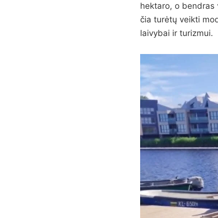
hektaro, o bendras v
čia turėtų veikti mo
laivybai ir turizmui.