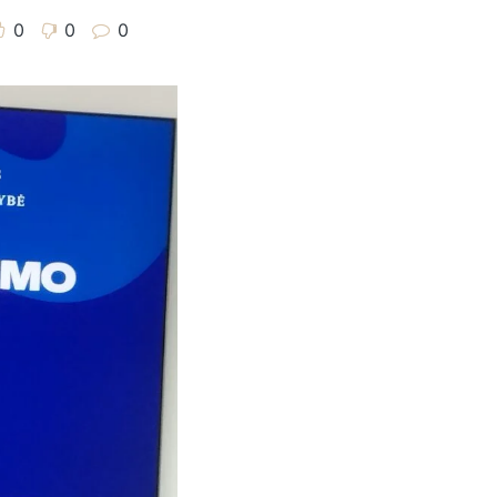
0
0
0