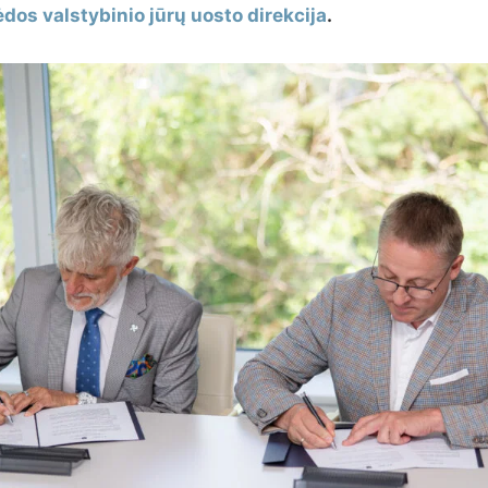
ėdos valstybinio jūrų uosto direkcija
.