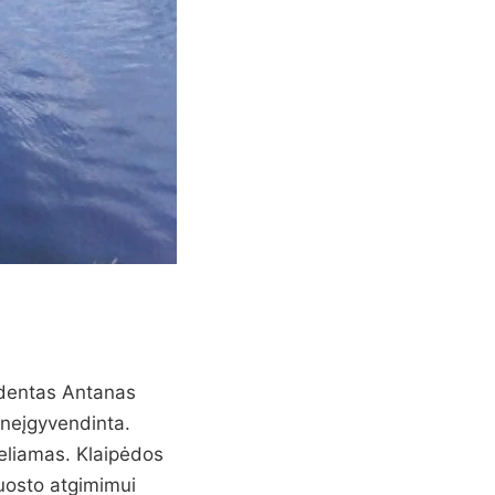
identas Antanas
 neįgyvendinta.
eliamas. Klaipėdos
uosto atgimimui