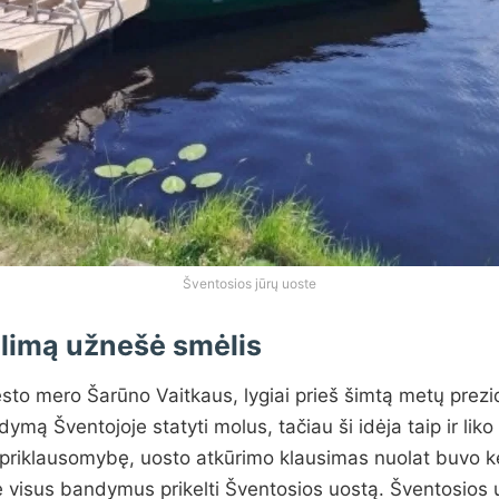
Šventosios jūrų uoste
ėlimą užnešė smėlis
to mero Šarūno Vaitkaus, lygiai prieš šimtą metų prez
ą Šventojoje statyti molus, tačiau ši idėja taip ir liko
priklausomybę, uosto atkūrimo klausimas nuolat buvo k
ė visus bandymus prikelti Šventosios uostą. Šventosios 