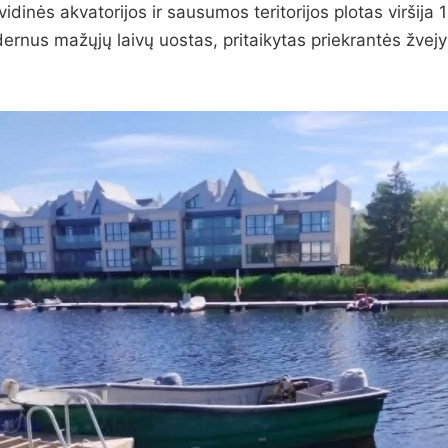
idinės akvatorijos ir sausumos teritorijos plotas viršija 1
dernus mažųjų laivų uostas, pritaikytas priekrantės žvej