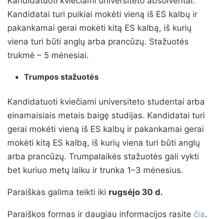
Kandidatuoti kviečiami universiteto absolventai.
Kandidatai turi puikiai mokėti vieną iš ES kalbų ir
pakankamai gerai mokėti kitą ES kalbą, iš kurių
viena turi būti anglų arba prancūzų. Stažuotės
trukmė – 5 mėnesiai.
Trumpos stažuotės
Kandidatuoti kviečiami universiteto studentai arba
einamaisiais metais baigę studijas. Kandidatai turi
gerai mokėti vieną iš ES kalbų ir pakankamai gerai
mokėti kitą ES kalbą, iš kurių viena turi būti anglų
arba prancūzų. Trumpalaikės stažuotės gali vykti
bet kuriuo metų laiku ir trunka 1–3 mėnesius.
Paraiškas galima teikti iki
rugsėjo 30 d.
Paraiškos formas ir daugiau informacijos rasite
čia
.