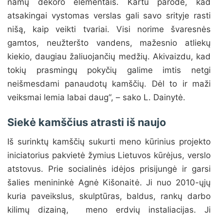
namų dekoro elementais. Kartu parodė, kad
atsakingai vystomas verslas gali savo srityje rasti
nišą, kaip veikti tvariai. Visi norime švaresnės
gamtos, neužteršto vandens, mažesnio atliekų
kiekio, daugiau žaliuojančių medžių. Akivaizdu, kad
tokių prasmingų pokyčių galime imtis netgi
neišmesdami panaudotų kamščių. Dėl to ir maži
veiksmai lemia labai daug“, – sako L. Dainytė.
Siekė kamščius atrasti iš naujo
Iš surinktų kamščių sukurti meno kūrinius projekto
iniciatorius pakvietė žymius Lietuvos kūrėjus, verslo
atstovus. Prie socialinės idėjos prisijungė ir garsi
šalies menininkė Agnė Kišonaitė. Ji nuo 2010-ųjų
kuria paveikslus, skulptūras, baldus, rankų darbo
kilimų dizainą, meno erdvių instaliacijas. Ji