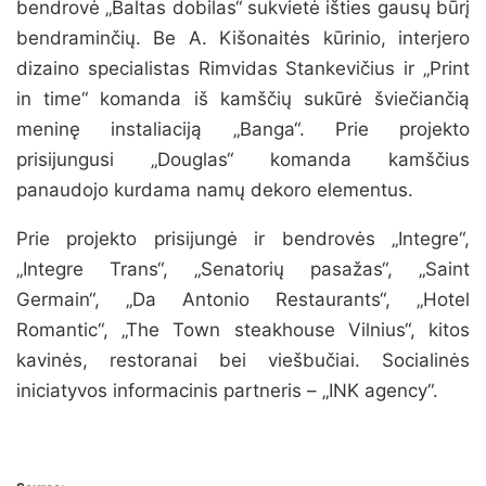
bendrovė „Baltas dobilas“ sukvietė išties gausų būrį
bendraminčių. Be A. Kišonaitės kūrinio, interjero
dizaino specialistas Rimvidas Stankevičius ir „Print
in time“ komanda iš kamščių sukūrė šviečiančią
meninę instaliaciją „Banga“. Prie projekto
prisijungusi „Douglas“ komanda kamščius
panaudojo kurdama namų dekoro elementus.
Prie projekto prisijungė ir bendrovės „Integre“,
„Integre Trans“, „Senatorių pasažas“, „Saint
Germain“, „Da Antonio Restaurants“, „Hotel
Romantic“, „The Town steakhouse Vilnius“, kitos
kavinės, restoranai bei viešbučiai. Socialinės
iniciatyvos informacinis partneris – „INK agency“.