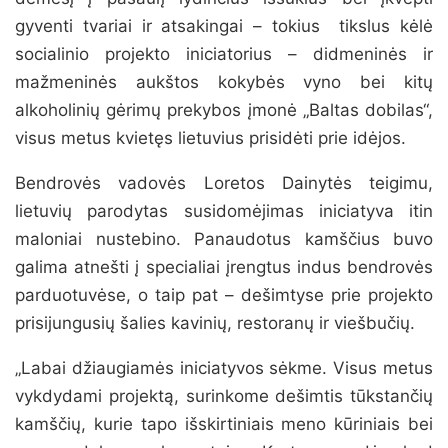
gyventi tvariai ir atsakingai – tokius tikslus kėlė
socialinio projekto iniciatorius – didmeninės ir
mažmeninės aukštos kokybės vyno bei kitų
alkoholinių gėrimų prekybos įmonė „Baltas dobilas“,
visus metus kvietęs lietuvius prisidėti prie idėjos.
Bendrovės vadovės Loretos Dainytės teigimu,
lietuvių parodytas susidomėjimas iniciatyva itin
maloniai nustebino. Panaudotus kamščius buvo
galima atnešti į specialiai įrengtus indus bendrovės
parduotuvėse, o taip pat – dešimtyse prie projekto
prisijungusių šalies kavinių, restoranų ir viešbučių.
„Labai džiaugiamės iniciatyvos sėkme. Visus metus
vykdydami projektą, surinkome dešimtis tūkstančių
kamščių, kurie tapo išskirtiniais meno kūriniais bei