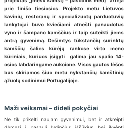
projektas „Įmesk kamštį – pasodink medį“ artėja
prie finišo tiesiosios. Projekto metu Lietuvos
kavinių, restoranų ir specializuotų parduotuvių
lankytojai buvo kviečiami atnešti panaudotus
vyno ir šampano kamščius ir taip suteikti jiems
antrą gyvenimą. Dešimtys tūkstančių surinktų
kamščių šalies kūrėjų rankose virto meno
kūriniais, kuriuos įsigyti galima jau spalio 14-
osios labdaringame aukcione. Visos gautos lėšos
bus skiriamos šiuo metu nykstančių kamštinių
ąžuolų sodinimui Portugalijoje.
Maži veiksmai – dideli pokyčiai
Ne tik prikelti naujam gyvenimui, bet ir atkreipti
dėmesį į pasaulį lydinčius iššūkius bei įkvėpti