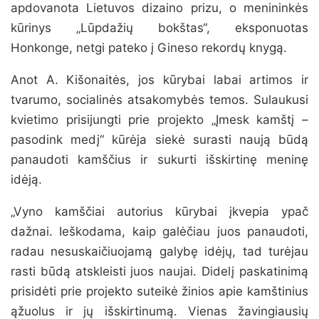
apdovanota Lietuvos dizaino prizu, o menininkės
kūrinys „Lūpdažių bokštas“, eksponuotas
Honkonge, netgi pateko į Gineso rekordų knygą.
Anot A. Kišonaitės, jos kūrybai labai artimos ir
tvarumo, socialinės atsakomybės temos. Sulaukusi
kvietimo prisijungti prie projekto „Įmesk kamštį –
pasodink medį“ kūrėja siekė surasti naują būdą
panaudoti kamščius ir sukurti išskirtinę meninę
idėją.
„Vyno kamščiai autorius kūrybai įkvepia ypač
dažnai. Ieškodama, kaip galėčiau juos panaudoti,
radau nesuskaičiuojamą galybę idėjų, tad turėjau
rasti būdą atskleisti juos naujai. Didelį paskatinimą
prisidėti prie projekto suteikė žinios apie kamštinius
ąžuolus ir jų išskirtinumą. Vienas žavingiausių