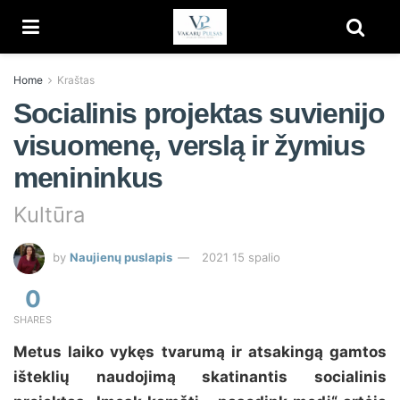
Home
Kraštas
Socialinis projektas suvienijo
visuomenę, verslą ir žymius
menininkus
Kultūra
by
Naujienų puslapis
2021 15 spalio
0
SHARES
Metus laiko vykęs tvarumą ir atsakingą gamtos
išteklių naudojimą skatinantis socialinis