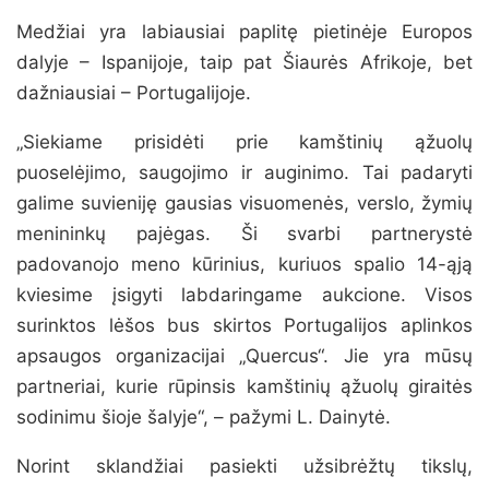
Medžiai yra labiausiai paplitę pietinėje Europos
dalyje – Ispanijoje, taip pat Šiaurės Afrikoje, bet
dažniausiai – Portugalijoje.
„Siekiame prisidėti prie kamštinių ąžuolų
puoselėjimo, saugojimo ir auginimo. Tai padaryti
galime suvieniję gausias visuomenės, verslo, žymių
menininkų pajėgas. Ši svarbi partnerystė
padovanojo meno kūrinius, kuriuos spalio 14-ąją
kviesime įsigyti labdaringame aukcione. Visos
surinktos lėšos bus skirtos Portugalijos aplinkos
apsaugos organizacijai „Quercus“. Jie yra mūsų
partneriai, kurie rūpinsis kamštinių ąžuolų giraitės
sodinimu šioje šalyje“, – pažymi L. Dainytė.
Norint sklandžiai pasiekti užsibrėžtų tikslų,