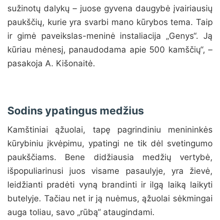
sužinotų dalykų – juose gyvena daugybė įvairiausių
paukščių, kurie yra svarbi mano kūrybos tema. Taip
ir gimė paveikslas-meninė instaliacija „Genys“. Ją
kūriau mėnesį, panaudodama apie 500 kamščių“, –
pasakoja A. Kišonaitė.
Sodins ypatingus medžius
Kamštiniai ąžuolai, tapę pagrindiniu menininkės
kūrybiniu įkvėpimu, ypatingi ne tik dėl svetingumo
paukščiams. Bene didžiausia medžių vertybė,
išpopuliarinusi juos visame pasaulyje, yra žievė,
leidžianti pradėti vyną brandinti ir ilgą laiką laikyti
butelyje. Tačiau net ir ją nuėmus, ąžuolai sėkmingai
auga toliau, savo „rūbą“ ataugindami.