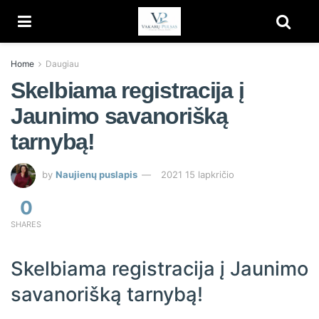
Home
Daugiau
Skelbiama registracija į
Jaunimo savanorišką
tarnybą!
by
Naujienų puslapis
2021 15 lapkričio
0
SHARES
Skelbiama registracija į Jaunimo
savanorišką tarnybą!