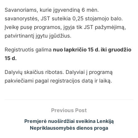
Savanoriams, kurie įgyvendiną 6 mėn.
savanorystės, JST suteikia 0,25 stojamojo balo.
Įveikę pusę programos, įgyja tik JST pažymėjimą,
patvirtinantį įgytu įgūdžius.
Registruotis galima
nuo lapkričio 15 d. iki gruodžio
15 d.
Dalyvių skaičius ribotas. Dalyviai į programą
pakviečiami pagal registracijos datą ir laiką.
Previous Post
Premjerė nuoširdžiai sveikina Lenkiją
Nepriklausomybės dienos proga