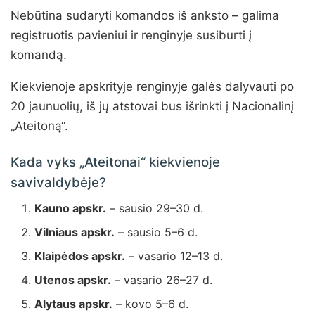
Nebūtina sudaryti komandos iš anksto – galima
registruotis pavieniui ir renginyje susiburti į
komandą.
Kiekvienoje apskrityje renginyje galės dalyvauti po
20 jaunuolių, iš jų atstovai bus išrinkti į Nacionalinį
„Ateitoną“.
Kada vyks „Ateitonai“ kiekvienoje
savivaldybėje?
Kauno apskr.
– sausio 29–30 d.
Vilniaus apskr.
– sausio 5–6 d.
Klaipėdos apskr.
– vasario 12–13 d.
Utenos apskr.
– vasario 26–27 d.
Alytaus apskr.
– kovo 5–6 d.