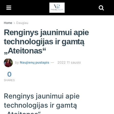
Home
Daugiau
Renginys jaunimui apie
technologijas ir gamtą
„Ateitonas“
by
Naujienų puslapis
2022 11 sausio
0
SHARES
Renginys jaunimui apie
technologijas ir gamtą