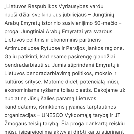
„Lietuvos Respublikos Vyriausybės vardu
nuoširdžiai sveikinu Jus jubiliejaus – Jungtinių
Arabų Emyratų istorinio susivienijimo 50-mečio –
proga. Jungtiniai Arabų Emyratai yra svarbus
Lietuvos politinis ir ekonominis partneris
Artimuosiuose Rytuose ir Persijos įlankos regione.
Galiu patikinti, kad esame pasirengę glaudžiai
bendradarbiauti su Jumis stiprindami Emyratų ir
Lietuvos bendradarbiavimą politikos, mokslo ir
kultūros srityse. Matome didelį potencialą mūsų
ekonominiams ryšiams toliau plėstis. Dėkojame už
nuolatinę Jūsų šalies paramą Lietuvos
kandidatams, išrinktiems į įvairias tarptautines
organizacijas – UNESCO Vykdomąją tarybą ir JT
Žmogaus teisių tarybą. Šia proga dar kartą reiškiu
mūsų įsipareigojimą aktyviai dirbti kartu stiprinant