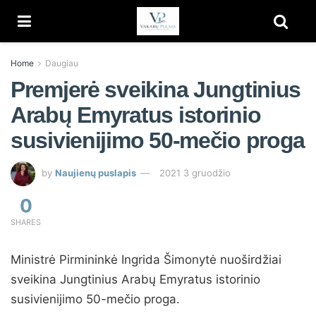
Home
Daugiau
Premjerė sveikina Jungtinius
Arabų Emyratus istorinio
susivienijimo 50-mečio proga
by
Naujienų puslapis
2021 3 gruodžio
0
SHARES
Ministrė Pirmininkė Ingrida Šimonytė nuoširdžiai
sveikina Jungtinius Arabų Emyratus istorinio
susivienijimo 50-mečio proga.