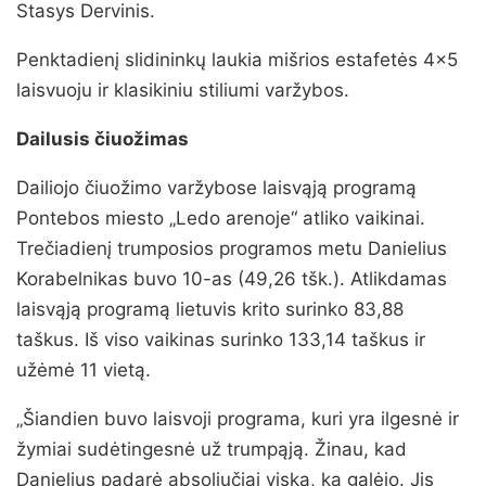
Stasys Dervinis.
Penktadienį slidininkų laukia mišrios estafetės 4×5
laisvuoju ir klasikiniu stiliumi varžybos.
Dailusis čiuožimas
Dailiojo čiuožimo varžybose laisvąją programą
Pontebos miesto „Ledo arenoje“ atliko vaikinai.
Trečiadienį trumposios programos metu Danielius
Korabelnikas buvo 10-as (49,26 tšk.). Atlikdamas
laisvąją programą lietuvis krito surinko 83,88
taškus. Iš viso vaikinas surinko 133,14 taškus ir
užėmė 11 vietą.
„Šiandien buvo laisvoji programa, kuri yra ilgesnė ir
žymiai sudėtingesnė už trumpąją. Žinau, kad
Danielius padarė absoliučiai viską, ką galėjo. Jis