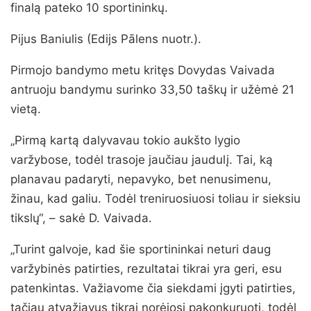
finalą pateko 10 sportininkų.
Pijus Baniulis (Edijs Pālens nuotr.).
Pirmojo bandymo metu kritęs Dovydas Vaivada
antruoju bandymu surinko 33,50 taškų ir užėmė 21
vietą.
„Pirmą kartą dalyvavau tokio aukšto lygio
varžybose, todėl trasoje jaučiau jaudulį. Tai, ką
planavau padaryti, nepavyko, bet nenusimenu,
žinau, kad galiu. Todėl treniruosiuosi toliau ir sieksiu
tikslų“, – sakė D. Vaivada.
„Turint galvoje, kad šie sportininkai neturi daug
varžybinės patirties, rezultatai tikrai yra geri, esu
patenkintas. Važiavome čia siekdami įgyti patirties,
tačiau atvažiavus tikrai norėjosi pakonkuruoti, todėl