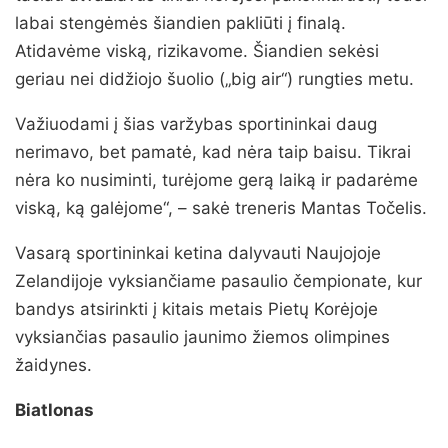
labai stengėmės šiandien pakliūti į finalą.
Atidavėme viską, rizikavome. Šiandien sekėsi
geriau nei didžiojo šuolio („big air“) rungties metu.
Važiuodami į šias varžybas sportininkai daug
nerimavo, bet pamatė, kad nėra taip baisu. Tikrai
nėra ko nusiminti, turėjome gerą laiką ir padarėme
viską, ką galėjome“, – sakė treneris Mantas Točelis.
Vasarą sportininkai ketina dalyvauti Naujojoje
Zelandijoje vyksiančiame pasaulio čempionate, kur
bandys atsirinkti į kitais metais Pietų Korėjoje
vyksiančias pasaulio jaunimo žiemos olimpines
žaidynes.
Biatlonas