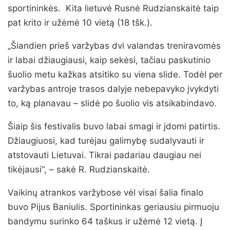
sportininkės. Kita lietuvė Rusnė Rudzianskaitė taip
pat krito ir užėmė 10 vietą (18 tšk.).
„Šiandien prieš varžybas dvi valandas treniravomės
ir labai džiaugiausi, kaip sekėsi, tačiau paskutinio
šuolio metu kažkas atsitiko su viena slide. Todėl per
varžybas antroje trasos dalyje nebepavyko įvykdyti
to, ką planavau – slidė po šuolio vis atsikabindavo.
Šiaip šis festivalis buvo labai smagi ir įdomi patirtis.
Džiaugiuosi, kad turėjau galimybę sudalyvauti ir
atstovauti Lietuvai. Tikrai padariau daugiau nei
tikėjausi“, – sakė R. Rudzianskaitė.
Vaikinų atrankos varžybose vėl visai šalia finalo
buvo Pijus Baniulis. Sportininkas geriausiu pirmuoju
bandymu surinko 64 taškus ir užėmė 12 vietą. Į