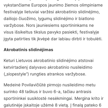
vykstančiame Europos jaunimo žiemos olimpiniame
festivalyje lietuviai varžėsi akrobatinio slidinėjimo,
dailiojo čiuožimo, lygumų slidinėjimo ir biatlono
varžybose. Nors jauniesiems sportininkams ne
visus išsikeltus tikslus pavyko pasiekti, festivalyje
įgyta patirties tik įkvėpė dar labiau dirbti ir tobulėti.
Akrobatinis slidinėjimas
Keturi Lietuvos akrobatinio slidinėjimo atstovai
ketvirtadienį dalyvavo akrobatinio nusileidimo
(„slopestyle“) rungties atrankos varžybose.
Medeinė Povilavičiūtė pirmojo nusileidimo metu
surinko 48 taškus ir buvo 6-a, tačiau antrasis
sportininkei susiklostė nesėkmingai. Mergina krito ir
galutinėje įskaitoje užėmė 8 vietą. Į finalą pateko 6