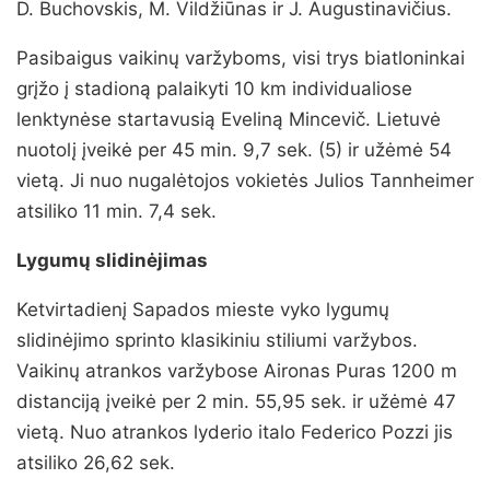
D. Buchovskis, M. Vildžiūnas ir J. Augustinavičius.
Pasibaigus vaikinų varžyboms, visi trys biatloninkai
grįžo į stadioną palaikyti 10 km individualiose
lenktynėse startavusią Eveliną Mincevič. Lietuvė
nuotolį įveikė per 45 min. 9,7 sek. (5) ir užėmė 54
vietą. Ji nuo nugalėtojos vokietės Julios Tannheimer
atsiliko 11 min. 7,4 sek.
Lygumų slidinėjimas
Ketvirtadienį Sapados mieste vyko lygumų
slidinėjimo sprinto klasikiniu stiliumi varžybos.
Vaikinų atrankos varžybose Aironas Puras 1200 m
distanciją įveikė per 2 min. 55,95 sek. ir užėmė 47
vietą. Nuo atrankos lyderio italo Federico Pozzi jis
atsiliko 26,62 sek.