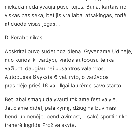
niekada nedalyvauja puse kojos. Būna, kartais ne
viskas pasiseka, bet jis yra labai atsakingas, todėl
atiduoda visas jėgas. .
D. Korabelnikas.
Apskritai buvo sudėtinga diena. Gyvename Udinėje,
nuo kurios iki varžybų vietos autobusu tenka
važiuoti daugiau nei pusantros valandos.
Autobusas išvyksta 6 val. ryto, o varžybos
prasidėjo prieš 16 val. Ilgai laukėme savo starto.
Bet labai smagu dalyvauti tokiame festivalyje.
Jaučiame didelį palaikymą, džiugina buvimas
bendruomenėje, bendravimas“, – sakė sportininko
trenerė Ingrida Proživalskytė.