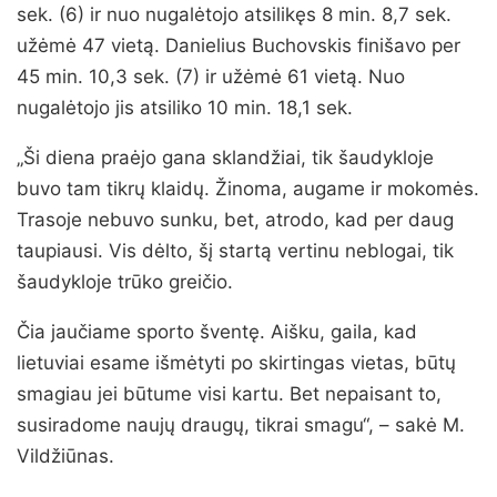
sek. (6) ir nuo nugalėtojo atsilikęs 8 min. 8,7 sek.
užėmė 47 vietą. Danielius Buchovskis finišavo per
45 min. 10,3 sek. (7) ir užėmė 61 vietą. Nuo
nugalėtojo jis atsiliko 10 min. 18,1 sek.
„Ši diena praėjo gana sklandžiai, tik šaudykloje
buvo tam tikrų klaidų. Žinoma, augame ir mokomės.
Trasoje nebuvo sunku, bet, atrodo, kad per daug
taupiausi. Vis dėlto, šį startą vertinu neblogai, tik
šaudykloje trūko greičio.
Čia jaučiame sporto šventę. Aišku, gaila, kad
lietuviai esame išmėtyti po skirtingas vietas, būtų
smagiau jei būtume visi kartu. Bet nepaisant to,
susiradome naujų draugų, tikrai smagu“, – sakė M.
Vildžiūnas.