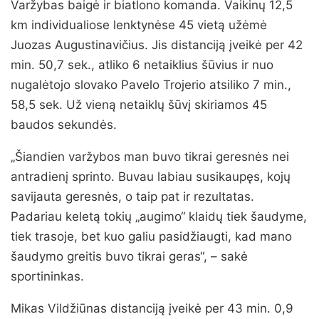
Varžybas baigė ir biatlono komanda. Vaikinų 12,5
km individualiose lenktynėse 45 vietą užėmė
Juozas Augustinavičius. Jis distanciją įveikė per 42
min. 50,7 sek., atliko 6 netaiklius šūvius ir nuo
nugalėtojo slovako Pavelo Trojerio atsiliko 7 min.,
58,5 sek. Už vieną netaiklų šūvį skiriamos 45
baudos sekundės.
„Šiandien varžybos man buvo tikrai geresnės nei
antradienį sprinto. Buvau labiau susikaupęs, kojų
savijauta geresnės, o taip pat ir rezultatas.
Padariau keletą tokių „augimo“ klaidų tiek šaudyme,
tiek trasoje, bet kuo galiu pasidžiaugti, kad mano
šaudymo greitis buvo tikrai geras“, – sakė
sportininkas.
Mikas Vildžiūnas distanciją įveikė per 43 min. 0,9