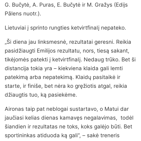
G. Bučytė, A. Puras, E. Bučytė ir M. Gražys (Edijs
Pālens nuotr.).
Lietuviai į sprinto rungties ketvirtfinalį nepateko.
„Ši diena jau linksmesnė, rezultatai geresni. Reikia
pasidžiaugti Emilijos rezultatu, nors, tiesą sakant,
tikėjomės patekti į ketvirtfinalį. Nedaug trūko. Bet ši
distancija tokia yra – kiekviena klaida gali lemti
patekimą arba nepatekimą. Klaidų pasitaikė ir
starte, ir finiše, bet nėra ko gręžiotis atgal, reikia
džiaugtis tuo, ką pasiekėme.
Aironas taip pat neblogai sustartavo, o Matui dar
jaučiasi kelias dienas kamavęs negalavimas, todėl
šiandien ir rezultatas ne toks, koks galėjo būti. Bet
sportininkas atiduoda ką gali“, – sakė treneris