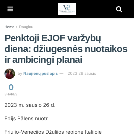
Home
Daugiau
Penktoji EJOF varžybų
diena: džiugesnės nuotaikos
ir ambicingi planai
by
Naujienų puslapis
2023 26 sausio
0
SHARES
2023 m. sausio 26 d.
Edijs Pālens nuotr.
Friulio-Venecijos Džulijos regione Italijoje