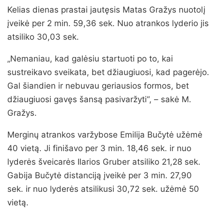
Kelias dienas prastai jautęsis Matas Gražys nuotolį
įveikė per 2 min. 59,36 sek. Nuo atrankos lyderio jis
atsiliko 30,03 sek.
„Nemaniau, kad galėsiu startuoti po to, kai
sustreikavo sveikata, bet džiaugiuosi, kad pagerėjo.
Gal šiandien ir nebuvau geriausios formos, bet
džiaugiuosi gavęs šansą pasivaržyti“, – sakė M.
Gražys.
Merginų atrankos varžybose Emilija Bučytė užėmė
40 vietą. Ji finišavo per 3 min. 18,46 sek. ir nuo
lyderės šveicarės Ilarios Gruber atsiliko 21,28 sek.
Gabija Bučytė distanciją įveikė per 3 min. 27,90
sek. ir nuo lyderės atsilikusi 30,72 sek. užėmė 50
vietą.