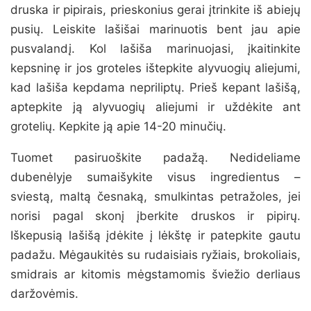
druska ir pipirais, prieskonius gerai įtrinkite iš abiejų
pusių. Leiskite lašišai marinuotis bent jau apie
pusvalandį. Kol lašiša marinuojasi, įkaitinkite
kepsninę ir jos groteles ištepkite alyvuogių aliejumi,
kad lašiša kepdama nepriliptų. Prieš kepant lašišą,
aptepkite ją alyvuogių aliejumi ir uždėkite ant
grotelių. Kepkite ją apie 14-20 minučių.
Tuomet pasiruoškite padažą. Nedideliame
dubenėlyje sumaišykite visus ingredientus –
sviestą, maltą česnaką, smulkintas petražoles, jei
norisi pagal skonį įberkite druskos ir pipirų.
Iškepusią lašišą įdėkite į lėkštę ir patepkite gautu
padažu. Mėgaukitės su rudaisiais ryžiais, brokoliais,
smidrais ar kitomis mėgstamomis šviežio derliaus
daržovėmis.