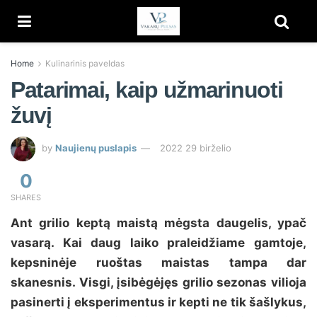
Home
Kulinarinis paveldas
Patarimai, kaip užmarinuoti
žuvį
by
Naujienų puslapis
2022 29 birželio
0
SHARES
Ant grilio keptą maistą mėgsta daugelis, ypač
vasarą. Kai daug laiko praleidžiame gamtoje,
kepsninėje ruoštas maistas tampa dar
skanesnis. Visgi, įsibėgėjęs grilio sezonas vilioja
pasinerti į eksperimentus ir kepti ne tik šašlykus,