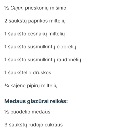
½
Cajun
prieskonių mišinio
2 šaukštų paprikos miltelių
1 šaukšto česnakų miltelių
1 šaukšto susmulkintų čiobrelių
1 šaukšto susmulkintų raudonėlių
1 šaukštelio druskos
¾ kajeno pipirų miltelių
Medaus glazūrai reikės:
½ puodelio medaus
3 šaukštų rudojo cukraus