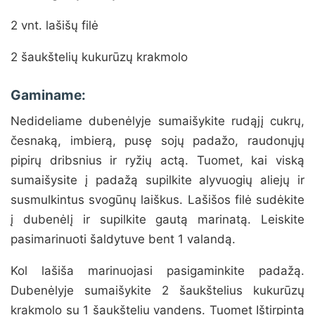
2 vnt. lašišų filė
2 šaukštelių kukurūzų krakmolo
Gaminame:
Nedideliame dubenėlyje sumaišykite rudąjį cukrų,
česnaką, imbierą, pusę sojų padažo, raudonųjų
pipirų dribsnius ir ryžių actą. Tuomet, kai viską
sumaišysite į padažą supilkite alyvuogių aliejų ir
susmulkintus svogūnų laiškus. Lašišos filė sudėkite
į dubenėlį ir supilkite gautą marinatą. Leiskite
pasimarinuoti šaldytuve bent 1 valandą.
Kol lašiša marinuojasi pasigaminkite padažą.
Dubenėlyje sumaišykite 2 šaukštelius kukurūzų
krakmolo su 1 šaukšteliu vandens. Tuomet Ištirpintą