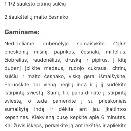
1 1/2 šaukšto citrinų sulčių
2 šaukštelių malto česnako
Gaminame:
Nedideliame dubenėlyje sumaišykite
Cajun
prieskonių mišinį, paprikos, česnakų miltelius,
čiobrelius, raudonėlius, druską ir pipirus. Į kitą
dubenį įpilkite medaus, rudojo cukraus, citrinų
sulčių ir malto česnako, viską gerai išmaišykite.
Paruoškite dar vieną negilų indą ir į jį sudėkite
ištirpintą sviestą. Šamų filė panardinkite į ištirpintą
sviestą, o tada pamerkite į su prieskoniais
sumaišytą indą ir dėkite ant jau įkaitintos
kepsninės. Kiekvieną pusę kepkite apie 6 minutes.
Kai žuvis iškeps, perkelkite ją ant lėkštės ir apliekite