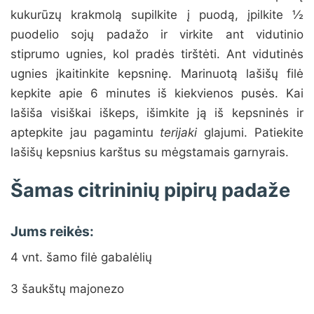
kukurūzų krakmolą supilkite į puodą, įpilkite ½
puodelio sojų padažo ir virkite ant vidutinio
stiprumo ugnies, kol pradės tirštėti. Ant vidutinės
ugnies įkaitinkite kepsninę. Marinuotą lašišų filė
kepkite apie 6 minutes iš kiekvienos pusės. Kai
lašiša visiškai iškeps, išimkite ją iš kepsninės ir
aptepkite jau pagamintu
terijaki
glajumi. Patiekite
lašišų kepsnius karštus su mėgstamais garnyrais.
Šamas citrininių pipirų padaže
Jums reikės:
4 vnt. šamo filė gabalėlių
3 šaukštų majonezo