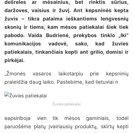
dešreles ar mėsainius, bet rinktis sūrius,
daržoves, vaisius ir žuvį. Ant kepsninės kepta
žuvis – tikra palaima ieškantiems lengvesnių
skonių ir tiems, kam mėsos patiekalai šiek tiek
pabodo. Vaida Budrienė, prekybos tinklo „Iki“
komunikacijos vadovė, sako, kad žuvies
patiekalais, tinkančiais kepti ant grilio, domisi ir
pirkėjai.
„Žmonės vasaros laikotarpiu prie kepsninių
praleidžia daug laiko. Pastebime, kad lietuviai n
Žuvies patiekalai
eapsiriboja vien tik mėsos gaminiais, todėl
paruošėme platų įvairiausių produktų, skirtų kepti