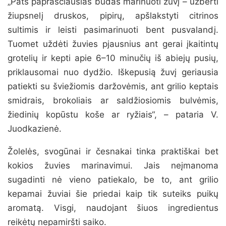
„Pats paprasčiausias būdas marinuoti žuvį – užberti
žiupsnelį druskos, pipirų, apšlakstyti citrinos
sultimis ir leisti pasimarinuoti bent pusvalandį.
Tuomet uždėti žuvies pjausnius ant gerai įkaitintų
grotelių ir kepti apie 6–10 minučių iš abiejų pusių,
priklausomai nuo dydžio. Iškepusią žuvį geriausia
patiekti su šviežiomis daržovėmis, ant grilio keptais
smidrais, brokoliais ar saldžiosiomis bulvėmis,
žiedinių kopūstu koše ar ryžiais“, – pataria V.
Juodkazienė.
Žolelės, svogūnai ir česnakai tinka praktiškai bet
kokios žuvies marinavimui. Jais neįmanoma
sugadinti nė vieno patiekalo, be to, ant grilio
kepamai žuviai šie priedai kaip tik suteiks puikų
aromatą. Visgi, naudojant šiuos ingredientus
reikėtų nepamiršti saiko.