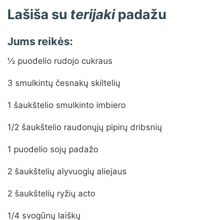
Lašiša su
terijaki
padažu
Jums reikės:
½ puodelio rudojo cukraus
3 smulkintų česnakų skiltelių
1 šaukštelio smulkinto imbiero
1/2 šaukštelio raudonųjų pipirų dribsnių
1 puodelio sojų padažo
2 šaukštelių alyvuogių aliejaus
2 šaukštelių ryžių acto
1/4 svogūnų laiškų