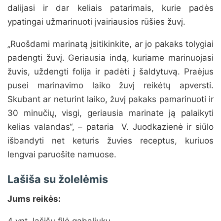
dalijasi ir dar keliais patarimais, kurie padės
ypatingai užmarinuoti įvairiausios rūšies žuvį.
„Ruošdami marinatą įsitikinkite, ar jo pakaks tolygiai
padengti žuvį. Geriausia indą, kuriame marinuojasi
žuvis, uždengti folija ir padėti į šaldytuvą. Praėjus
pusei marinavimo laiko žuvį reikėtų apversti.
Skubant ar neturint laiko, žuvį pakaks pamarinuoti ir
30 minučių, visgi, geriausia marinate ją palaikyti
kelias valandas“, – pataria V. Juodkazienė ir siūlo
išbandyti net keturis žuvies receptus, kuriuos
lengvai paruošite namuose.
Lašiša su žolelėmis
Jums reikės: