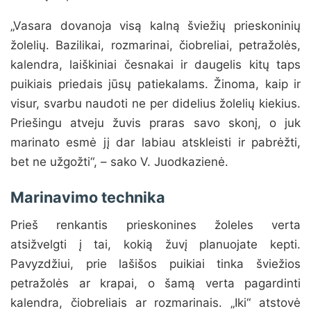
„Vasara dovanoja visą kalną šviežių prieskoninių
žolelių. Bazilikai, rozmarinai, čiobreliai, petražolės,
kalendra, laiškiniai česnakai ir daugelis kitų taps
puikiais priedais jūsų patiekalams. Žinoma, kaip ir
visur, svarbu naudoti ne per didelius žolelių kiekius.
Priešingu atveju žuvis praras savo skonį, o juk
marinato esmė jį dar labiau atskleisti ir pabrėžti,
bet ne užgožti“, – sako V. Juodkazienė.
Marinavimo technika
Prieš renkantis prieskonines žoleles verta
atsižvelgti į tai, kokią žuvį planuojate kepti.
Pavyzdžiui, prie lašišos puikiai tinka šviežios
petražolės ar krapai, o šamą verta pagardinti
kalendra, čiobreliais ar rozmarinais. „Iki“ atstovė