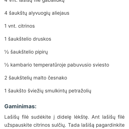
4 vnt. lašišų filė gabaliukų
4 šaukštų alyvuogių aliejaus
1 vnt. citrinos
1 šaukštelio druskos
½ šaukštelio pipirų
½ kambario temperatūroje pabuvusio sviesto
2 šaukštelių malto česnako
1 šaukšto šviežių smulkintų petražolių
Gaminimas:
Lašišų filė sudėkite į didelę lėkštę. Ant lašišų filė
užspauskite citrinos sulčių. Tada lašišą pagardinkite