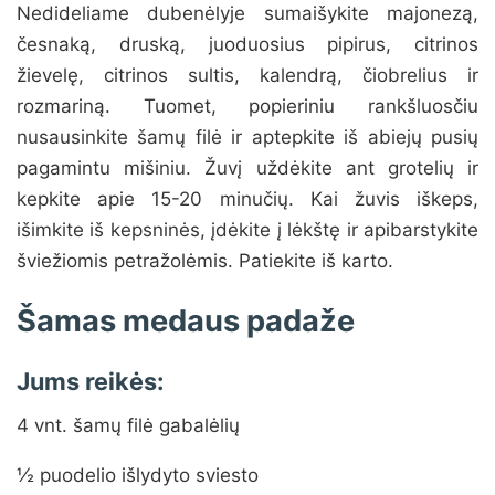
Nedideliame dubenėlyje sumaišykite majonezą,
česnaką, druską, juoduosius pipirus, citrinos
žievelę, citrinos sultis, kalendrą, čiobrelius ir
rozmariną. Tuomet, popieriniu rankšluosčiu
nusausinkite šamų filė ir aptepkite iš abiejų pusių
pagamintu mišiniu. Žuvį uždėkite ant grotelių ir
kepkite apie 15-20 minučių. Kai žuvis iškeps,
išimkite iš kepsninės, įdėkite į lėkštę ir apibarstykite
šviežiomis petražolėmis. Patiekite iš karto.
Šamas medaus padaže
Jums reikės:
4 vnt. šamų filė gabalėlių
½ puodelio išlydyto sviesto