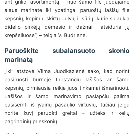
ant grilio, asortimentą – nuo šamo filė juodajame
alaus marinate iki ypatingai paruoštų lašišų filė
kepsnių, kepimui skirtų bulvių ir sūrių, kurie sulaukia
didelio pirkėjų dėmesio ir dažnai atsiduria jų
krepšeliuose“, – teigia V. Budrienė.
Paruoškite subalansuoto skonio
marinatą
„Iki“ atstovė Vilma Juodkazienė sako, kad norint
pasiruošti burnoje tirpstančių lašišos ar šamo
kepsnių, pirmiausia reikia juos tinkamai išmarinuoti.
Lašišos ir šamo marinavimo paslapčių galima
pasisemti iš įvairių pasaulio virtuvių, tačiau jeigu
norite žuvį paruošti greitai – užteks ir kelių
pagrindinių prieskonių.