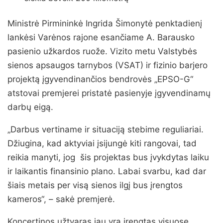
Ministrė Pirmininkė Ingrida Šimonytė penktadienį
lankėsi Varėnos rajone esančiame A. Barausko
pasienio užkardos ruože. Vizito metu Valstybės
sienos apsaugos tarnybos (VSAT) ir fizinio barjero
projektą įgyvendinančios bendrovės „EPSO-G“
atstovai premjerei pristatė pasienyje įgyvendinamų
darbų eigą.
„Darbus vertiname ir situaciją stebime reguliariai.
Džiugina, kad aktyviai įsijungė kiti rangovai, tad
reikia manyti, jog šis projektas bus įvykdytas laiku
ir laikantis finansinio plano. Labai svarbu, kad dar
šiais metais per visą sienos ilgį bus įrengtos
kameros“, – sakė premjerė.
Koncertinos užtvaras jau yra įrengtas visuose