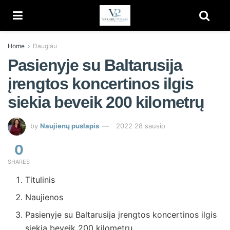
Home
Daugiau
Pasienyje su Baltarusija
įrengtos koncertinos ilgis
siekia beveik 200 kilometrų
by
Naujienų puslapis
2022 28 sausio
0
SHARES
Titulinis
Naujienos
Pasienyje su Baltarusija įrengtos koncertinos ilgis
siekia beveik 200 kilometrų