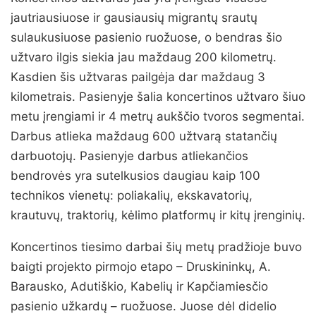
jautriausiuose ir gausiausių migrantų srautų
sulaukusiuose pasienio ruožuose, o bendras šio
užtvaro ilgis siekia jau maždaug 200 kilometrų.
Kasdien šis užtvaras pailgėja dar maždaug 3
kilometrais. Pasienyje šalia koncertinos užtvaro šiuo
metu įrengiami ir 4 metrų aukščio tvoros segmentai.
Darbus atlieka maždaug 600 užtvarą statančių
darbuotojų. Pasienyje darbus atliekančios
bendrovės yra sutelkusios daugiau kaip 100
technikos vienetų: poliakalių, ekskavatorių,
krautuvų, traktorių, kėlimo platformų ir kitų įrenginių.
Koncertinos tiesimo darbai šių metų pradžioje buvo
baigti projekto pirmojo etapo – Druskininkų, A.
Barausko, Adutiškio, Kabelių ir Kapčiamiesčio
pasienio užkardų – ruožuose. Juose dėl didelio