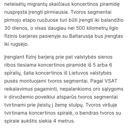
neteisėtų migrantų skaičiaus koncertinos piramidę
nuspręsta įrengti pirmiausia. Tvoros segmentai
pirmojo etapo ruožuose turi būti įrengti iki balandžio
30 dienos, o visas daugiau nei 500 kilometrų ilgio
fizinis barjeras pasienyje su Baltarusija bus įrengtas
iki rugsėjo.
Įrengiant fizinį barjerą prie pat valstybės sienos
ribos tiesiama koncertinos piramidė iš 5 arba 6
spiralių, šalia koncertinos iš Lietuvos valstybės
pusės montuojami tvoros segmentai. Pagal VSAT
reikalavimus pagaminti, nepalankioms oro sąlygoms
ir dirvožemio poveikiui atsparūs tvoros segmentai
tvirtinami prie įleistų į žemę stulpų. Tvoros viršuje
tvirtinama koncertinos spiralė, o bendras tvoros su
spirale aukštis siekia 4 metrus.