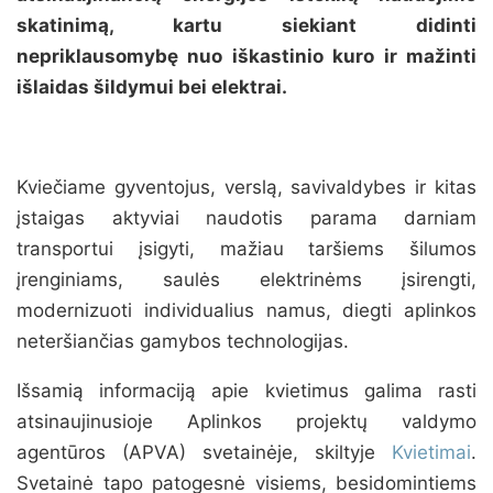
skatinimą, kartu siekiant didinti
nepriklausomybę nuo iškastinio kuro ir mažinti
išlaidas šildymui bei elektrai.
Kviečiame gyventojus, verslą, savivaldybes ir kitas
įstaigas aktyviai naudotis parama darniam
transportui įsigyti, mažiau taršiems šilumos
įrenginiams, saulės elektrinėms įsirengti,
modernizuoti individualius namus, diegti aplinkos
neteršiančias gamybos technologijas.
Išsamią informaciją apie kvietimus galima rasti
atsinaujinusioje Aplinkos projektų valdymo
agentūros (APVA) svetainėje, skiltyje
Kvietimai
.
Svetainė tapo patogesnė visiems, besidomintiems