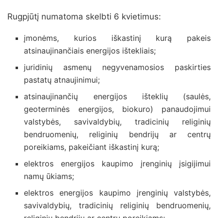
Rugpjūtį numatoma skelbti 6 kvietimus:
įmonėms, kurios iškastinį kurą pakeis
atsinaujinančiais energijos ištekliais;
juridinių asmenų negyvenamosios paskirties
pastatų atnaujinimui;
atsinaujinančių energijos išteklių (saulės,
geoterminės energijos, biokuro) panaudojimui
valstybės, savivaldybių, tradicinių religinių
bendruomenių, religinių bendrijų ar centrų
poreikiams, pakeičiant iškastinį kurą;
elektros energijos kaupimo įrenginių įsigijimui
namų ūkiams;
elektros energijos kaupimo įrenginių valstybės,
savivaldybių, tradicinių religinių bendruomenių,