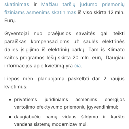
skatinimas
ir
Mažiau taršių judumo priemonių
fiziniams asmenims skatinimas
iš viso skirta 12 mln.
Eurų.
Gyventojai nuo praėjusios savaitės gali teikti
paraiškas kompensacijoms už saulės elektrinės
dalies įsigijimo iš elektrinių parkų. Tam iš Klimato
kaitos programos lėšų skirta 20 mln. eurų. Daugiau
informacijos apie kvietimą yra
čia
.
Liepos mėn. planuojama paskelbti dar 2 naujus
kvietimus:
privatiems juridiniams asmenims energijos
vartojimo efektyvumo priemonių įgyvendinimui;
daugiabučių namų vidaus šildymo ir karšto
vandens sistemų modernizavimui.