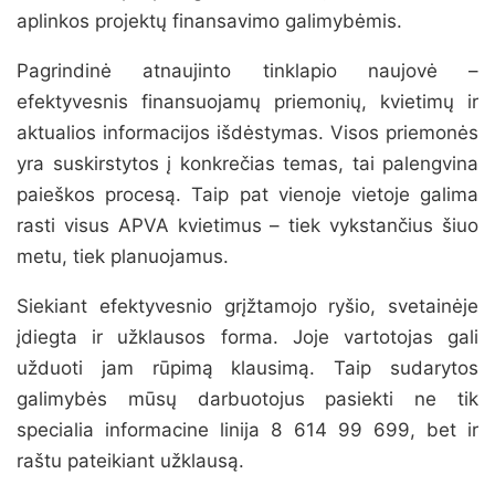
aplinkos projektų finansavimo galimybėmis.
Pagrindinė atnaujinto tinklapio naujovė –
efektyvesnis finansuojamų priemonių, kvietimų ir
aktualios informacijos išdėstymas. Visos priemonės
yra suskirstytos į konkrečias temas, tai palengvina
paieškos procesą. Taip pat vienoje vietoje galima
rasti visus APVA kvietimus – tiek vykstančius šiuo
metu, tiek planuojamus.
Siekiant efektyvesnio grįžtamojo ryšio, svetainėje
įdiegta ir užklausos forma. Joje vartotojas gali
užduoti jam rūpimą klausimą. Taip sudarytos
galimybės mūsų darbuotojus pasiekti ne tik
specialia informacine linija 8 614 99 699, bet ir
raštu pateikiant užklausą.