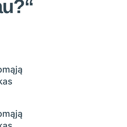
au?“
lomąją
kas
lomąją
kas