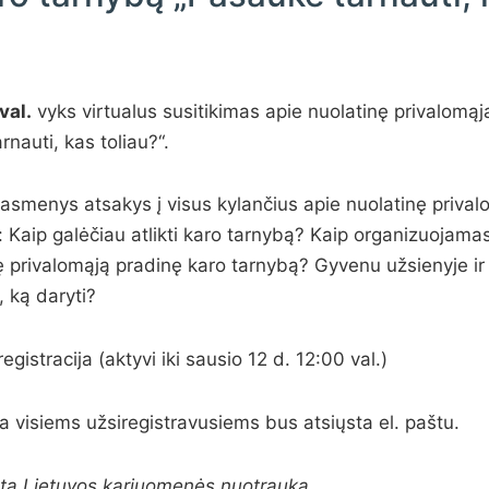
val.
vyks virtualus susitikimas apie nuolatinę privalomąj
nauti, kas toliau?“.
 asmenys atsakys į visus kylančius apie nuolatinę priva
: Kaip galėčiau atlikti karo tarnybą? Kaip organizuojama
ę privalomąją pradinę karo tarnybą? Gyvenu užsienyje ir
 ką daryti?
gistracija (aktyvi iki sausio 12 d. 12:00 val.)
a visiems užsiregistravusiems bus atsiųsta el. paštu.
dota Lietuvos kariuomenės nuotrauka.