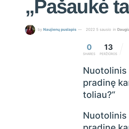
„Pašaukė tar
by
Naujienų puslapis
2022 5 sausio
in
Daugi
0
13
SHARES
PERŽIŪROS
Nuotolinis
pradinę ka
toliau?“
Nuotolinis
pradinę ka