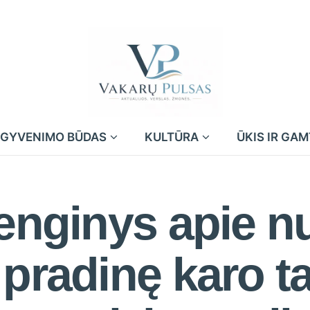
GYVENIMO BŪDAS
KULTŪRA
ŪKIS IR GA
renginys apie n
 pradinę karo t