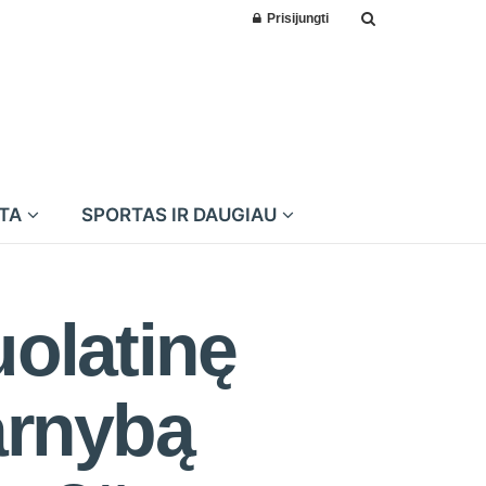
Prisijungti
MTA
SPORTAS IR DAUGIAU
uolatinę
arnybą