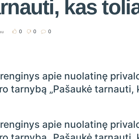
nauti, kas toli
0
0
0
au
 renginys apie nuolatinę priva
ro tarnybą „Pašaukė tarnauti, 
 renginys apie nuolatinę priva
ro tarnybą „Pašaukė tarnauti, 