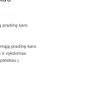
ą pradinę karo
lomąją pradinę karo
s ir vykdomas
 patekau į