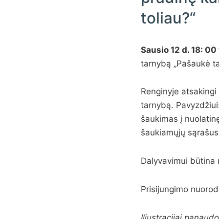
toliau?“
Sausio 12 d. 18: 00 
tarnybą „Pašaukė tar
Renginyje atsakingi
tarnybą. Pavyzdžiui
šaukimas į nuolatin
šaukiamųjų sąrašus,
Dalyvavimui būtina re
Prisijungimo nuorod
Iliustracijai panau