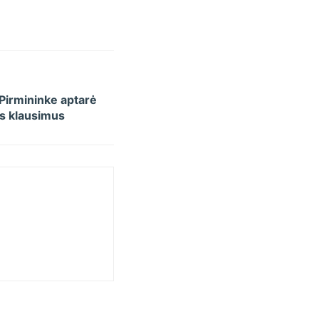
Pirmininke aptarė
us klausimus