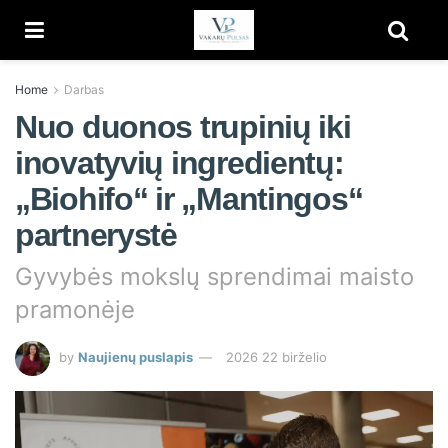
Home
Darbas
Nuo duonos trupinių iki
inovatyvių ingredientų:
„Biohifo“ ir „Mantingos“
partnerystė
Gyvybės mokslų sprendimai maisto
pramonėje
by
Naujienų puslapis
2026 22 birželio