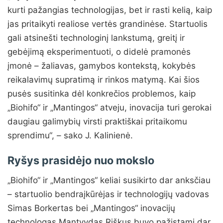
kurti pažangias technologijas, bet ir rasti kelią, kaip
jas pritaikyti realiose vertės grandinėse. Startuolis
gali atsinešti technologinį lankstumą, greitį ir
gebėjimą eksperimentuoti, o didelė pramonės
įmonė – žaliavas, gamybos kontekstą, kokybės
reikalavimų supratimą ir rinkos matymą. Kai šios
pusės susitinka dėl konkrečios problemos, kaip
„Biohifo“ ir „Mantingos“ atveju, inovacija turi gerokai
daugiau galimybių virsti praktiškai pritaikomu
sprendimu“, – sako J. Kalinienė.
Ryšys prasidėjo nuo mokslo
„Biohifo“ ir „Mantingos“ keliai susikirto dar anksčiau
– startuolio bendraįkūrėjas ir technologijų vadovas
Simas Borkertas bei „Mantingos“ inovacijų
technologas Mantvydas Riškus buvo pažįstami dar