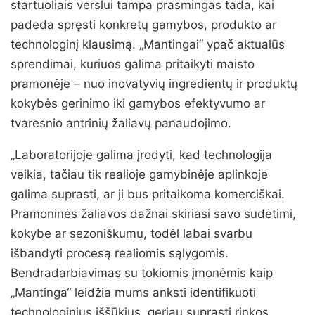
startuoliais verslui tampa prasmingas tada, kai
padeda spręsti konkretų gamybos, produkto ar
technologinį klausimą. „Mantingai“ ypač aktualūs
sprendimai, kuriuos galima pritaikyti maisto
pramonėje – nuo inovatyvių ingredientų ir produktų
kokybės gerinimo iki gamybos efektyvumo ar
tvaresnio antrinių žaliavų panaudojimo.
„Laboratorijoje galima įrodyti, kad technologija
veikia, tačiau tik realioje gamybinėje aplinkoje
galima suprasti, ar ji bus pritaikoma komerciškai.
Pramoninės žaliavos dažnai skiriasi savo sudėtimi,
kokybe ar sezoniškumu, todėl labai svarbu
išbandyti procesą realiomis sąlygomis.
Bendradarbiavimas su tokiomis įmonėmis kaip
„Mantinga“ leidžia mums anksti identifikuoti
technologinius iššūkius, geriau suprasti rinkos