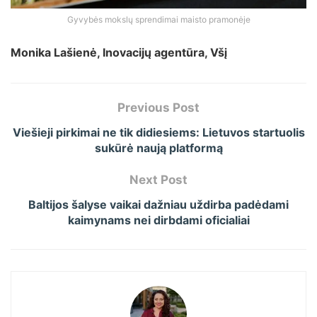
Gyvybės mokslų sprendimai maisto pramonėje
Monika Lašienė, Inovacijų agentūra, Všį
Previous Post
Viešieji pirkimai ne tik didiesiems: Lietuvos startuolis
sukūrė naują platformą
Next Post
Baltijos šalyse vaikai dažniau uždirba padėdami
kaimynams nei dirbdami oficialiai