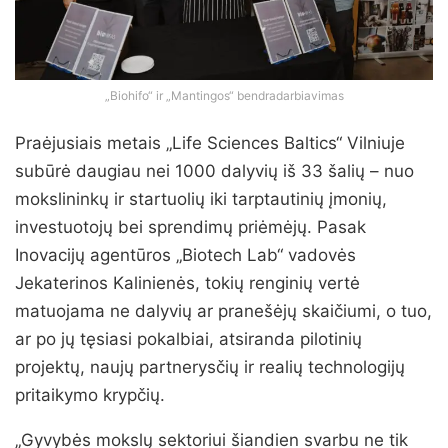
„Biohifo“ ir „Mantingos“ bendradarbiavimas
Praėjusiais metais „Life Sciences Baltics“ Vilniuje
subūrė daugiau nei 1000 dalyvių iš 33 šalių – nuo
mokslininkų ir startuolių iki tarptautinių įmonių,
investuotojų bei sprendimų priėmėjų. Pasak
Inovacijų agentūros „Biotech Lab“ vadovės
Jekaterinos Kalinienės, tokių renginių vertė
matuojama ne dalyvių ar pranešėjų skaičiumi, o tuo,
ar po jų tęsiasi pokalbiai, atsiranda pilotinių
projektų, naujų partnerysčių ir realių technologijų
pritaikymo krypčių.
„Gyvybės mokslų sektoriui šiandien svarbu ne tik