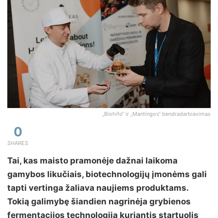
„Biohifo“ ir „Mantingos“ bendradarbiavimas
0
SHARES
Tai, kas maisto pramonėje dažnai laikoma
gamybos likučiais, biotechnologijų įmonėms gali
tapti vertinga žaliava naujiems produktams.
Tokią galimybę šiandien nagrinėja grybienos
fermentacijos technologiją kuriantis startuolis