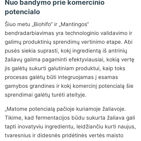
Nuo bandymo prie komercinio
potencialo
Šiuo metu „Biohifo“ ir „Mantingos“
bendradarbiavimas yra technologinio validavimo ir
galimų produktinių sprendimų vertinimo etape. Abi
pusės siekia suprasti, kokį ingredientą iš antrinių
žaliavų galima pagaminti efektyviausiai, kokią vertę
jis galėtų sukurti galutiniam produktui, kaip toks
procesas galėtų būti integruojamas į esamas
gamybos grandines ir kokį komercinį potencialą šie
sprendimai galėtų turėti ateityje.
„Matome potencialą pačioje kuriamoje žaliavoje.
Tikime, kad fermentacijos būdu sukurta žaliava gali
tapti inovatyviu ingredientu, leidžiančiu kurti naujus,
tvaresnius ir didesnės pridėtinės vertės maisto