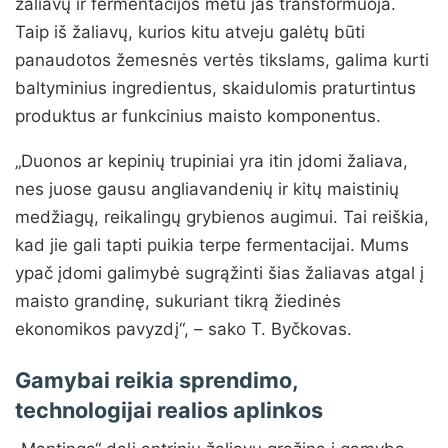
žaliavų ir fermentacijos metu jas transformuoja.
Taip iš žaliavų, kurios kitu atveju galėtų būti
panaudotos žemesnės vertės tikslams, galima kurti
baltyminius ingredientus, skaidulomis praturtintus
produktus ar funkcinius maisto komponentus.
„Duonos ar kepinių trupiniai yra itin įdomi žaliava,
nes juose gausu angliavandenių ir kitų maistinių
medžiagų, reikalingų grybienos augimui. Tai reiškia,
kad jie gali tapti puikia terpe fermentacijai. Mums
ypač įdomi galimybė sugrąžinti šias žaliavas atgal į
maisto grandinę, sukuriant tikrą žiedinės
ekonomikos pavyzdį“, – sako T. Byčkovas.
Gamybai reikia sprendimo,
technologijai realios aplinkos