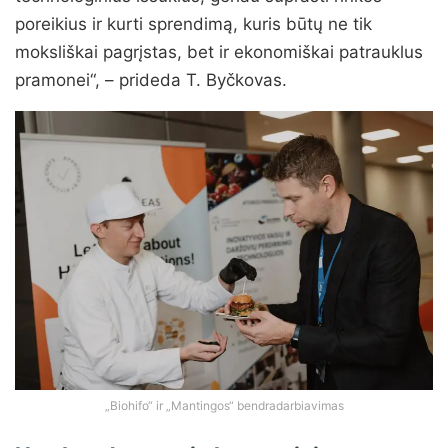
poreikius ir kurti sprendimą, kuris būtų ne tik
moksliškai pagrįstas, bet ir ekonomiškai patrauklus
pramonei“, – prideda T. Byčkovas.
„Biohifo“ ir „Mantingos“ bendradarbiavimas