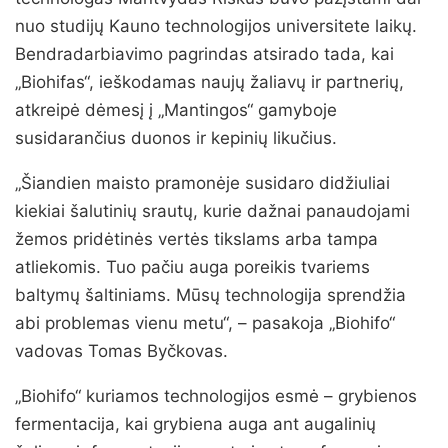
nuo studijų Kauno technologijos universitete laikų.
Bendradarbiavimo pagrindas atsirado tada, kai
„Biohifas“, ieškodamas naujų žaliavų ir partnerių,
atkreipė dėmesį į „Mantingos“ gamyboje
susidarančius duonos ir kepinių likučius.
„Šiandien maisto pramonėje susidaro didžiuliai
kiekiai šalutinių srautų, kurie dažnai panaudojami
žemos pridėtinės vertės tikslams arba tampa
atliekomis. Tuo pačiu auga poreikis tvariems
baltymų šaltiniams. Mūsų technologija sprendžia
abi problemas vienu metu“, – pasakoja „Biohifo“
vadovas Tomas Byčkovas.
„Biohifo“ kuriamos technologijos esmė – grybienos
fermentacija, kai grybiena auga ant augalinių