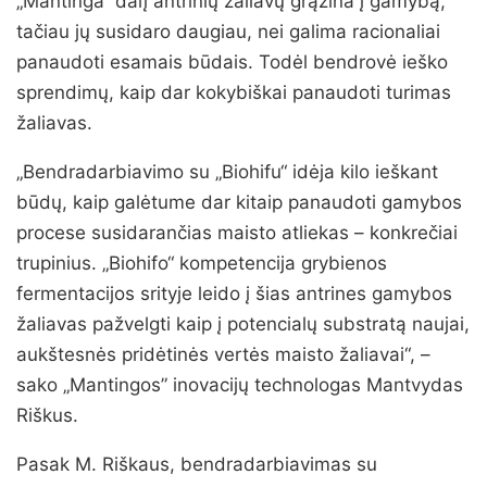
„Mantinga“ dalį antrinių žaliavų grąžina į gamybą,
tačiau jų susidaro daugiau, nei galima racionaliai
panaudoti esamais būdais. Todėl bendrovė ieško
sprendimų, kaip dar kokybiškai panaudoti turimas
žaliavas.
„Bendradarbiavimo su „Biohifu“ idėja kilo ieškant
būdų, kaip galėtume dar kitaip panaudoti gamybos
procese susidarančias maisto atliekas – konkrečiai
trupinius. „Biohifo“ kompetencija grybienos
fermentacijos srityje leido į šias antrines gamybos
žaliavas pažvelgti kaip į potencialų substratą naujai,
aukštesnės pridėtinės vertės maisto žaliavai“, –
sako „Mantingos” inovacijų technologas Mantvydas
Riškus.
Pasak M. Riškaus, bendradarbiavimas su