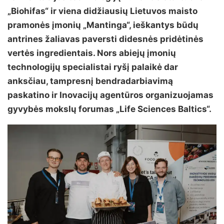
„Biohifas“ ir viena didžiausių Lietuvos maisto
pramonės įmonių „Mantinga“, ieškantys būdų
antrines žaliavas paversti didesnės pridėtinės
vertės ingredientais. Nors abiejų įmonių
technologijų specialistai ryšį palaikė dar
anksčiau, tampresnį bendradarbiavimą
paskatino ir Inovacijų agentūros organizuojamas
gyvybės mokslų forumas „Life Sciences Baltics“.