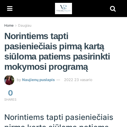
Home
Daugiau
Norintiems tapti
pasieniečiais pirmą kartą
siūloma patiems pasirinkti
mokymosi programą
by
Naujienų puslapis
2022 23 vasario
0
SHARES
Norintiems tapti pasieniečiais