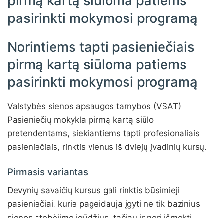
pirmą kartą siūloma patiems
pasirinkti mokymosi programą
Norintiems tapti pasieniečiais
pirmą kartą siūloma patiems
pasirinkti mokymosi programą
Valstybės sienos apsaugos tarnybos (VSAT)
Pasieniečių mokykla pirmą kartą siūlo
pretendentams, siekiantiems tapti profesionaliais
pasieniečiais, rinktis vienus iš dviejų įvadinių kursų.
Pirmasis variantas
Devynių savaičių kursus gali rinktis būsimieji
pasieniečiai, kurie pageidauja įgyti ne tik bazinius
sienos stebėjimo įgūdžius, tačiau ir nori išmokti