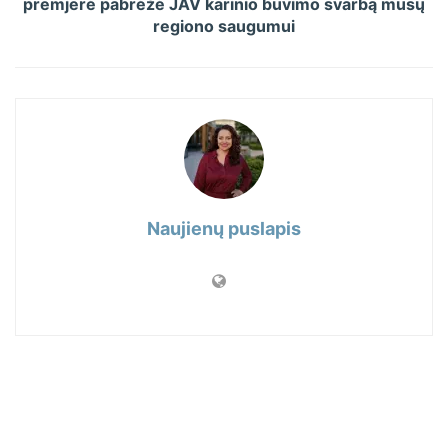
premjerė pabrėžė JAV karinio buvimo svarbą mūsų
regiono saugumui
Naujienų puslapis