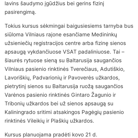
lavins šaudymo įgūdžius bei gerins fizinį
pasirengimą.
Tokius kursus sėkmingai baigusiesiems tarnyba bus
siūloma Vilniaus rajone esančiame Medininkų
užsieniečių registracijos centre arba fizinę sienos
apsaugą vykdančiuose VSAT padaliniuose. Tai –
šiaurės rytuose sieną su Baltarusija saugančios
Vilniaus pasienio rinktinės Tverečiaus, Adutiškio,
Lavoriškių, Padvarionių ir Pavoverės užkardos,
pietrytinį sienos su Baltarusija ruožą saugančios
Varėnos pasienio rinktinės Gintaro Žagunio ir
Tribonių užkardos bei už sienos apsaugą su
Kaliningrado sritimi atsakingos Pagėgių pasienio
rinktinės Vileikių ir Plaškių užkardos.
Kursus planuojama pradėti kovo 21 d.