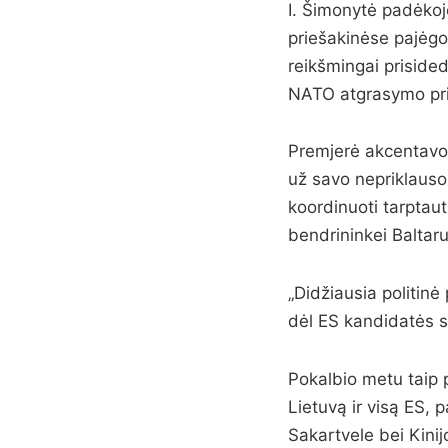
I. Šimonytė padėkoj
priešakinėse pajėgos
reikšmingai priside
NATO atgrasymo pri
Premjerė akcentavo,
už savo nepriklauso
koordinuoti tarptau
bendrininkei Baltaru
„Didžiausia politin
dėl ES kandidatės s
Pokalbio metu taip 
Lietuvą ir visą ES, 
Sakartvele bei Kinij