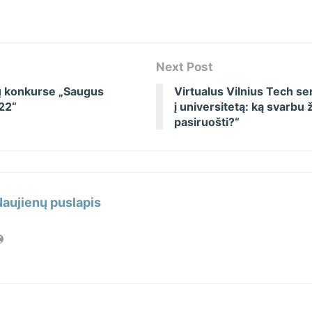
Next Post
ų konkurse „Saugus
Virtualus Vilnius Tech s
22“
į universitetą: ką svarbu ž
pasiruošti?“
Naujienų puslapis