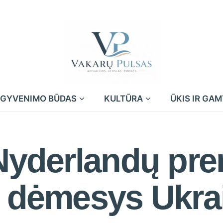
GYVENIMO BŪDAS
KULTŪRA
ŪKIS IR GA
 Nyderlandų pr
– dėmesys Ukra