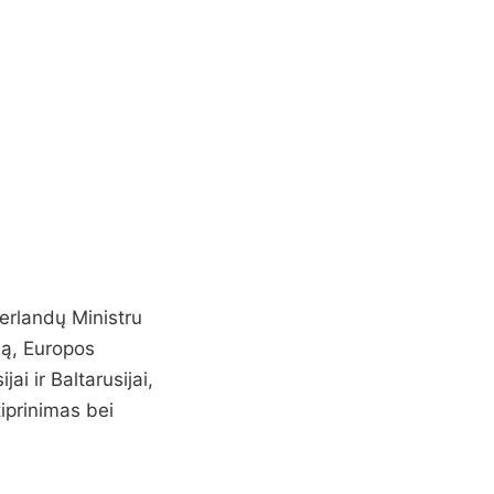
derlandų Ministru
ną, Europos
i ir Baltarusijai,
iprinimas bei