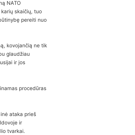
vimą NATO
karių skaičių, tuo
ūtinybę pereiti nuo
ą, kovojančią ne tik
rbu glaudžiau
ijai ir jos
rtinamas procedūras
inė ataka prieš
ldovoje ir
io tvarkai.