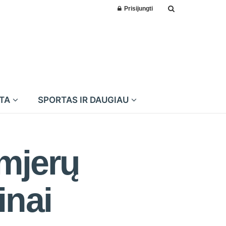
Prisijungti
MTA
SPORTAS IR DAUGIAU
emjerų
inai