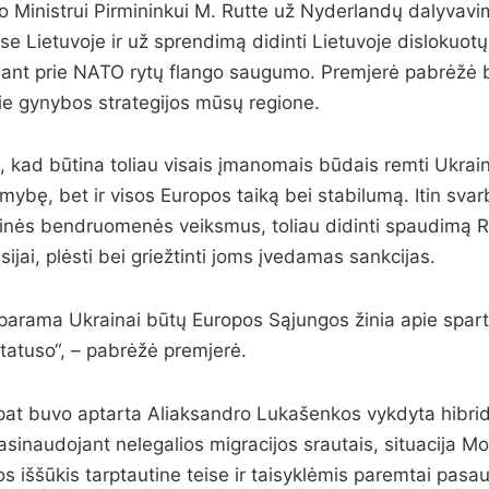
o Ministrui Pirmininkui M. Rutte už Nyderlandų dalyva
e Lietuvoje ir už sprendimą didinti Lietuvoje dislokuotų 
dant prie NATO rytų flango saugumo. Premjerė pabrėžė b
e gynybos strategijos mūsų regione.
 kad būtina toliau visais įmanomais būdais remti Ukrain
mybę, bet ir visos Europos taiką bei stabilumą. Itin sva
tinės bendruomenės veiksmus, toliau didinti spaudimą Rus
sijai, plėsti bei griežtinti joms įvedamas sankcijas.
ė parama Ukrainai būtų Europos Sąjungos žinia apie spa
tatuso“, – pabrėžė premjerė.
pat buvo aptarta Aliaksandro Lukašenkos vykdyta hibrid
pasinaudojant nelegalios migracijos srautais, situacija Mo
os iššūkis tarptautine teise ir taisyklėmis paremtai pasaul