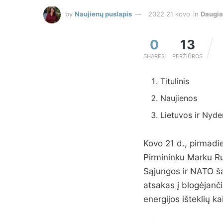
by
Naujienų puslapis
2022 21 kovo
in
Daugi
0
13
SHARES
PERŽIŪROS
Titulinis
Naujienos
Lietuvos ir Nyde
Kovo 21 d., pirmadi
Pirmininku Marku Ru
Sąjungos ir NATO šal
atsakas į blogėjanči
energijos išteklių ka