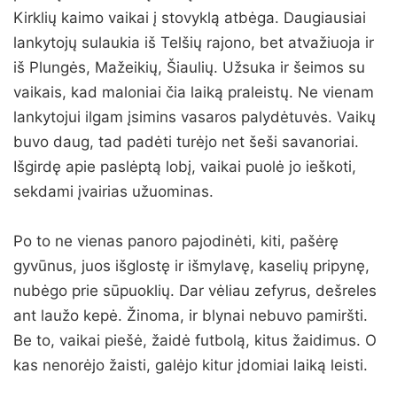
Kirklių kaimo vaikai į stovyklą atbėga. Daugiausiai
lankytojų sulaukia iš Telšių rajono, bet atvažiuoja ir
iš Plungės, Mažeikių, Šiaulių. Užsuka ir šeimos su
vaikais, kad maloniai čia laiką praleistų. Ne vienam
lankytojui ilgam įsimins vasaros palydėtuvės. Vaikų
buvo daug, tad padėti turėjo net šeši savanoriai.
Išgirdę apie paslėptą lobį, vaikai puolė jo ieškoti,
sekdami įvairias užuominas.
Po to ne vienas panoro pajodinėti, kiti, pašėrę
gyvūnus, juos išglostę ir išmylavę, kaselių pripynę,
nubėgo prie sūpuoklių. Dar vėliau zefyrus, dešreles
ant laužo kepė. Žinoma, ir blynai nebuvo pamiršti.
Be to, vaikai piešė, žaidė futbolą, kitus žaidimus. O
kas nenorėjo žaisti, galėjo kitur įdomiai laiką leisti.