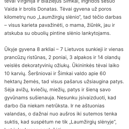
tėvai Virginija ir Blažiejus Šimkai, Ingridos sesuo
Vaida ir brolis Donatas. Tėvai gyvena už poros
kilometrų nuo „Laumžirgių slėnio“, tad tėčio darbas
– visus karieta pavažinėti, o mama, žiūrėk, jau ir
atskuba su obuolių pintine slėnio lankytojams.
Ūkyje gyvena 8 arkliai – 7 Lietuvos sunkieji ir vienas
prancūzų ristūnas, 2 poniai, 3 alpakos ir 14 olandų
veislės dekoratyvinių ožiukų. Ūkininkės tėvai laiko
10 karvių. Šeršniovai ir Šimkai valdo apie 60
hektarų žemės, tad visus pašarus užsiaugina patys.
Sėja avižų, kviečių, miežių, patys ir šieną savo
gyvūnams sušienauja. Nesunku įsivaizduoti, kad
darbo čia niekam netrūksta. Ir ne aštuonias
valandas, o dažnai nuo aušros iki sutemos tenka
suktis, kad suspėtum ne tik „Laumžirgių slėnyje“,