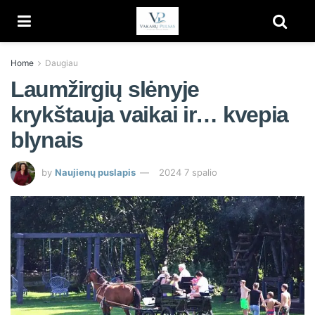
Home
Daugiau
Laumžirgių slėnyje
krykštauja vaikai ir… kvepia
blynais
by
Naujienų puslapis
2024 7 spalio