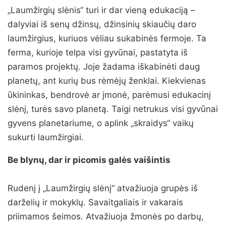
„Laumžirgių slėnis“ turi ir dar vieną edukaciją –
dalyviai iš senų džinsų, džinsinių skiaučių daro
laumžirgius, kuriuos vėliau sukabinės fermoje. Ta
ferma, kurioje telpa visi gyvūnai, pastatyta iš
paramos projektų. Joje žadama iškabinėti daug
planetų, ant kurių bus rėmėjų ženklai. Kiekvienas
ūkininkas, bendrovė ar įmonė, parėmusi edukacinį
slėnį, turės savo planetą. Taigi netrukus visi gyvūnai
gyvens planetariume, o aplink „skraidys“ vaikų
sukurti laumžirgiai.
Be blynų, dar ir picomis galės vaišintis
Rudenį į „Laumžirgių slėnį“ atvažiuoja grupės iš
darželių ir mokyklų. Savaitgaliais ir vakarais
priimamos šeimos. Atvažiuoja žmonės po darbų,