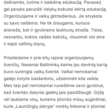
dalinamės, turime ir kalėdinę edukaciją. Pavasarį
gal pavyks paruošti Velykų bobutei skirtą edukaciją.
Organizuojame ir vaikų gimtadienius. Jie atvyksta
su savo vaišėmis. Ne tik draugams, kuriuos
atsiveža, bet ir gyvūnams lauktuvių atveža. Tiesa,
nesvarbu, kokios vaišės bebūtų, visuomet visi eina
ir kepti vaflinių blynų.
Prisidedame ir prie kitų rajone organizuojamų
švenčių. Neseniai Baltininkų kaime jau devintą kartą
buvo surengta vaikų šventė. Vaikai nemokamai
galėjo irstytis baidarėmis, užsiiminėti kita veikla.
Mes taip pat nemokamai nuvežėme savo gyvūnus,
kad šventės dalyviai galėtų jais pasidžiaugti. Grįžę
vėl laukiame visų, kuriems įdomūs mūsų augintiniai,
kurie „Laumžirgių slėnyje“ norėtų linksmai ir įdomiai