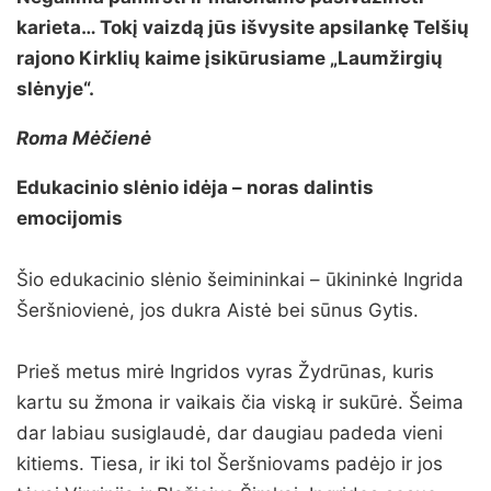
karieta… Tokį vaizdą jūs išvysite apsilankę Telšių
rajono Kirklių kaime įsikūrusiame „Laumžirgių
slėnyje“.
Roma Mėčienė
Edukacinio slėnio idėja – noras dalintis
emocijomis
Šio edukacinio slėnio šeimininkai – ūkininkė Ingrida
Šeršniovienė, jos dukra Aistė bei sūnus Gytis.
Prieš metus mirė Ingridos vyras Žydrūnas, kuris
kartu su žmona ir vaikais čia viską ir sukūrė. Šeima
dar labiau susiglaudė, dar daugiau padeda vieni
kitiems. Tiesa, ir iki tol Šeršniovams padėjo ir jos