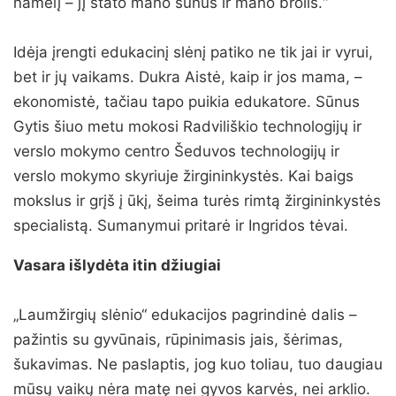
namelį – jį stato mano sūnus ir mano brolis.“
Idėja įrengti edukacinį slėnį patiko ne tik jai ir vyrui,
bet ir jų vaikams. Dukra Aistė, kaip ir jos mama, –
ekonomistė, tačiau tapo puikia edukatore. Sūnus
Gytis šiuo metu mokosi Radviliškio technologijų ir
verslo mokymo centro Šeduvos technologijų ir
verslo mokymo skyriuje žirgininkystės. Kai baigs
mokslus ir grįš į ūkį, šeima turės rimtą žirgininkystės
specialistą. Sumanymui pritarė ir Ingridos tėvai.
Vasara išlydėta itin džiugiai
„Laumžirgių slėnio“ edukacijos pagrindinė dalis –
pažintis su gyvūnais, rūpinimasis jais, šėrimas,
šukavimas. Ne paslaptis, jog kuo toliau, tuo daugiau
mūsų vaikų nėra matę nei gyvos karvės, nei arklio.