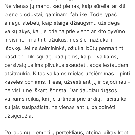
Ne vienas jų mano, kad pienas, kaip sūreliai ar kiti
pieno produktai, gaminami fabrike. Todėl ypač
smagu stebėti, kaip staiga džiaugsmu užsidega
vaikų akys, kai jie prieina prie vieno ar kito gyvūno.
Ir visi nori maitinti ožiukus, nes šie mažiukai ir
išdykę. Jei ne šeimininkė, ožiukai būtų permaitinti
kasdien. Tik išgirdę, kad jiems, kaip ir vaikams,
persivalgius ims pilvukus skaudėti, apgailestaudami
atsitraukia. Kitas vaikams mielas užsiėmimas – pinti
kaseles poniams. Tiesa, užsėsti ant jų ir pajodinėti –
ne visi ir ne iškart išdrįsta. Dar daugiau drąsos
vaikams reikia, kai jie artinasi prie arklių. Tačiau kai
su jais susipažįsta, ne vienas ant jų pajodinėti
užsigeidžia.
Po jausmų ir emocijų pertekliaus, ateina laikas kepti