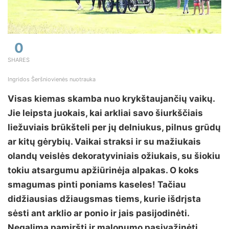
0
SHARES
Ingridos Šeršniovienės nuotrauka
Visas kiemas skamba nuo krykštaujančių vaikų.
Jie leipsta juokais, kai arkliai savo šiurkščiais
liežuviais brūkšteli per jų delniukus, pilnus grūdų
ar kitų gėrybių. Vaikai straksi ir su mažiukais
olandų veislės dekoratyviniais ožiukais, su šiokiu
tokiu atsargumu apžiūrinėja alpakas. O koks
smagumas pinti poniams kaseles! Tačiau
didžiausias džiaugsmas tiems, kurie išdrįsta
sėsti ant arklio ar ponio ir jais pasijodinėti.
Negalima pamiršti ir malonumo pasivažinėti