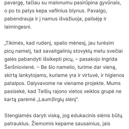
pavargę, tačiau su malonumu pasirūpina gyvūnais,
o po to patys kepa vaflinius blynus. Pavalgo,
pabendrauja ir į namus išvažiuoja, pailsėję ir
laimingesni.
„Tikimės, kad rudenį, spalio mėnesį, jau turėsim
picų namelį, tad savaitgalinių stovyklų metu svečiai
galės pabandyti išsikepti picų, – pasakojo Ingrida
Šeršniovienė. – Be šio namelio, turime dar vieną,
skirtą lankytojams, kuriame yra ir virtuvė, ir higienos
patalpos. Dalyvavome ne viename projekte. Mums
pasisekė, kad Telšių rajono vietos veiklos grupė ne
kartą parėmė „Laumžirgių slėnį“.
Stengiamės daryti viską, jog edukacinis slėnis būtų
patrauklus. Žiemomis kepame sausainius, jais