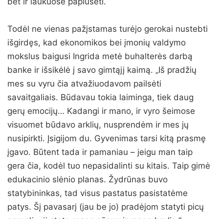
bet ir laukuose paplušėti.
Todėl ne vienas pažįstamas turėjo gerokai nustebti
išgirdęs, kad ekonomikos bei įmonių valdymo
mokslus baigusi Ingrida metė buhalterės darbą
banke ir išsikėlė į savo gimtąjį kaimą. „Iš pradžių
mes su vyru čia atvažiuodavom pailsėti
savaitgaliais. Būdavau tokia laiminga, tiek daug
gerų emocijų… Kadangi ir mano, ir vyro šeimose
visuomet būdavo arklių, nusprendėm ir mes jų
nusipirkti. Įsigijom du. Gyvenimas tarsi kitą prasmę
įgavo. Būtent tada ir pamaniau – jeigu man taip
gera čia, kodėl tuo nepasidalinti su kitais. Taip gimė
edukacinio slėnio planas. Žydrūnas buvo
statybininkas, tad visus pastatus pasistatėme
patys. Šį pavasarį (jau be jo) pradėjom statyti picų