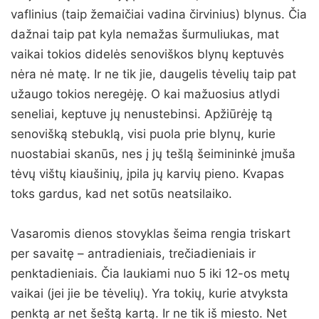
vaflinius (taip žemaičiai vadina čirvinius) blynus. Čia
dažnai taip pat kyla nemažas šurmuliukas, mat
vaikai tokios didelės senoviškos blynų keptuvės
nėra nė matę. Ir ne tik jie, daugelis tėvelių taip pat
užaugo tokios neregėję. O kai mažuosius atlydi
seneliai, keptuve jų nenustebinsi. Apžiūrėję tą
senovišką stebuklą, visi puola prie blynų, kurie
nuostabiai skanūs, nes į jų tešlą šeimininkė įmuša
tėvų vištų kiaušinių, įpila jų karvių pieno. Kvapas
toks gardus, kad net sotūs neatsilaiko.
Vasaromis dienos stovyklas šeima rengia triskart
per savaitę – antradieniais, trečiadieniais ir
penktadieniais. Čia laukiami nuo 5 iki 12-os metų
vaikai (jei jie be tėvelių). Yra tokių, kurie atvyksta
penktą ar net šeštą kartą. Ir ne tik iš miesto. Net