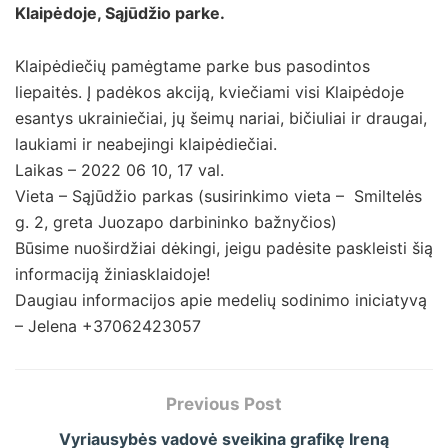
Klaipėdoje, Sąjūdžio parke.
Klaipėdiečių pamėgtame parke bus pasodintos
liepaitės. Į padėkos akciją, kviečiami visi Klaipėdoje
esantys ukrainiečiai, jų šeimų nariai, bičiuliai ir draugai,
laukiami ir neabejingi klaipėdiečiai.
Laikas – 2022 06 10, 17 val.
Vieta – Sąjūdžio parkas (susirinkimo vieta – Smiltelės
g. 2, greta Juozapo darbininko bažnyčios)
Būsime nuoširdžiai dėkingi, jeigu padėsite paskleisti šią
informaciją žiniasklaidoje!
Daugiau informacijos apie medelių sodinimo iniciatyvą
– Jelena +37062423057
Previous Post
Vyriausybės vadovė sveikina grafikę Ireną