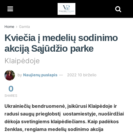
Home
Gamta
Kviečia į medelių sodinimo
akciją Sąjūdžio parke
Klaipėdoje
by
Naujienų puslapis
2022 10 birželio
0
SHARES
Ukrainiečių bendruomenė, įsikūrusi Klaipėdoje ir
radusi saugų prieglobstį uostamiestyje, nuoširdžiai
dėkoja svetingiems klaipėdiečiams. Kaip padėkos
ženklas, rengiama medelių sodinimo akcija