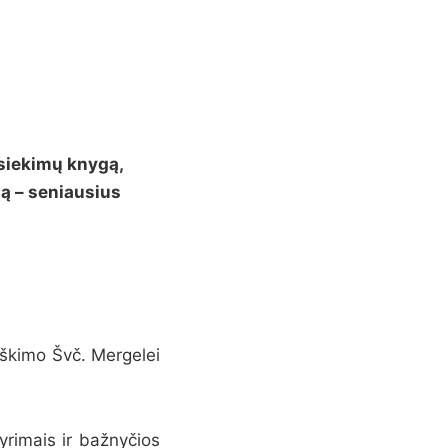
asiekimų knygą,
mą – seniausius
iškimo Švč. Mergelei
yrimais ir bažnyčios