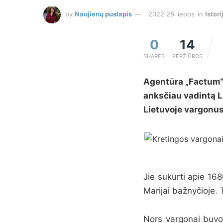
by
Naujienų puslapis
2022 28 liepos
in
Istori
0
14
SHARES
PERŽIŪROS
Agentūra „Factum“ 
anksčiau vadintą L
Lietuvoje vargonus
Jie sukurti apie 16
Marijai bažnyčioje. 
Nors vargonai buvo 