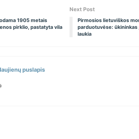
Next Post
uodama 1905 metais
Pirmosios lietuviškos mor
nos pirklio, pastatyta vila
parduotuvėse: ūkininkas į
laukia
Naujienų puslapis