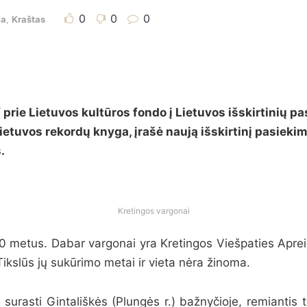
0
0
0
ja
,
Kraštas
prie Lietuvos kultūros fondo į Lietuvos išskirtinių p
ietuvos rekordų knyga, įrašė naują išskirtinį pasieki
.
Kretingos vargonai
80 metus. Dabar vargonai yra Kretingos Viešpaties Apre
Tikslūs jų sukūrimo metai ir vieta nėra žinoma.
surasti Gintališkės (Plungės r.) bažnyčioje, remiantis t