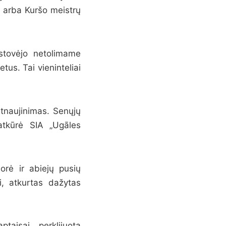
s arba Kuršo meistrų
stovėjo netolimame
us. Tai vieninteliai
atnaujinimas. Senųjų
atkūrė SIA „Ugāles
orė ir abiejų pusių
i, atkurtas dažytas
ptaisai, perklijuota