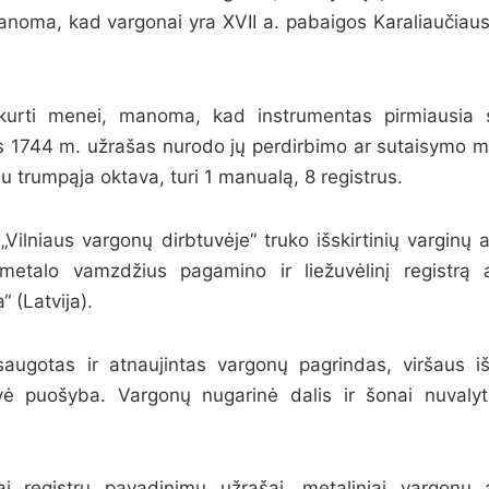
anoma, kad vargonai yra XVII a. pabaigos Karaliaučiau
kurti menei, manoma, kad instrumentas pirmiausia 
ęs 1744 m. užrašas nurodo jų perdirbimo ar sutaisymo met
u trumpąja oktava, turi 1 manualą, 8 registrus.
ilniaus vargonų dirbtuvėje“ truko išskirtinių varginų 
metalo vamzdžius pagamino ir liežuvėlinį registrą 
 (Latvija).
saugotas ir atnaujintas vargonų pagrindas, viršaus iš
vė puošyba. Vargonų nugarinė dalis ir šonai nuvalyt
iai registrų pavadinimų užrašai, metaliniai vargonų a