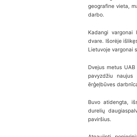
geografine vieta, m
darbo.
Kadangi vargonai 
dvare. Išorėje išlik
Lietuvoje vargonai s
Dvejus metus UAB „V
pavyzdžiu naujus 
ērģeļbūves darbnīca“
Buvo atidengta, iš
durelių daugiaspal
paviršius.
Atnaujinti popierin