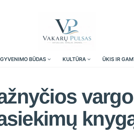
GYVENIMO BŪDAS
KULTŪRA
ŪKIS IR GA
žnyčios vargona
 pasiekimų knyg