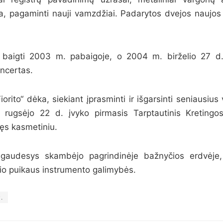
ra, pagaminti nauji vamzdžiai. Padarytos dvejos naujos
 baigti 2003 m. pabaigoje, o 2004 m. birželio 27 d.
ncertas.
rito“ dėka, siekiant įprasminti ir išgarsinti seniausius
 rugsėjo 22 d. įvyko pirmasis Tarptautinis Kretingo
apęs kasmetiniu.
 gaudesys skambėjo pagrindinėje bažnyčios erdvėje, 
 šio puikaus instrumento galimybės.
.