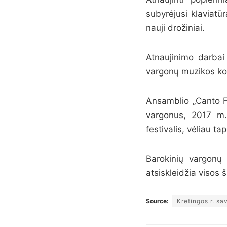
subyrėjusi klaviatū
nauji drožiniai.
Atnaujinimo darbai
vargonų muzikos ko
Ansamblio „Canto Fio
vargonus, 2017 m.
festivalis, vėliau t
Barokinių vargonų
atsiskleidžia visos
Source:
Kretingos r. sav