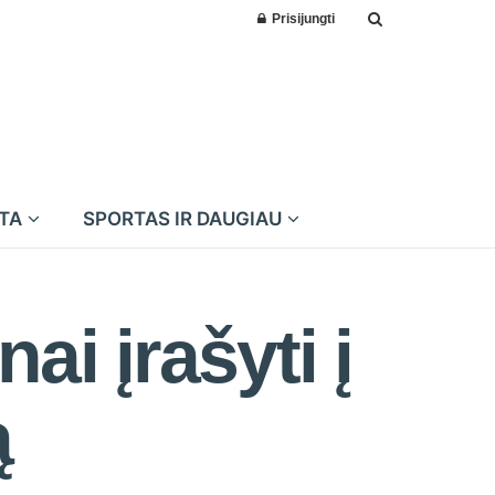
Prisijungti
MTA
SPORTAS IR DAUGIAU
i įrašyti į
ą