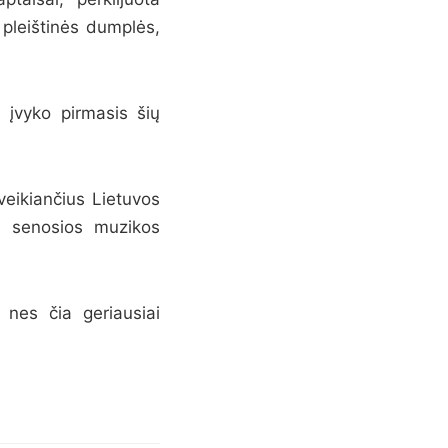
 pleištinės dumplės,
 įvyko pirmasis šių
 veikiančius Lietuvos
s senosios muzikos
nes čia geriausiai