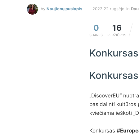
by
Naujienų puslapis
2022 22 rugsėjo
in
Dau
0
16
SHARES
PERŽIŪROS
Konkursas 
Konkursas 
„DiscoverEU“ nuotrau
pasidalinti kultūro
kviečiama ieškoti „
Konkursas
#Europe