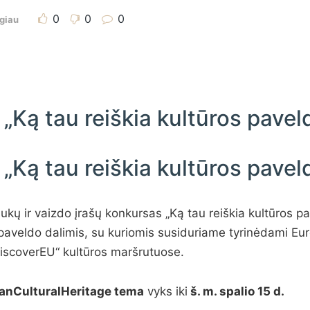
0
0
0
giau
„Ką tau reiškia kultūros pavel
„Ką tau reiškia kultūros pavel
kų ir vaizdo įrašų konkursas „Ką tau reiškia kultūros pa
s paveldo dalimis, su kuriomis susiduriame tyrinėdami Eu
DiscoverEU“ kultūros maršrutuose.
anCulturalHeritage tema
vyks iki
š. m. spalio 15 d.