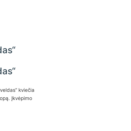
das“
das“
veldas“ kviečia
ropą. Įkvėpimo