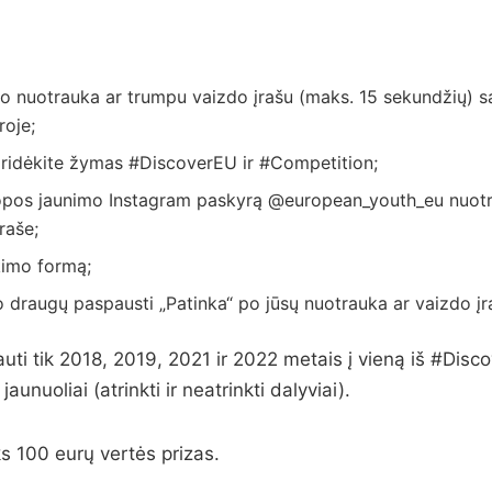
vo nuotrauka ar trumpu vaizdo įrašu (maks. 15 sekundžių) s
roje;
pridėkite žymas #DiscoverEU ir #Competition;
pos jaunimo Instagram paskyrą @european_youth_eu nuotr
įraše;
kimo formą;
 draugų paspausti „Patinka“ po jūsų nuotrauka ar vaizdo įr
uti tik 2018, 2019, 2021 ir 2022 metais į vieną iš #Disc
aunuoliai (atrinkti ir neatrinkti dalyviai).
s 100 eurų vertės prizas.