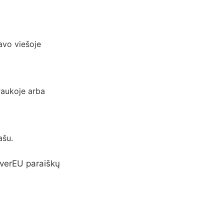
avo viešoje
aukoje arba
ašu.
overEU paraiškų