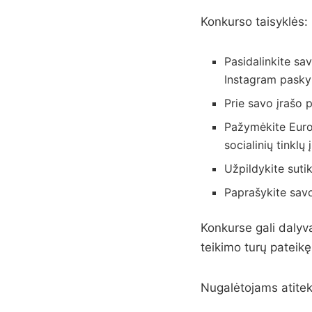
Konkurso taisyklės:
Pasidalinkite sa
Instagram pasky
Prie savo įrašo 
Pažymėkite Euro
socialinių tinklų 
Užpildykite suti
Paprašykite savo
Konkurse gali dalyva
teikimo turų pateikę j
Nugalėtojams atitek