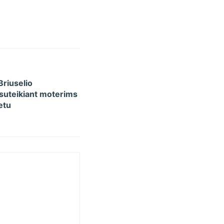
Briuselio
 suteikiant moterims
etu