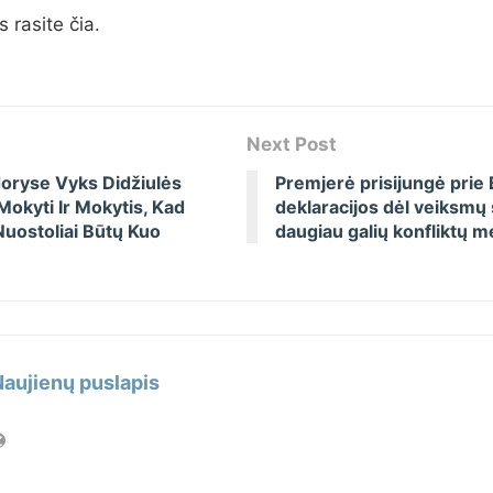
 rasite čia.
Next Post
doryse Vyks Didžiulės
Premjerė prisijungė prie 
Mokyti Ir Mokytis, Kad
deklaracijos dėl veiksmų
Nuostoliai Būtų Kuo
daugiau galių konfliktų m
Naujienų puslapis