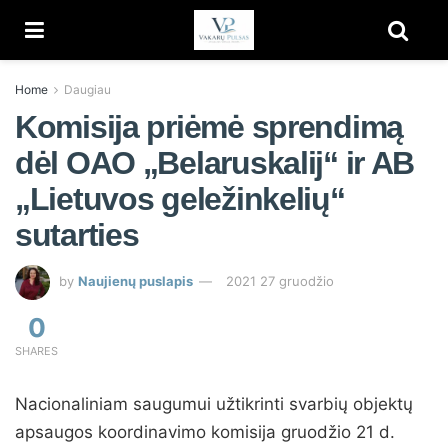
Home
Daugiau
Komisija priėmė sprendimą
dėl OAO „Belaruskalij“ ir AB
„Lietuvos geležinkelių“
sutarties
by
Naujienų puslapis
2021 27 gruodžio
0
SHARES
Nacionaliniam saugumui užtikrinti svarbių objektų
apsaugos koordinavimo komisija gruodžio 21 d.