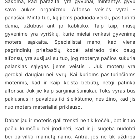
Sakoma, kad parazitai yra gyvūnai, mintantys gyvu
savo aukos organizmu. Alfonso veislės vyrai –
panašiai. Minta tuo, ką jiems paduoda veikli, pasiturinti
dama, užkibusi ant jo kabliuko. Taip taip, mūsų
gyvenime yra vyriškių, kurie mielai renkasi gyvenimą
moters sąskaita. Specialistai mano, kad viena
pagrindinių priežasčių, kodėl atsirado tiek daug
alfonsų, yra susijusi su tuo, jog moterys pačios sukuria
palankias sąlygas jiems veistis . Juk moterų yra
gerokai daugiau nei vyrų. Kai kurioms pasiturinčioms
moterims, kad ir kaip keista bebūtų, netgi patinka
alfonsai. Juk jie kaip sarginiai šuniukai. Toks vyras bus
paklusnus ir pavaldus iki šleikštumo, nes žino, kad jis
nuo moters materialiai priklauso.
Dabar jau ir moteris gali trenkti ne tik kočėlu, bet ir tuo
pačiu kumščiu bei įrodinėti, kad ir ji sugeba nudobti
bei parvilkti mamutą namo. Antra, jos ne tik uždirba