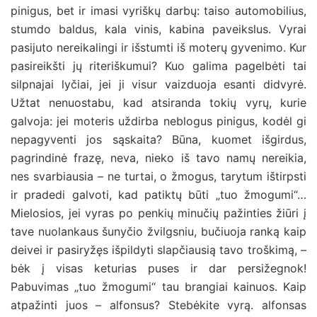
pinigus, bet ir imasi vyriškų darbų: taiso automobilius,
stumdo baldus, kala vinis, kabina paveikslus. Vyrai
pasijuto nereikalingi ir išstumti iš moterų gyvenimo. Kur
pasireikšti jų riteriškumui? Kuo galima pagelbėti tai
silpnajai lyčiai, jei ji visur vaizduoja esanti didvyrė.
Užtat nenuostabu, kad atsiranda tokių vyrų, kurie
galvoja: jei moteris uždirba neblogus pinigus, kodėl gi
nepagyventi jos sąskaita? Būna, kuomet išgirdus,
pagrindinė frazę, neva, nieko iš tavo namų nereikia,
nes svarbiausia – ne turtai, o žmogus, tarytum ištirpsti
ir pradedi galvoti, kad patiktų būti „tuo žmogumi“…
Mielosios, jei vyras po penkių minučių pažinties žiūri į
tave nuolankaus šunyčio žvilgsniu, bučiuoja ranką kaip
deivei ir pasiryžęs išpildyti slapčiausią tavo troškimą, –
bėk į visas keturias puses ir dar persižegnok!
Pabuvimas „tuo žmogumi“ tau brangiai kainuos. Kaip
atpažinti juos – alfonsus? Stebėkite vyrą. alfonsas