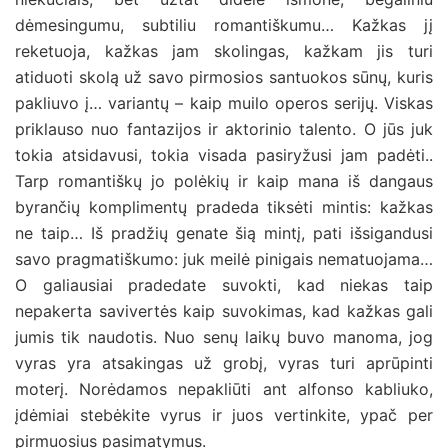
dėmesingumu, subtiliu romantiškumu… Kažkas jį
reketuoja, kažkas jam skolingas, kažkam jis turi
atiduoti skolą už savo pirmosios santuokos sūnų, kuris
pakliuvo į… variantų – kaip muilo operos serijų. Viskas
priklauso nuo fantazijos ir aktorinio talento. O jūs juk
tokia atsidavusi, tokia visada pasiryžusi jam padėti..
Tarp romantiškų jo polėkių ir kaip mana iš dangaus
byrančių komplimentų pradeda tiksėti mintis: kažkas
ne taip… Iš pradžių genate šią mintį, pati išsigandusi
savo pragmatiškumo: juk meilė pinigais nematuojama…
O galiausiai pradedate suvokti, kad niekas taip
nepakerta savivertės kaip suvokimas, kad kažkas gali
jumis tik naudotis. Nuo senų laikų buvo manoma, jog
vyras yra atsakingas už grobį, vyras turi aprūpinti
moterį. Norėdamos nepakliūti ant alfonso kabliuko,
įdėmiai stebėkite vyrus ir juos vertinkite, ypač per
pirmuosius pasimatymus.