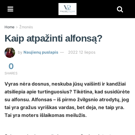
Home
Žmonės
Kaip atpažinti alfonsą?
by
Naujienų puslapis
2022 12 liepos
0
SHARES
Vyras nėra dosnus, neskuba jūsų vaišinti ir kandžiai
atsiliepia apie turtinguosius? Tikėtina, kad susidūrėte
su alfonsu. Alfonsas – iš pirmo žvilgsnio atrodytų, jog
tai yra gražus vyriškas vardas, bet deja, ne taip yra.
Tai yra moters išlaikomas meilužis.