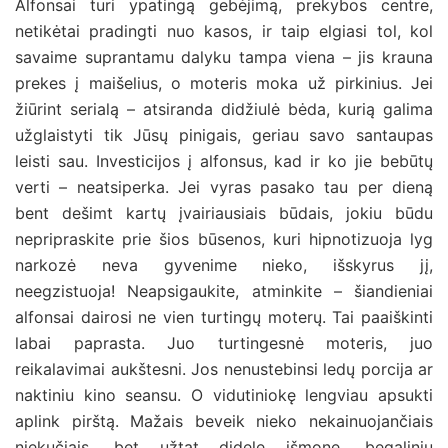
Alfonsai turi ypatingą gebėjimą, prekybos centre,
netikėtai pradingti nuo kasos, ir taip elgiasi tol, kol
savaime suprantamu dalyku tampa viena – jis krauna
prekes į maišelius, o moteris moka už pirkinius. Jei
žiūrint serialą – atsiranda didžiulė bėda, kurią galima
užglaistyti tik Jūsų pinigais, geriau savo santaupas
leisti sau. Investicijos į alfonsus, kad ir ko jie bebūtų
verti – neatsiperka. Jei vyras pasako tau per dieną
bent dešimt kartų įvairiausiais būdais, jokiu būdu
nepripraskite prie šios būsenos, kuri hipnotizuoja lyg
narkozė neva gyvenime nieko, išskyrus jį,
neegzistuoja! Neapsigaukite, atminkite – šiandieniai
alfonsai dairosi ne vien turtingų moterų. Tai paaiškinti
labai paprasta. Juo turtingesnė moteris, juo
reikalavimai aukštesni. Jos nenustebinsi ledų porcija ar
naktiniu kino seansu. O vidutiniokę lengviau apsukti
aplink pirštą. Mažais beveik nieko nekainuojančiais
niekučiais, bet užtat didele išmone, begaliniu