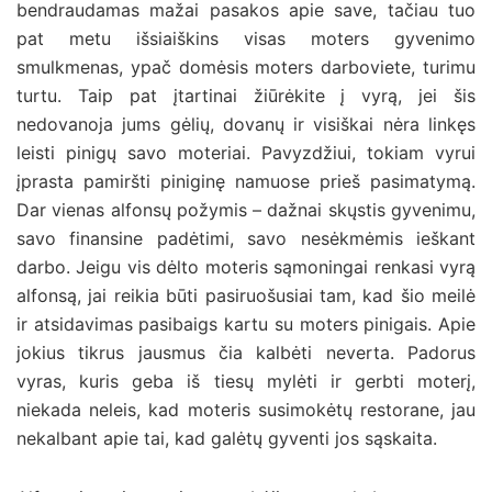
bendraudamas mažai pasakos apie save, tačiau tuo
pat metu išsiaiškins visas moters gyvenimo
smulkmenas, ypač domėsis moters darboviete, turimu
turtu. Taip pat įtartinai žiūrėkite į vyrą, jei šis
nedovanoja jums gėlių, dovanų ir visiškai nėra linkęs
leisti pinigų savo moteriai. Pavyzdžiui, tokiam vyrui
įprasta pamiršti piniginę namuose prieš pasimatymą.
Dar vienas alfonsų požymis – dažnai skųstis gyvenimu,
savo finansine padėtimi, savo nesėkmėmis ieškant
darbo. Jeigu vis dėlto moteris sąmoningai renkasi vyrą
alfonsą, jai reikia būti pasiruošusiai tam, kad šio meilė
ir atsidavimas pasibaigs kartu su moters pinigais. Apie
jokius tikrus jausmus čia kalbėti neverta. Padorus
vyras, kuris geba iš tiesų mylėti ir gerbti moterį,
niekada neleis, kad moteris susimokėtų restorane, jau
nekalbant apie tai, kad galėtų gyventi jos sąskaita.