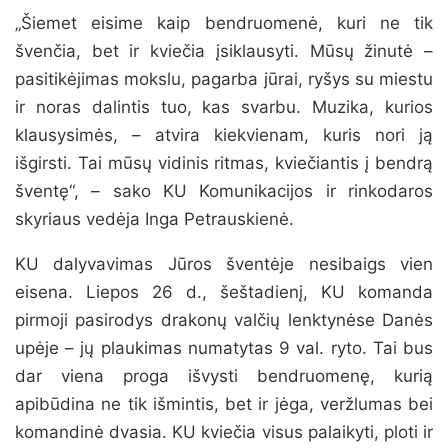
„Šiemet eisime kaip bendruomenė, kuri ne tik
švenčia, bet ir kviečia įsiklausyti. Mūsų žinutė –
pasitikėjimas mokslu, pagarba jūrai, ryšys su miestu
ir noras dalintis tuo, kas svarbu. Muzika, kurios
klausysimės, – atvira kiekvienam, kuris nori ją
išgirsti. Tai mūsų vidinis ritmas, kviečiantis į bendrą
šventę“, – sako KU Komunikacijos ir rinkodaros
skyriaus vedėja Inga Petrauskienė.
KU dalyvavimas Jūros šventėje nesibaigs vien
eisena. Liepos 26 d., šeštadienį, KU komanda
pirmoji pasirodys drakonų valčių lenktynėse Danės
upėje – jų plaukimas numatytas 9 val. ryto. Tai bus
dar viena proga išvysti bendruomenę, kurią
apibūdina ne tik išmintis, bet ir jėga, veržlumas bei
komandinė dvasia. KU kviečia visus palaikyti, ploti ir