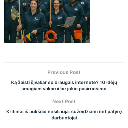
Previous Post
Ką žaisti šįvakar su draugais internete? 10 idėjų
smagiam vakarui be jokio pasiruošimo
Next Post
Kritimai iš aukščio nesiliauja: sužeidžiami net patyrę
darbuotojai