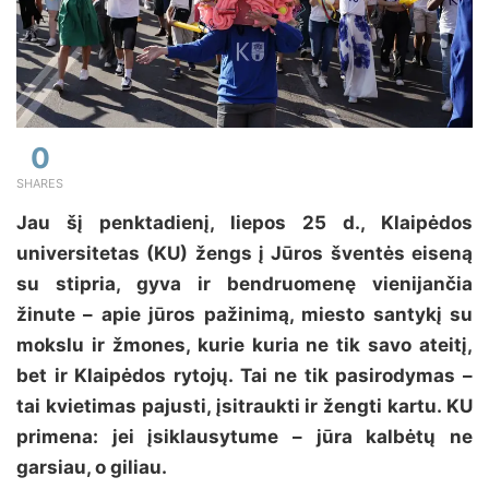
0
SHARES
Jau šį penktadienį, liepos 25 d., Klaipėdos
universitetas (KU) žengs į Jūros šventės eiseną
su stipria, gyva ir bendruomenę vienijančia
žinute – apie jūros pažinimą, miesto santykį su
mokslu ir žmones, kurie kuria ne tik savo ateitį,
bet ir Klaipėdos rytojų. Tai ne tik pasirodymas –
tai kvietimas pajusti, įsitraukti ir žengti kartu. KU
primena: jei įsiklausytume – jūra kalbėtų ne
garsiau, o giliau.