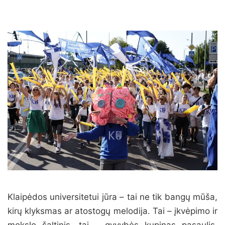
Klaipėdos universitetui jūra – tai ne tik bangų mūša,
kirų klyksmas ar atostogų melodija. Tai – įkvėpimo ir
mokslo šaltinis, tai – gyvybės kupinas pasaulis,