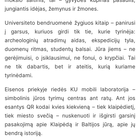
jungiantis idėjas, žemynus ir žmones.
Universiteto bendruomenė žygiuos kitaip – panirusi
į garsus, kuriuos girdi tik tie, kurie tyrinėja:
archeologinių atradimų aidas, ekspedicijų tyla,
duomenų ritmas, studentų balsai. Jūra jiems – ne
gerėjimuisi, o įsiklausimui, ne fonui, o krypčiai. Tai
ne tik dabartis, bet ir ateitis, kurią kuriame
tyrinėdami.
Eisenos priekyje riedės KU mobili laboratorija –
simbolinis jūros tyrimų centras ant ratų. Ant jos
esantys QR kodai kvies kiekvieną – tiek klaipėdietį,
tiek miesto svečią – nuskenuoti ir išgirsti garsinį
pasakojimą apie Klaipėdą ir Baltijos jūrą, apie jų
bendrą istoriją.