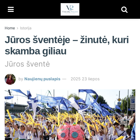
Home
Istorija
Jūros šventėje – žinutė, kuri
skamba giliau
Jūros šventė
by
Naujienų puslapis
2025 23 liepos