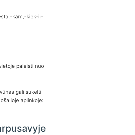
vietoje paleisti nuo
vūnas gali sukelti
uošalioje aplinkoje:
arpusavyje