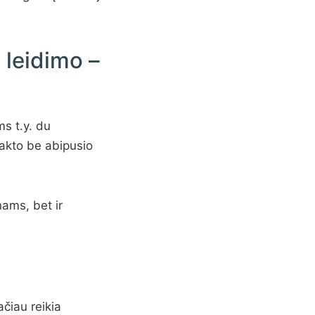
 leidimo –
ms t.y. du
takto be abipusio
nams, bet ir
ačiau reikia