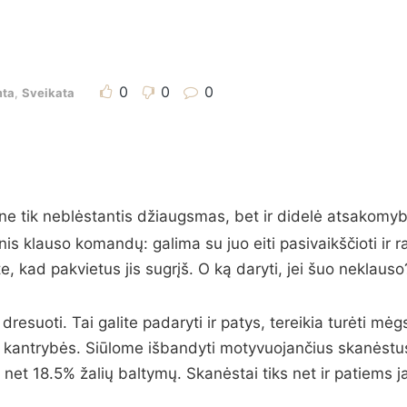
0
0
0
ta
,
Sveikata
 ne tik neblėstantis džiaugsmas, bet ir didelė atsakomyb
inis klauso komandų: galima su juo eiti pasivaikščioti ir r
e, kad pakvietus jis sugrįš. O ką daryti, jei šuo neklaus
resuoti. Tai galite padaryti ir patys, tereikia turėti m
ek kantrybės. Siūlome išbandyti motyvuojančius skanėst
a net 18.5% žalių baltymų. Skanėstai tiks net ir patiems 