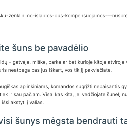
te šuns be pavadėlio
dų – gatvėje, miške, parke ar bet kurioje kitoje atviroje 
is neatbėga pas jus iškart, vos tik jį pakviečiate.
draugiškas aplinkiniams, komandos sugrįžti nepaisantis gy
tiek ir sau pačiam. Visai kas kita, jei vedžiojate šunelį n
 išsilakstyti į valias.
 visi šunys mėgsta bendrauti t