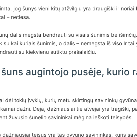
mta, jog šunys vieni kitų atžvilgiu yra draugiški ir noria
tai – netiesa.
unų dalis mėgsta bendrauti su visais šunimis be išimčių.
 su kai kuriais šunimis, o dalis – nemėgsta iš viso.Ir tai
drauti su kiekvienu sutiktu prašalaičiu.
 šuns augintojo pusėje, kurio r
i dėl tokių įvykių, kurių metu skirtingų savininkų gyvūna
amai dažni. Deja, dažniausiai tie atvejai yra tragiški, p
ent žuvusio šunelio savininkai mėgina ieškoti teisybės.
is dažniausiai teisus yra tas gyvūno savininkas, kuris sav