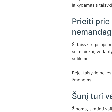
laikydamasis taisykl
Prieiti pr
nemandagu
Ši taisyklė galioja 
šeimininkai, vedanty
sutikimo.
Beje, taisyklė nelie
žmonėms.
Šunį turi 
Žinoma, skatinti vai