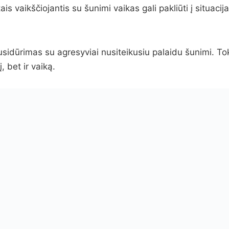
is vaikščiojantis su šunimi vaikas gali pakliūti į situacija
usidūrimas su agresyviai nusiteikusiu palaidu šunimi. Tok
, bet ir vaiką.