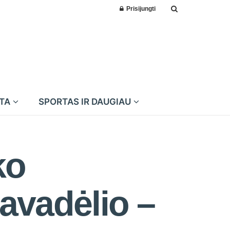
Prisijungti
MTA
SPORTAS IR DAUGIAU
ko
pavadėlio –