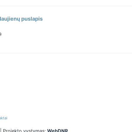
Naujienų puslapis
ktai
| Projekto vystymas:
WebDNR