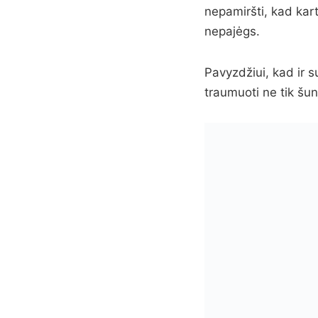
nepamiršti, kad karta
nepajėgs.
Pavyzdžiui, kad ir s
traumuoti ne tik šunį