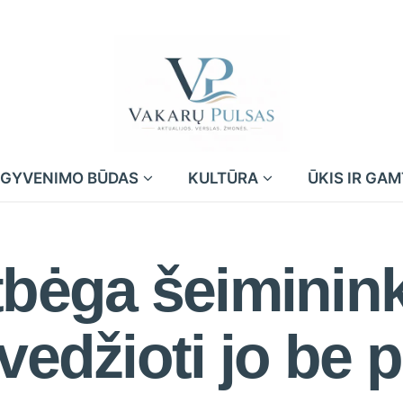
GYVENIMO BŪDAS
KULTŪRA
ŪKIS IR GA
tbėga šeiminin
vedžioti jo be 