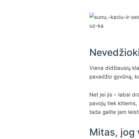
Nevedžioki
Viena didžiausių klai
pavadžio gyvūną, kur
Net jei jis – labai 
pavojų tiek kitiems, 
tada galite jam leisti
Mitas, jog