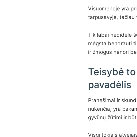
Visuomenėje yra prii
tarpusavyje, tačiau 
Tik labai nedidelė š
mėgsta bendrauti tik
ir žmogus nenori ben
Teisybė to
pavadėlis
Pranešimai ir skunda
nukenčia, yra pakank
gyvūnų žūtimi ir būt
Visgi tokiais atveja