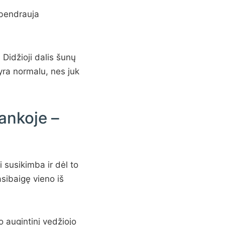
i bendrauja
 Didžioji dalis šunų
 yra normalu, nes juk
ankoje –
i susikimba ir dėl to
asibaigę vieno iš
o augintinį vedžiojo