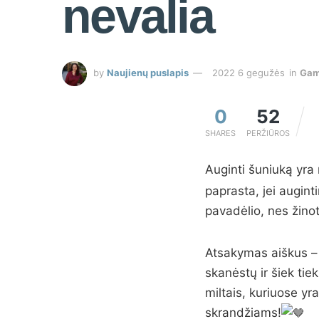
nevalia
by
Naujienų puslapis
2022 6 gegužės
in
Gam
0
52
SHARES
PERŽIŪROS
Auginti šuniuką yra
paprasta, jei augint
pavadėlio, nes žinot
Atsakymas aiškus – d
skanėstų ir šiek ti
miltais, kuriuose yr
skrandžiams!