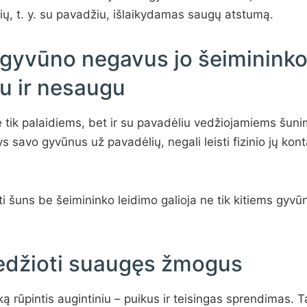
ių, t. y. su pavadžiu, išlaikydamas saugų atstumą.
ie gyvūno negavus jo šeimininko
 ir nesaugu
ne tik palaidiems, bet ir su pavadėliu vedžiojamiems šuni
s savo gyvūnus už pavadėlių, negali leisti fizinio jų kon
sti šuns be šeimininko leidimo galioja ne tik kitiems gyvū
vedžioti suaugęs žmogus
ką rūpintis augintiniu – puikus ir teisingas sprendimas. T