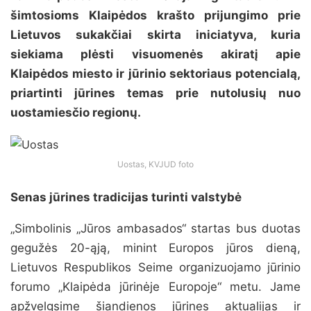
šimtosioms Klaipėdos krašto prijungimo prie
Lietuvos sukakčiai skirta iniciatyva, kuria
siekiama plėsti visuomenės akiratį apie
Klaipėdos miesto ir jūrinio sektoriaus potencialą,
priartinti jūrines temas prie nutolusių nuo
uostamiesčio regionų.
Uostas, KVJUD foto
Senas jūrines tradicijas turinti valstybė
„Simbolinis „Jūros ambasados“ startas bus duotas
gegužės 20-ąją, minint Europos jūros dieną,
Lietuvos Respublikos Seime organizuojamo jūrinio
forumo „Klaipėda jūrinėje Europoje“ metu. Jame
apžvelgsime šiandienos jūrines aktualijas ir