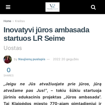
Home
Kraštas
Inovatyvi jūros ambasada
startuos LR Seime
Uostas
by
Naujienų puslapis
2022 20 gegužės
0
SHARES
„Jeigu ne Jūs atvažiuojate prie jūros, jūrą
atvežame pas Jus
!”
, – tokiu šūkiu startuoja
jūrinis edukacinis projektas „Jūros ambasada“.
Tai Klaipėdos miesto 770-ajam gimtadieniui ir