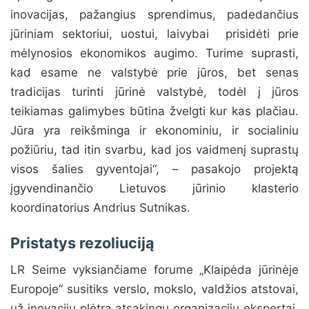
inovacijas, pažangius sprendimus, padedančius
jūriniam sektoriui, uostui, laivybai prisidėti prie
mėlynosios ekonomikos augimo. Turime suprasti,
kad esame ne valstybė prie jūros, bet senas
tradicijas turinti jūrinė valstybė, todėl į jūros
teikiamas galimybes būtina žvelgti kur kas plačiau.
Jūra yra reikšminga ir ekonominiu, ir socialiniu
požiūriu, tad itin svarbu, kad jos vaidmenį suprastų
visos šalies gyventojai“, – pasakojo projektą
įgyvendinančio Lietuvos jūrinio klasterio
koordinatorius Andrius Sutnikas.
Pristatys rezoliuciją
LR Seime vyksiančiame forume „Klaipėda jūrinėje
Europoje“ susitiks verslo, mokslo, valdžios atstovai,
už inovacijų plėtrą atsakingų organizacijų ekspertai,