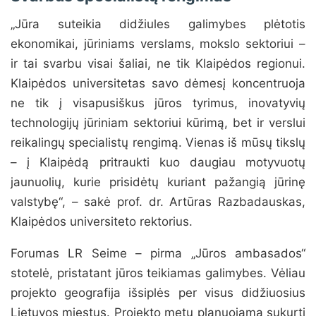
„Jūra suteikia didžiules galimybes plėtotis
ekonomikai, jūriniams verslams, mokslo sektoriui –
ir tai svarbu visai šaliai, ne tik Klaipėdos regionui.
Klaipėdos universitetas savo dėmesį koncentruoja
ne tik į visapusiškus jūros tyrimus, inovatyvių
technologijų jūriniam sektoriui kūrimą, bet ir verslui
reikalingų specialistų rengimą. Vienas iš mūsų tikslų
– į Klaipėdą pritraukti kuo daugiau motyvuotų
jaunuolių, kurie prisidėtų kuriant pažangią jūrinę
valstybę“, – sakė prof. dr. Artūras Razbadauskas,
Klaipėdos universiteto rektorius.
Forumas LR Seime – pirma „Jūros ambasados“
stotelė, pristatant jūros teikiamas galimybes. Vėliau
projekto geografija išsiplės per visus didžiuosius
Lietuvos miestus. Projekto metu planuojama sukurti