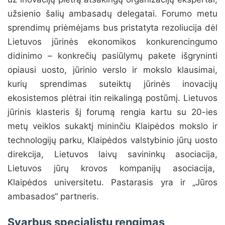
užsienio šalių ambasadų delegatai. Forumo metu
sprendimų priėmėjams bus pristatyta rezoliucija dėl
Lietuvos jūrinės ekonomikos konkurencingumo
didinimo – konkrečių pasiūlymų pakete išgryninti
opiausi uosto, jūrinio verslo ir mokslo klausimai,
kurių sprendimas suteiktų jūrinės inovacijų
ekosistemos plėtrai itin reikalingą postūmį. Lietuvos
jūrinis klasteris šį forumą rengia kartu su 20-ies
metų veiklos sukaktį mininčiu Klaipėdos mokslo ir
technologijų parku, Klaipėdos valstybinio jūrų uosto
direkcija, Lietuvos laivų savininkų asociacija,
Lietuvos jūrų krovos kompanijų asociacija,
Klaipėdos universitetu. Pastarasis yra ir „Jūros
ambasados“ partneris.
Svarbus specialistų rengimas