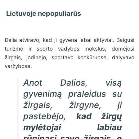
Lietuvoje nepopuliarūs
Dalia atviravo, kad ji gyvena labai aktyviai. Baigusi
turizmo ir sporto vadybos mokslus, domėjosi
žirgais, jodinėjo, sportavo konkūruose, dalyvavo
varžybose.
Anot Dalios, visą
gyvenimą praleidus su
žirgais, žirgyne, ji
pastebėjo,
kad žirgų
mylėtojai labiau
rūpinasi savo žirgais, o