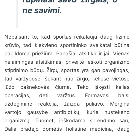
ne savimi.
Nepaisant to, kad sportas reikalauja daug fizinio
krūvio, tad kiekvieno sportininko sveikatai būtina
papildoma priežiūra. Panašiai atsitiko ir jai. Vienas
nelaimingas atsitikimas, privertė ieškoti organizmo
stiprinimo būdų. Žirgų sportas yra gan pavojingas,
tad varžybose, šokant nuo žirgo, keliose vietose
lūžo pašnekovės čiurna. Teko iškęsti kelias
operacijas, dėti varžtus. Formavosi baisi
uždegiminė reakcija, žaizda pūliavo. Mergina
vartojo gausybę antibiotikų, kurie nustekeno
organizmą. Tuomet, ieškodama sprendimo sau,
Dalia pradėjo domėtis holistine medicina, daug