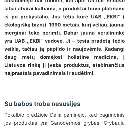
susidomėjo dar tuomet, kai apie tai dar nebuvo
labai atvirai kalbama, o produktai buvo platinami
iš po prekystalio. Jos tėtis kūrė UAB ,,EKBI“ (
ekologišką biznį) 1990 metais, kurį vėliau, jaunai
merginai teko perimti. Dabar
jauna verslininkė
yra UAB ,,EKBI“ vadovė. Ji – tęsia pradėtą tėčio
veiklą, tačiau ją papildo ir naujovėmis. Kadangi
daug metų domėjosi holistine medicina, į
Lietuvos rinką ji įveža produktus, stebinančius
neįprastais pavadinimais ir sudėtimi.
Su babos troba nesusijęs
Pokalbio pradžioje Dalia paminėjo, kad pagrindinis
jos produktas yra Ganodermos grybas. Grybauju