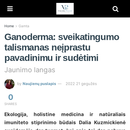
Home
Gamta
Ganoderma: sveikatingumo
talismanas neįprastu
pavadinimu ir sudėtimi
Jaunimo langas
by
Naujienų puslapis
2022 21 gegužės
0
SHARES
Ekologija, holistine medicina ir natūraliais
imuniteto stiprinimo būdais Dalia Kuzmickienė