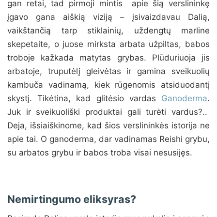
gan retai, tad pirmoji mintis apie šią verslininkę
įgavo gana aiškią viziją – įsivaizdavau Dalią,
vaikštančią tarp stiklainių, uždengtų marline
skepetaite, o juose mirksta arbata užpiltas, babos
troboje kažkada matytas grybas. Plūduriuoja jis
arbatoje, truputėlį gleivėtas ir gamina sveikuolių
kambuča vadinamą, kiek rūgenomis atsiduodantį
skystį. Tikėtina, kad glitėsio vardas
Ganoderma
.
Juk ir sveikuoliški produktai gali turėti vardus?..
Deja, išsiaiškinome, kad šios verslininkės istorija ne
apie tai. O ganoderma, dar vadinamas Reishi grybu,
su arbatos grybu ir babos troba visai nesusijęs.
Nemirtingumo eliksyras?