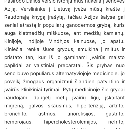
Pasirodo Dalios verslo istorija mus nukelia į senovės
Aziją. Verslininkė į Lietuvą įveža mūsų krašte į
Raudonąją knygą įrašytą, tačiau Azijos šalyse gal
seniai atrastą ir populiarų ganodermos grybą, kuris
auga kietmedžių miškuose, ant medžių kamienų.
Kinijoje, Indijoje Vindhjos kalnuose, jo apstu.
Kiniečiai renka šiuos grybus, smulkina į miltus ir
pristato ten, kur iš jo gaminami įvairūs maisto
papildai ar vaistiniai preparatai. Šis grybas nuo
seno buvo populiarus alternatyviojoje medicinoje, jo
poveikį žmogaus organizmui šiandien patvirtino ir
įvairūs klinikiniai tyrimai. Rytų medicinoje šie grybai
naudojami daugelį metų įvairių ligų, įskaitant
migreną, galvos skausmus, hipertenziją, artrito,
bronchito, astmos, anoreksijos, gastrito,
hemorojaus, hipercholesterolemijos, nefrito,