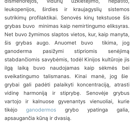
dismenorėjos, vidurių užkietėjimo, hepatito,
leukopenijos, širdies ir kraujagyslių sistemos
sutrikimų profilaktikai. Senovės kinų tekstuose šis
grybas buvo minimas kaip nemirtingumo eliksyras.
Net buvo žymimos slaptos vietos, kur, kaip manyta,
šis grybas augo. Anuomet buvo tikima, jog
ganoderma pasižymi stipriomis senėjimą
stabdančiomis savybėmis, todėl Kinijos kultūroje jis
ilgą laiką buvo naudojamas kaip sėkmės bei
sveikatingumo talismanas. Kinai manė, jog šie
grybai gali padėti palaikyti koncentraciją, atrasti
vidinę harmoniją ir stiprybę. Senovėje grybus
vartojo ir kalnuose gyvenantys vienuoliai, kurie
tikėjo
ganodermos
grybo ypatinga galia,
apsaugančia kūną ir dvasią.