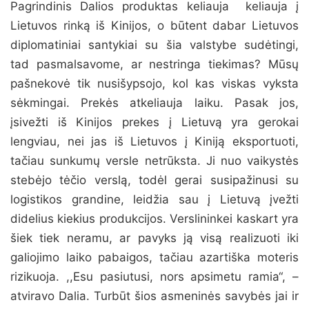
Pagrindinis Dalios produktas keliauja keliauja į
Lietuvos rinką iš Kinijos, o būtent dabar Lietuvos
diplomatiniai santykiai su šia valstybe sudėtingi,
tad pasmalsavome, ar nestringa tiekimas? Mūsų
pašnekovė tik nusišypsojo, kol kas viskas vyksta
sėkmingai. Prekės atkeliauja laiku. Pasak jos,
įsivežti iš Kinijos prekes į Lietuvą yra gerokai
lengviau, nei jas iš Lietuvos į Kiniją eksportuoti,
tačiau sunkumų versle netrūksta. Ji nuo vaikystės
stebėjo tėčio verslą, todėl gerai susipažinusi su
logistikos grandine, leidžia sau į Lietuvą įvežti
didelius kiekius produkcijos. Verslininkei kaskart yra
šiek tiek neramu, ar pavyks ją visą realizuoti iki
galiojimo laiko pabaigos, tačiau azartiška moteris
rizikuoja. ,,Esu pasiutusi, nors apsimetu ramia“, –
atviravo Dalia. Turbūt šios asmeninės savybės jai ir