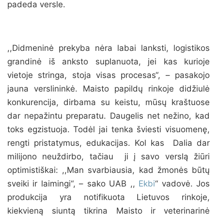
padeda versle.
,,Didmeninė prekyba nėra labai lanksti, logistikos
grandinė iš anksto suplanuota, jei kas kurioje
vietoje stringa, stoja visas procesas“, – pasakojo
jauna verslininkė. Maisto papildų rinkoje didžiulė
konkurencija, dirbama su keistu, mūsų kraštuose
dar nepažintu preparatu. Daugelis net nežino, kad
toks egzistuoja. Todėl jai tenka šviesti visuomenę,
rengti pristatymus, edukacijas. Kol kas Dalia dar
milijono neuždirbo, tačiau ji į savo verslą žiūri
optimistiškai: ,,Man svarbiausia, kad žmonės būtų
sveiki ir laimingi“, – sako UAB ,,
Ekbi
“ vadovė. Jos
produkcija yra notifikuota Lietuvos rinkoje,
kiekvieną siuntą tikrina Maisto ir veterinarinė