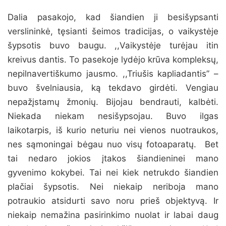
Dalia pasakojo, kad šiandien ji besišypsanti
verslininkė, tęsianti šeimos tradicijas, o vaikystėje
šypsotis buvo baugu. ,,Vaikystėje turėjau itin
kreivus dantis. To pasekoje lydėjo krūva kompleksų,
nepilnavertiškumo jausmo. ,,Triušis kapliadantis” –
buvo švelniausia, ką tekdavo girdėti. Vengiau
nepažįstamų žmonių. Bijojau bendrauti, kalbėti.
Niekada niekam nesišypsojau. Buvo ilgas
laikotarpis, iš kurio neturiu nei vienos nuotraukos,
nes sąmoningai bėgau nuo visų fotoaparatų. Bet
tai nedaro jokios įtakos šiandieninei mano
gyvenimo kokybei. Tai nei kiek netrukdo šiandien
plačiai šypsotis. Nei niekaip neriboja mano
potraukio atsidurti savo noru prieš objektyvą. Ir
niekaip nemažina pasirinkimo nuolat ir labai daug