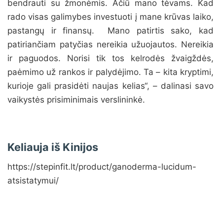
bendrauti su žmonėmis. Ačiū mano tėvams. Kad
rado visas galimybes investuoti į mane krūvas laiko,
pastangų ir finansų. Mano patirtis sako, kad
patiriančiam patyčias nereikia užuojautos. Nereikia
ir paguodos. Norisi tik tos kelrodės žvaigždės,
paėmimo už rankos ir palydėjimo. Ta – kita kryptimi,
kurioje gali prasidėti naujas kelias“, – dalinasi savo
vaikystės prisiminimais verslininkė.
Keliauja iš Kinijos
https://stepinfit.lt/product/ganoderma-lucidum-
atsistatymui/