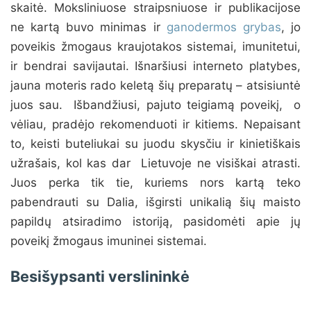
skaitė. Moksliniuose straipsniuose ir publikacijose
ne kartą buvo minimas ir
ganodermos grybas
, jo
poveikis žmogaus kraujotakos sistemai, imunitetui,
ir bendrai savijautai. Išnaršiusi interneto platybes,
jauna moteris rado keletą šių preparatų – atsisiuntė
juos sau. Išbandžiusi, pajuto teigiamą poveikį, o
vėliau, pradėjo rekomenduoti ir kitiems. Nepaisant
to, keisti buteliukai su juodu skysčiu ir kinietiškais
užrašais, kol kas dar Lietuvoje ne visiškai atrasti.
Juos perka tik tie, kuriems nors kartą teko
pabendrauti su Dalia, išgirsti unikalią šių maisto
papildų atsiradimo istoriją, pasidomėti apie jų
poveikį žmogaus imuninei sistemai.
Besišypsanti verslininkė