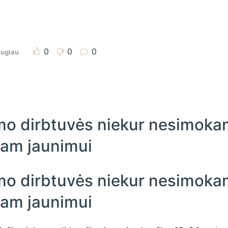
0
0
0
ugiau
mo dirbtuvės niekur nesimokan
iam jaunimui
mo dirbtuvės niekur nesimokan
iam jaunimui