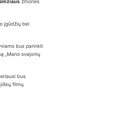
amžiaus
žmones
o įgūdžių bei
viams bus parinkti
omą „Mano svajonių
geriausi bus
jiškų filmų