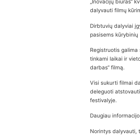
„Inovacijų biuras“ k
dalyvauti filmų kūri
Dirbtuvių dalyviai į
pasisems kūrybinių 
Registruotis galima
tinkami laikai ir vi
darbas“ filmą.
Visi sukurti filmai 
deleguoti atstovaut
festivalyje.
Daugiau informacijos
Norintys dalyvauti, t