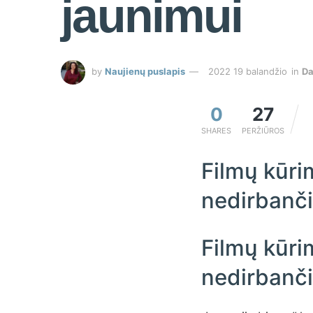
jaunimui
by
Naujienų puslapis
2022 19 balandžio
in
Da
0
27
SHARES
PERŽIŪROS
Filmų kūri
nedirbanč
Filmų kūri
nedirbanč