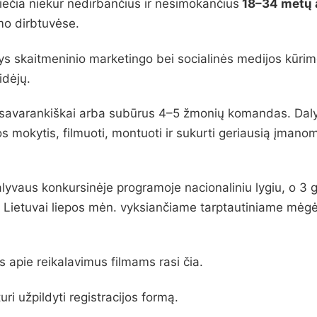
viečia niekur nedirbančius ir nesimokančius
18–34 metų 
mo dirbtuvėse.
gys skaitmeninio marketingo bei socialinės medijos kūrim
idėjų.
 savarankiškai arba subūrus 4–5 žmonių komandas. Daly
etos mokytis, filmuoti, montuoti ir sukurti geriausią įman
dalyvaus konkursinėje programoje nacionaliniu lygiu, o 3 
i Lietuvai liepos mėn. vyksiančiame tarptautiniame mėgė
 apie reikalavimus filmams rasi čia.
uri užpildyti registracijos formą.