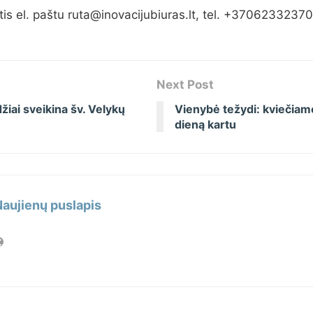
tis el. paštu ruta@inovacijubiuras.lt, tel. +37062332370
Next Post
iai sveikina šv. Velykų
Vienybė težydi: kviečia
dieną kartu
Naujienų puslapis