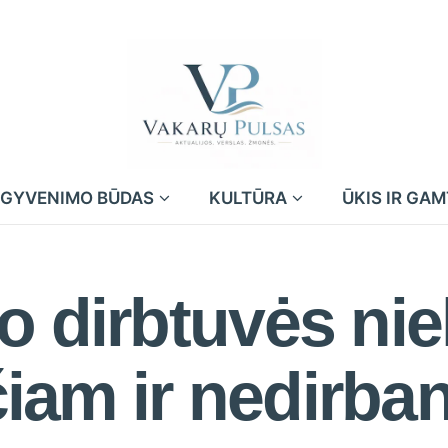
GYVENIMO BŪDAS
KULTŪRA
ŪKIS IR GA
o dirbtuvės nie
iam ir nedirba