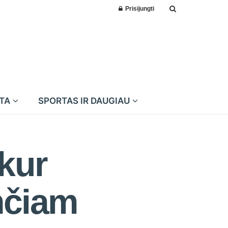
Prisijungti
MTA
SPORTAS IR DAUGIAU
kur
nčiam