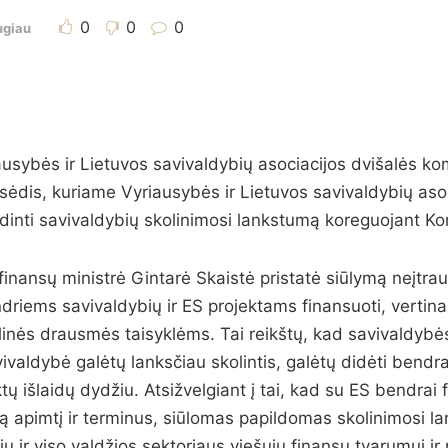
0
0
0
ugiau
usybės ir Lietuvos savivaldybių asociacijos dvišalės komi
sėdis, kuriame Vyriausybės ir Lietuvos savivaldybių asoc
dinti savivaldybių skolinimosi lankstumą koreguojant Kon
inansų ministrė Gintarė Skaistė pristatė siūlymą neįtrauk
riems savivaldybių ir ES projektams finansuoti, vertinant
linės drausmės taisyklėms. Tai reikštų, kad savivaldybės
valdybė galėtų lanksčiau skolintis, galėtų didėti bendra
ų išlaidų dydžiu. Atsižvelgiant į tai, kad su ES bendrai
otą apimtį ir terminus, siūlomas papildomas skolinimosi 
 ir viso valdžios sektoriaus viešųjų finansų tvarumui ir 