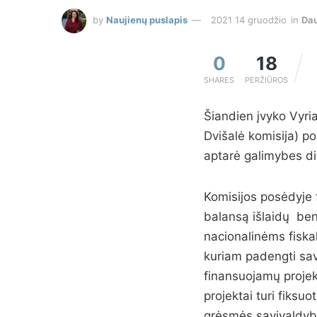
by
Naujienų puslapis
2021 14 gruodžio
in
Da
0
18
SHARES
PERŽIŪROS
Šiandien įvyko Vyria
Dvišalė komisija) po
aptarė galimybes di
Komisijos posėdyje f
balansą išlaidų bend
nacionalinėms fiska
kuriam padengti savi
finansuojamų projekt
projektai turi fiksu
grėsmės savivaldybių