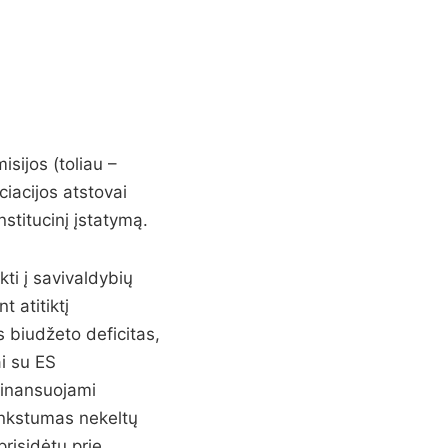
sijos (toliau –
iacijos atstovai
stitucinį įstatymą.
ti į savivaldybių
 atitiktį
 biudžeto deficitas,
i su ES
 finansuojami
lankstumas nekeltų
prisidėtų prie