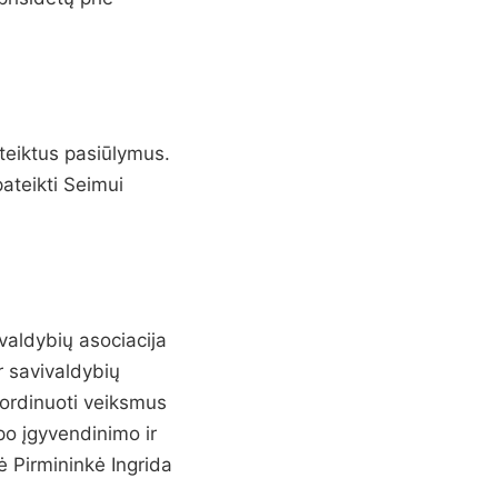
ateiktus pasiūlymus.
ateikti Seimui
valdybių asociacija
ir savivaldybių
oordinuoti veiksmus
ipo įgyvendinimo ir
ė Pirmininkė Ingrida