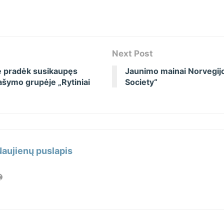
Next Post
ę pradėk susikaupęs
Jaunimo mainai Norvegijo
ašymo grupėje „Rytiniai
Society“
Naujienų puslapis