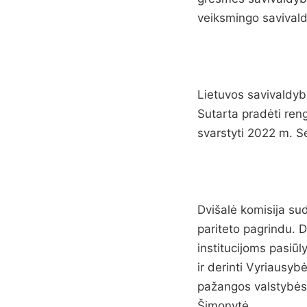
veiksmingo savival
Lietuvos savivaldyb
Sutarta pradėti ren
svarstyti 2022 m. S
Dvišalė komisija sud
pariteto pagrindu. Dv
institucijoms pasiū
ir derinti Vyriausyb
pažangos valstybės p
Šimonytė.