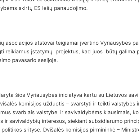
dybėms skirtų ES lėšų panaudojimo.
ių asociacijos atstovai teigiamai įvertino Vyriausybės p
gti reikiamus įstatymų projektus, kad juos būtų galima p
eimo pavasario sesijoje.
aryta šios Vyriausybės iniciatyva kartu su Lietuvos savi
išalės komisijos užduotis – svarstyti ir teikti valstybės 
lymus svarbiais valstybei ir savivaldybėms klausimais, k
ės ir savivaldybių interesus, siekiant subsidiarumo princ
olitikos srityse. Dvišalės komisijos pirmininkė – Ministr