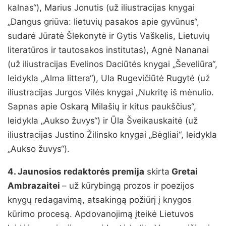
kalnas“), Marius Jonutis (už iliustracijas knygai
„Dangus griūva: lietuvių pasakos apie gyvūnus“,
sudarė Jūratė Šlekonytė ir Gytis Vaškelis, Lietuvių
literatūros ir tautosakos institutas), Agnė Nananai
(už iliustracijas Evelinos Daciūtės knygai „Ševeliūra“,
leidykla „Alma littera“), Ula Rugevičiūtė Rugytė (už
iliustracijas Jurgos Vilės knygai „Nukritę iš mėnulio.
Sapnas apie Oskarą Milašių ir kitus paukščius“,
leidykla „Aukso žuvys“) ir Ūla Šveikauskaitė (už
iliustracijas Justino Žilinsko knygai „Bėgliai“, leidykla
„Aukso žuvys“).
4. Jaunosios redaktorės premija
skirta
Gretai
Ambrazaitei
– už kūrybingą prozos ir poezijos
knygų redagavimą, atsakingą požiūrį į knygos
kūrimo procesą. Apdovanojimą įteikė Lietuvos