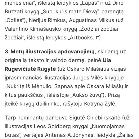
mėnesienai“, išleistą leidyklos „Lapas“ ir už Dino
Buzzati knygą „Šuo, kuris matė Dievą“, parengtą
„Odilės“), Nerijus Rimkus, Augustinas Milkus (už
Valentino Klimašausko knygą „Žodžiai žodžiai
žodžiai“, išleistą leidykos „Artbooks.lt“)
3. Metų iliustracijos apdovanojimą
, skiriamą už
originalią teksto ir vaizdo dermę, pelnė
Ula
Rugevičiūtė Rugytė
(už Oskaro Milašiaus vizijas
įprasminančias iliustracijas Jurgos Vilės knygoje
„Nukritę iš Mėnulio. Sapnas apie Oskarą Milašių ir
kitus paukščius“, išleistoje „Aukso žuvų“). Prizą
įteikė knygų dailininkė, rašytoja Kotryna Zylė.
Tarp nominantų dar buvo Sigutė Chlebinskaitė (už
iliustracijas Leos Goldberg knygai „Nuomojamas
butas“, vertėjas Antanas A.Jonynas, leidykla „Žalias