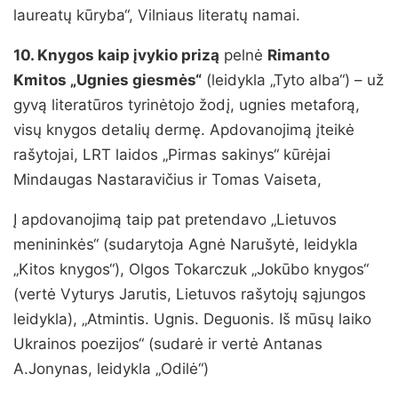
laureatų kūryba“, Vilniaus literatų namai.
10. Knygos kaip įvykio prizą
pelnė
Rimanto
Kmitos „Ugnies giesmės“
(leidykla „Tyto alba“) – už
gyvą literatūros tyrinėtojo žodį, ugnies metaforą,
visų knygos detalių dermę. Apdovanojimą įteikė
rašytojai, LRT laidos „Pirmas sakinys“ kūrėjai
Mindaugas Nastaravičius ir Tomas Vaiseta,
Į apdovanojimą taip pat pretendavo „Lietuvos
menininkės“ (sudarytoja Agnė Narušytė, leidykla
„Kitos knygos“), Olgos Tokarczuk „Jokūbo knygos“
(vertė Vyturys Jarutis, Lietuvos rašytojų sąjungos
leidykla), „Atmintis. Ugnis. Deguonis. Iš mūsų laiko
Ukrainos poezijos“ (sudarė ir vertė Antanas
A.Jonynas, leidykla „Odilė“)