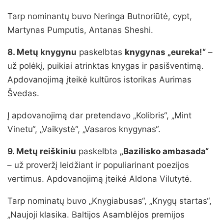
Tarp nominantų buvo Neringa Butnoriūtė, cypt,
Martynas Pumputis, Antanas Sheshi.
8. Metų knygynu
paskelbtas
knygynas „eureka!“
–
už polėkį, puikiai atrinktas knygas ir pasišventimą.
Apdovanojimą įteikė kultūros istorikas Aurimas
Švedas.
Į apdovanojimą dar pretendavo „Kolibris“, „Mint
Vinetu“, „Vaikystė“, „Vasaros knygynas“.
9. Metų reiškiniu
paskelbta
„Bazilisko ambasada“
– už proveržį leidžiant ir populiarinant poezijos
vertimus. Apdovanojimą įteikė Aldona Vilutytė.
Tarp nominatų buvo „Knygiabusas“, „Knygų startas“,
„Naujoji klasika. Baltijos Asamblėjos premijos