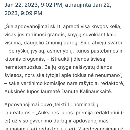
Jan 22, 2023, 9:02 PM, atnaujinta Jan 22,
2023, 9:09 PM
„Šie apdovanojimai skirti aprėpti visą knygos kelią,
visas jos radimosi grandis, knygą suvokiant kaip
visumą, daugelio žmonių darbą. Šiuo atveju svarbu
– be ryškių įvykių, asmenybių, kurios pastebimos ir
kitomis progomis, – ištraukti į dienos šviesą
nematomuosius. Be jų knyga neišvystų dienos
šviesos, nors skaitytojai apie tokius nė nenumano“,
– sakė vertinimo komisijos narė rašytoja, redaktorė,
Auksinės lupos laureatė Danutė Kalinauskaitė.
Apdovanojimai buvo įteikti 11 nominacijų
laureatams – „Auksinės lupos“ premija redaktoriui (-
ei) už viso gyvenimo darbą ir apdovanojimas
jaunajam (-ai) redaktoriui (-ei), 2 apdovanojimai už