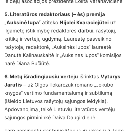
leidėjų asociacijos prezidentė Lolita Varanavičienė
5. Literatūros redaktoriaus (– ės) premija
„Auksinė lupa“
atiteko
Nijolei Kvaraciejūtei
už
ilgametę ištikimybę redaktorės darbui, rašytojų,
kritikų ir vertėjų ugdymą. Laureatę pasveikino
rašytoja, redaktorė, „Auksinės lupos“ laureatė
Danutė Kalinauskaitė ir „Auksinės lupos“ komisijos
narė Diana Bučiūtė.
6. Metų išradingiausiu vertėju
išrinktas
Vyturys
Jarutis
– už Olgos Tokarczuk romano „Jokūbo
knygos“ vertimo fundamentalumą ir subtilumą
(išleido Lietuvos rašytojų sąjungos leidykla).
Apdovanojimą įteikė Lietuvių literatūros vertėjų
sąjungos pirmininkė Daiva Daugirdienė.
Tarp nominantų dar buvo Marius Burokas (už Tedo