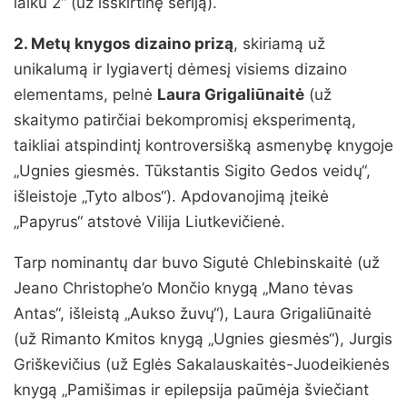
laiku 2“ (už išskirtinę seriją).
2. Metų knygos dizaino prizą
, skiriamą už
unikalumą ir lygiavertį dėmesį visiems dizaino
elementams, pelnė
Laura Grigaliūnaitė
(už
skaitymo patirčiai bekompromisį eksperimentą,
taikliai atspindintį kontroversišką asmenybę knygoje
„Ugnies giesmės. Tūkstantis Sigito Gedos veidų“,
išleistoje „Tyto albos“). Apdovanojimą įteikė
„Papyrus“ atstovė Vilija Liutkevičienė.
Tarp nominantų dar buvo Sigutė Chlebinskaitė (už
Jeano Christophe’o Mončio knygą „Mano tėvas
Antas“, išleistą „Aukso žuvų“), Laura Grigaliūnaitė
(už Rimanto Kmitos knygą „Ugnies giesmės“), Jurgis
Griškevičius (už Eglės Sakalauskaitės-Juodeikienės
knygą „Pamišimas ir epilepsija paūmėja šviečiant