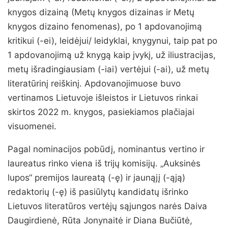
knygos dizainą (Metų knygos dizainas ir Metų
knygos dizaino fenomenas), po 1 apdovanojimą
kritikui (-ei), leidėjui/ leidyklai, knygynui, taip pat po
1 apdovanojimą už knygą kaip įvykį, už iliustracijas,
metų išradingiausiam (-iai) vertėjui (-ai), už metų
literatūrinį reiškinį. Apdovanojimuose buvo
vertinamos Lietuvoje išleistos ir Lietuvos rinkai
skirtos 2022 m. knygos, pasiekiamos plačiajai
visuomenei.
Pagal nominacijos pobūdį, nominantus vertino ir
laureatus rinko viena iš trijų komisijų. „Auksinės
lupos“ premijos laureatą (-ę) ir jaunąjį (-ąją)
redaktorių (-ę) iš pasiūlytų kandidatų išrinko
Lietuvos literatūros vertėjų sąjungos narės Daiva
Daugirdienė, Rūta Jonynaitė ir Diana Bučiūtė,