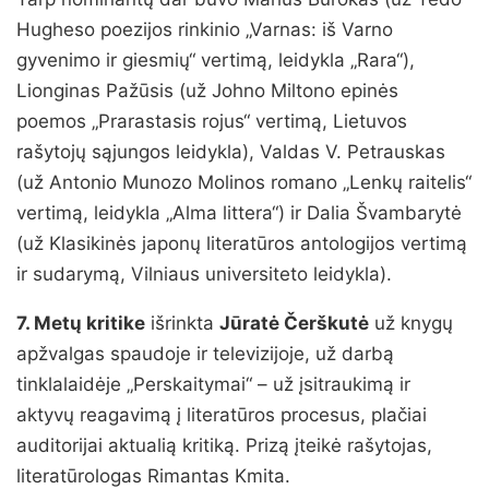
Hugheso poezijos rinkinio „Varnas: iš Varno
gyvenimo ir giesmių“ vertimą, leidykla „Rara“),
Lionginas Pažūsis (už Johno Miltono epinės
poemos „Prarastasis rojus“ vertimą, Lietuvos
rašytojų sąjungos leidykla), Valdas V. Petrauskas
(už Antonio Munozo Molinos romano „Lenkų raitelis“
vertimą, leidykla „Alma littera“) ir Dalia Švambarytė
(už Klasikinės japonų literatūros antologijos vertimą
ir sudarymą, Vilniaus universiteto leidykla).
7. Metų kritike
išrinkta
Jūratė Čerškutė
už knygų
apžvalgas spaudoje ir televizijoje, už darbą
tinklalaidėje „Perskaitymai“ – už įsitraukimą ir
aktyvų reagavimą į literatūros procesus, plačiai
auditorijai aktualią kritiką. Prizą įteikė rašytojas,
literatūrologas Rimantas Kmita.