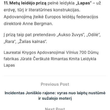
11. Metų leidėjo prizą
pelnė leidykla
„Lapas“
– už
erdvę, tūrį ir literatūrines konstrukcijas.
Apdovanojimą įteikė Europos leidėjų federacijos
direktorė Anne Bergman.
Į prizą taip pat pretendavo „Aukso žuvys“, „Odilė“,
„Rara“, „Žalias kalnas“.
Laureatai Knygos Apdovanojimai Vilnius 700 Dūmų
fabrikas Jūratė Čerškutė Rimantas Kmita Leidykla
Lapas
Previous Post
Incidentas Joniškio rajone: vyras nuo laiptų nustūmė
ir sužalojo moterį
Next Post