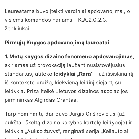
Laureatams buvo įteikti vardiniai apdovanojimai, o
visiems komandos nariams – K.A.2.0.2.3.
ženkliukai.
Pirmųjų Knygos apdovanojimų laureatai:
1. Metų knygos dizaino fenomeno apdovanojimas
,
skiriamas už provokaciją laužant nusistovėjusius
standartus, atiteko
leidyklai „Rara“
– už išsiskiriantį
iš konteksto braižą, kiekvieną leidinį siejantį su
leidykla. Prizą įteikė Lietuvos dizainos asociacijos
pirmininkas Algirdas Orantas.
Tarp nominantų dar buvo Jurgis Griškevičius (už
aukštai iškeltą dizaino kokybės kartelę leidyboje) ir
leidykla „Aukso žuvys“, renginati serija „Keliautojai