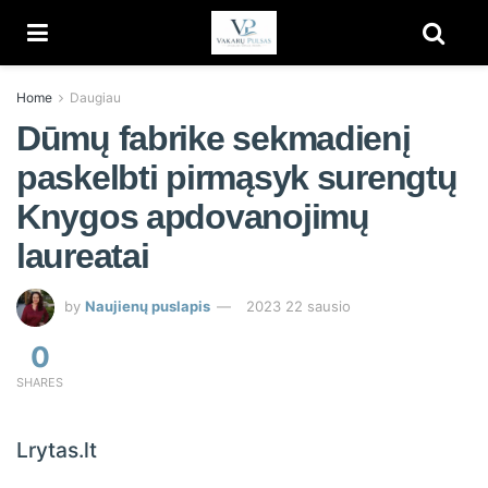
Home
Daugiau
Dūmų fabrike sekmadienį
paskelbti pirmąsyk surengtų
Knygos apdovanojimų
laureatai
by
Naujienų puslapis
2023 22 sausio
0
SHARES
Lrytas.lt