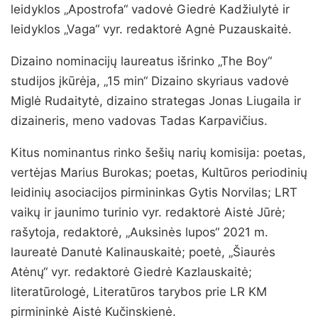
leidyklos „Apostrofa“ vadovė Giedrė Kadžiulytė ir
leidyklos „Vaga“ vyr. redaktorė Agnė Puzauskaitė.
Dizaino nominacijų laureatus išrinko „The Boy“
studijos įkūrėja, „15 min“ Dizaino skyriaus vadovė
Miglė Rudaitytė, dizaino strategas Jonas Liugaila ir
dizaineris, meno vadovas Tadas Karpavičius.
Kitus nominantus rinko šešių narių komisija: poetas,
vertėjas Marius Burokas; poetas, Kultūros periodinių
leidinių asociacijos pirmininkas Gytis Norvilas; LRT
vaikų ir jaunimo turinio vyr. redaktorė Aistė Jūrė;
rašytoja, redaktorė, „Auksinės lupos“ 2021 m.
laureatė Danutė Kalinauskaitė; poetė, „Šiaurės
Atėnų“ vyr. redaktorė Giedrė Kazlauskaitė;
literatūrologė, Literatūros tarybos prie LR KM
pirmininkė Aistė Kučinskienė.