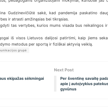
tus, pedagogams organizuojami mokymai, kuriuose jau d
ina Gudzinevičiūtė sakė, kad pandemija paskatino daug
bes ir atrasti amžinąsias bei tikrąsias.
gdyti tas vertybes, kurios mums visada bus reikalingos ir
ogai iš visos Lietuvos dalijosi patirtimi, kaip jiems sek
dymo metodus per sportą ir fiziškai aktyvią veiklą.
unikacijos grupė
Next Post
aus ekipažas sėkmingai
Per šventinę savaitę pa
apie į autoįvykius patekus
gyvūnus