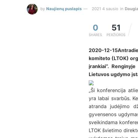
by
Naujienų puslapis
2021 4 sausio
in
Daugi
0
51
SHARES
PERŽIŪROS
2020-12-15Antradie
komiteto (LTOK) org
įrankiai“. Renginyj
Lietuvos ugdymo įstai
„Ši konferencija atl
yra labai svarbūs. Ke
atranda judėjimo dž
gyvensenos ugdymas. 
sveikindama konferen
LTOK švietimo direkto