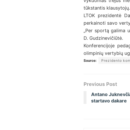
vykdomas trejus me
tūkstantis klausytojų.
LTOK prezidentė Da
perkainoti savo verty
„Per sportą galima u
D. Gudzinevičiūtė.
Konferencijoje pedag
olimpinių vertybių ug
Source:
Prezidento kom
Previous Post
Antano Juknevči
startavo dakare