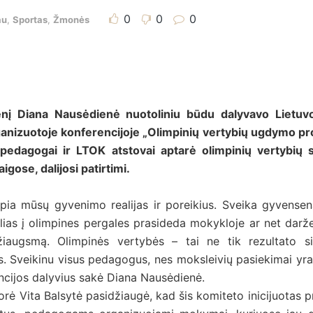
0
0
0
au
,
Sportas
,
Žmonės
nį Diana Nausėdienė nuotoliniu būdu dalyvavo Lietuvos
anizuotoje konferencijoje „Olimpinių vertybių ugdymo pr
e pedagogai ir LTOK atstovai aptarė olimpinių vertybių 
gose, dalijosi patirtimi.
iepia mūsų gyvenimo realijas ir poreikius. Sveika gyvensen
lias į olimpines pergales prasideda mokykloje ar net darže
iaugsmą. Olimpinės vertybės – tai ne tik rezultato si
Sveikinu visus pedagogus, nes moksleivių pasiekimai yra 
cijos dalyvius sakė Diana Nausėdienė.
rė Vita Balsytė pasidžiaugė, kad šis komiteto inicijuotas p