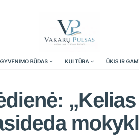
GYVENIMO BŪDAS
KULTŪRA
ŪKIS IR GA
dienė: „Kelias 
asideda mokykl