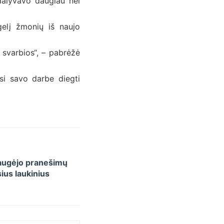
alyvavo daugiau nei
elį žmonių iš naujo
 svarbios“, – pabrėžė
asi savo darbe diegti
daugėjo pranešimų
ius laukinius