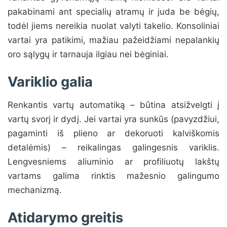
pakabinami ant specialių atramų ir juda be bėgių,
todėl jiems nereikia nuolat valyti takelio. Konsoliniai
vartai yra patikimi, mažiau pažeidžiami nepalankių
oro sąlygų ir tarnauja ilgiau nei bėginiai.
Variklio galia
Renkantis vartų automatiką – būtina atsižvelgti į
vartų svorį ir dydį. Jei vartai yra sunkūs (pavyzdžiui,
pagaminti iš plieno ar dekoruoti kalviškomis
detalėmis) – reikalingas galingesnis variklis.
Lengvesniems aliuminio ar profiliuotų lakštų
vartams galima rinktis mažesnio galingumo
mechanizmą.
Atidarymo greitis