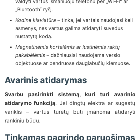
valdyti vartus išmaniuoju telefonu per „Wi-Fi“ ar
„Bluetooth“ ryšį.
Kodine klaviatūra
– tinka, jei vartais naudojasi keli
asmenys, nes vartus galima atidaryti suvedus
nustatytą kodą.
Magnetinėmis kortelėmis ar lustinėmis raktų
pakabėlėmis
– dažniausiai naudojama verslo
objektuose ar bendruose daugiabučių kiemuose.
Avarinis atidarymas
Svarbu pasirinkti sistemą, kuri turi avarinio
atidarymo funkciją
. Jei dingtų elektra ar sugestų
variklis – vartus turėtų būti įmanoma atidaryti
rankiniu būdu.
Tinkamas pagrindo paruošimas