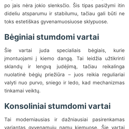
po jais nėra jokio slenksčio. Šis tipas pasižymi itin
dideliu atsparumu ir stabilumu, tačiau gali būti ne
toks estetiškas gyvenamuosiuose sklypuose.
Bėginiai stumdomi vartai
Šie vartai juda specialiais bėgiais, kurie
įmontuojami į kiemo dangą. Tai leidžia užtikrinti
sklandų ir lengvą judėjimą, tačiau reikalinga
nuolatinė bėgių priežiūra – juos reikia reguliariai
valyti nuo purvo, sniego ir ledo, kad mechanizmas
tinkamai veiktų.
Konsoliniai stumdomi vartai
Tai moderniausias ir dažniausiai pasirenkamas
variantas gyvenamųjų namų kiemuose. Šie vartai