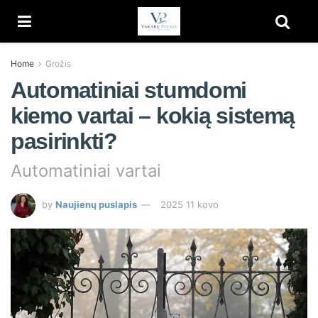
Home
Grožis
Automatiniai stumdomi
kiemo vartai – kokią sistemą
pasirinkti?
Automatiniai vartai
by
Naujienų puslapis
2025 11 kovo